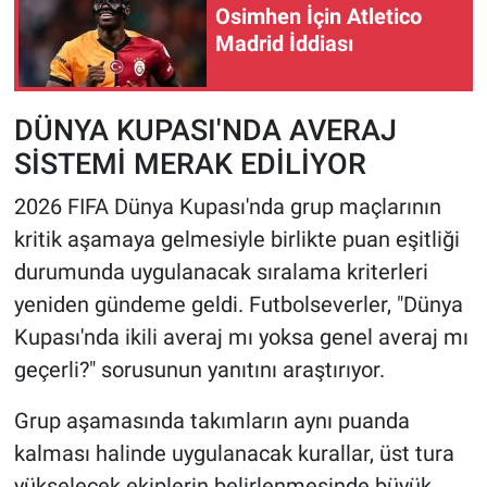
Osimhen İçin Atletico
Madrid İddiası
HABERDE İNSAN
POLİTİKA
DÜNYA KUPASI'NDA AVERAJ
SİSTEMİ MERAK EDİLİYOR
SPOR
2026 FIFA Dünya Kupası'nda grup maçlarının
MAGAZİN
kritik aşamaya gelmesiyle birlikte puan eşitliği
durumunda uygulanacak sıralama kriterleri
Bilim, Teknoloji
yeniden gündeme geldi. Futbolseverler, "Dünya
Kupası'nda ikili averaj mı yoksa genel averaj mı
geçerli?" sorusunun yanıtını araştırıyor.
Grup aşamasında takımların aynı puanda
kalması halinde uygulanacak kurallar, üst tura
yükselecek ekiplerin belirlenmesinde büyük