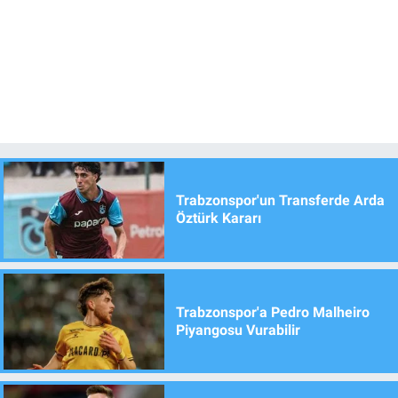
Trabzonspor'un Transferde Arda
Öztürk Kararı
Trabzonspor'a Pedro Malheiro
Piyangosu Vurabilir