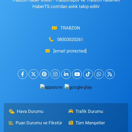
Trabzon haber sitesi - Trabzonspor ve Trabzon haberleri
HaberTS.com'dan anlık takip edilir
TRABZON
08503020261
[email protected]
Hava Durumu
Trafik Durumu
Puan Durumu ve Fikstür
Tüm Manşetler