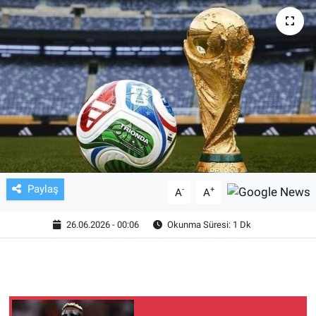
TV VE SİNEMA
BASKETBOL
SAĞLIK
GENEL
KÜLTÜR SANAT
Paylaş
-
+
A
A
ASAYİŞ
26.06.2026 - 00:06
Okunma Süresi: 1 Dk
EKONOMİ
EĞİTİM
ÇEVRE