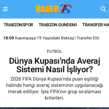
TRABZONSPOR
Hava Durumu
TRABZONSPOR
TRABZON GUNDEMI
TRANSFER HA
TRABZON GUNDEMI
Trafik Durumu
18:09
Kasımpaşa 19 Yaşındaki Bektaş’ı Transfer Etti
GÜNDEM
Süper Lig Puan Durumu ve Fikstür
FUTBOL
TRANSFER HABERLERI
Tüm Manşetler
Dünya Kupası'nda Averaj
Sistemi Nasıl İşliyor?
KULİS MEYDANI
Son Dakika Haberleri
2026 FIFA Dünya Kupası'nda puan eşitliği
1461 TRABZON
Haber Arşivi
halinde hangi averaj sisteminin uygulanacağı
merak ediliyor. İşte FIFA'nın grup sıralaması
FUTBOL
kriterleri.
ALT LIGLER