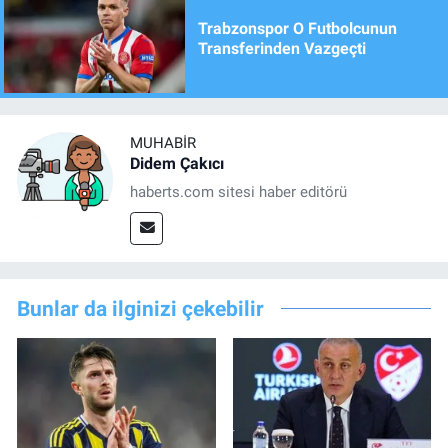
Trabzonspor O Futbolcunun
Transferinden Vazgeçti
MUHABIR
Didem Çakıcı
haberts.com sitesi haber editörü
Bunlar da ilginizi çekebilir