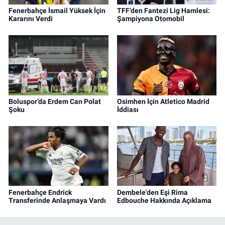
Fenerbahçe İsmail Yüksek İçin
TFF’den Fantezi Lig Hamlesi:
Kararını Verdi
Şampiyona Otomobil
Boluspor’da Erdem Can Polat
Osimhen İçin Atletico Madrid
Şoku
İddiası
Fenerbahçe Endrick
Dembele'den Eşi Rima
Transferinde Anlaşmaya Vardı
Edbouche Hakkında Açıklama