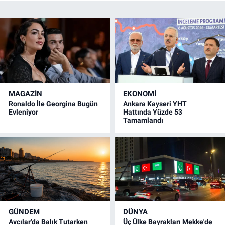
MAGAZİN
EKONOMİ
Ronaldo İle Georgina Bugün
Ankara Kayseri YHT
Evleniyor
Hattında Yüzde 53
Tamamlandı
GÜNDEM
DÜNYA
Avcılar’da Balık Tutarken
Üç Ülke Bayrakları Mekke'de