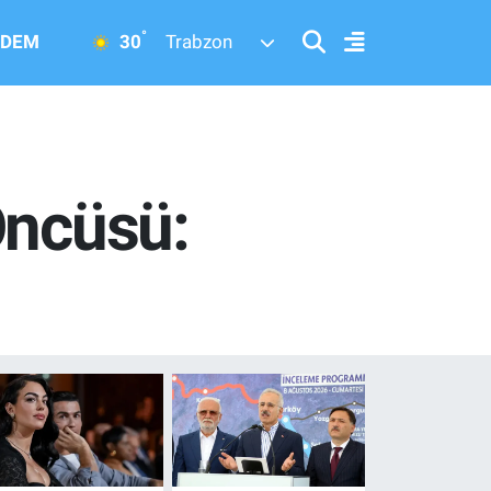
°
30
DEM
Trabzon
Öncüsü: