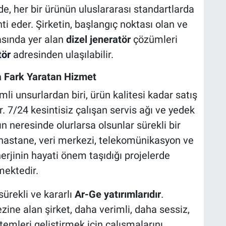
nde, her bir ürünün uluslararası standartlarda
anti eder. Şirketin, başlangıç noktası olan ve
asında yer alan
dizel jeneratör
çözümleri
tör
adresinden ulaşılabilir.
a Fark Yaratan Hizmet
mli unsurlardan biri, ürün kalitesi kadar satış
. 7/24 kesintisiz çalışan servis ağı ve yedek
n neresinde olurlarsa olsunlar sürekli bir
e hastane, veri merkezi, telekomünikasyon ve
nerjinin hayati önem taşıdığı projelerde
rmektedir.
sürekli ve kararlı
Ar-Ge yatırımlarıdır
.
ne alan şirket, daha verimli, daha sessiz,
stemleri geliştirmek için çalışmalarını