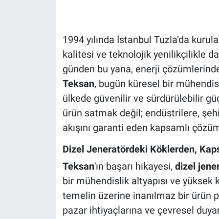
HABERDE İNSAN
1994 yılında İstanbul Tuzla’da kurul
POLİTİKA
kalitesi ve teknolojik yenilikçilikle
günden bu yana, enerji çözümlerinde 
SPOR
Teksan
, bugün küresel bir mühendisli
ülkede güvenilir ve sürdürülebilir 
MAGAZİN
ürün satmak değil; endüstrilere, şehi
Bilim, Teknoloji
akışını garanti eden kapsamlı çözüm 
Dizel Jeneratördeki Köklerden, Kap
Teksan
'ın başarı hikayesi,
dizel jene
bir mühendislik altyapısı ve yüksek k
temelin üzerine inanılmaz bir ürün p
pazar ihtiyaçlarına ve çevresel duya