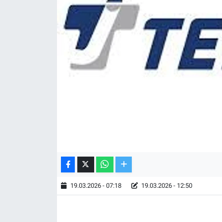
TV VE SİNEMA
BASKETBOL
SAĞLIK
GENEL
KÜLTÜR SANAT
ASAYİŞ
EKONOMİ
19.03.2026 - 07:18
19.03.2026 - 12:50
EĞİTİM
ÇEVRE