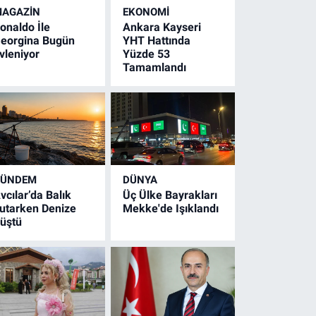
AGAZİN
EKONOMİ
onaldo İle
Ankara Kayseri
eorgina Bugün
YHT Hattında
vleniyor
Yüzde 53
Tamamlandı
GÜNDEM
DÜNYA
vcılar’da Balık
Üç Ülke Bayrakları
utarken Denize
Mekke'de Işıklandı
üştü