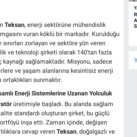
R
A
an
Teksan
, enerji sektörüne mühendislik
S
 damgasını vuran köklü bir markadır. Kurulduğu
sınırları zorlayan ve sektöre yön veren
k ve teknoloji şirketi olarak 140'tan fazla
Y
güç kaynağı sağlamaktadır. Misyonu, sadece
rlere ve yaşam alanlarına kesintisiz enerji
ortaklıkları sunmaktır.
samlı Enerji Sistemlerine Uzanan Yolculuk
ratör
üretimiyle başladı. Bu alanda sağlam
alite standardı oluşturan şirket, bu güçlü
ortföyü inşa etti. Zaman içinde, değişen
rlılıklara cevap veren
Teksan
, doğalgazlı ve