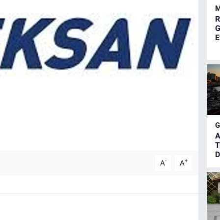
M
R
G
E
A
T
D
-
+
A
A