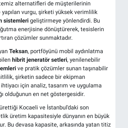
temiz alternatifleri de müşterilerinin
 yapılan vurgu, şirketi yüksek verimlilik
n sistemleri
geliştirmeye yönlendirdi. Bu
soğutma enerjisine dönüştürerek, tesislerin
artıran çözümler sunmaktadır.
ayan
Teksan
, portföyünü mobil aydınlatma
bilen
hibrit jeneratör setleri
, yenilenebilir
temleri
ve pratik çözümler sunan taşınabilir
şitlilik, şirketin sadece bir ekipman
i ihtiyacı için analiz, tasarım ve uygulama
ğı olduğunun en net göstergesidir.
ürettiği Kocaeli ve İstanbul'daki son
adetlik üretim kapasitesiyle dünyanın en büyük
ur. Bu devasa kapasite, arkasında yatan titiz