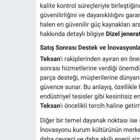
kalite kontrol süreçleriyle birleştiği
güvenilirliğini ve dayanıklılığını gar
halen en güvenilir güç kaynakları ar
hakkında detaylı bilgiye
Dizel jenera
Satış Sonrası Destek ve İnovasyonl
Teksan
'ı rakiplerinden ayıran en öne
sonrası hizmetlerine verdiği önemdir
parça desteği, müşterilerine dünyanı
güvence sunar. Bu anlayış, özellikl
endüstriyel tesisler gibi kesintisiz e
Teksan
'ı öncelikli tercih haline geti
Diğer bir temel dayanak noktası ise 
İnovasyonu kurum kültürünün merkezi
daha çevreci ve daha akıllı enerji si