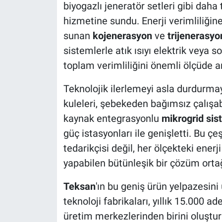
biyogazlı jeneratör setleri gibi daha 
hizmetine sundu. Enerji verimliliğine
sunan
kojenerasyon
ve
trijenerasyo
sistemlerle atık ısıyı elektrik veya 
toplam verimliliğini önemli ölçüde 
Teknolojik ilerlemeyi asla durdurm
kuleleri, şebekeden bağımsız çalışa
kaynak entegrasyonlu
mikrogrid sis
güç istasyonları ile genişletti. Bu çe
tedarikçisi değil, her ölçekteki enerj
yapabilen bütünleşik bir çözüm orta
Teksan
'ın bu geniş ürün yelpazesini 
teknoloji fabrikaları, yıllık 15.000 
üretim merkezlerinden birini oluştur