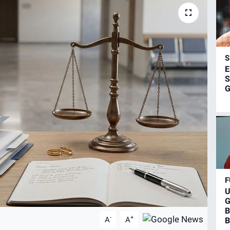
S
E
S
G
F
U
G
B
-
+
A
A
B