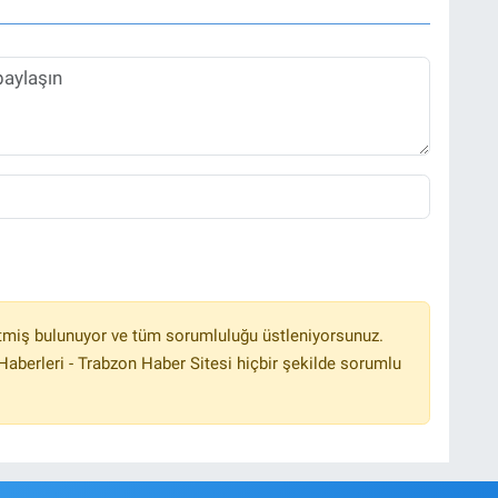
tmiş bulunuyor ve tüm sorumluluğu üstleniyorsunuz.
aberleri - Trabzon Haber Sitesi hiçbir şekilde sorumlu