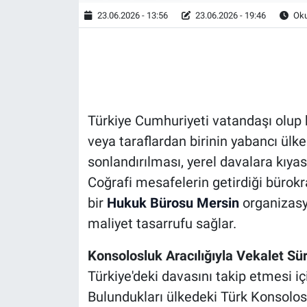
23.06.2026 - 13:56
23.06.2026 - 19:46
Oku
HABERDE İNSAN
POLİTİKA
SPOR
Türkiye Cumhuriyeti vatandaşı olup h
MAGAZİN
veya taraflardan birinin yabancı ülk
sonlandırılması, yerel davalara kıyas
Bilim, Teknoloji
Coğrafi mesafelerin getirdiği bürokra
bir
Hukuk Bürosu Mersin
organizasy
maliyet tasarrufu sağlar.
Konsolosluk Aracılığıyla Vekalet Sür
Türkiye'deki davasını takip etmesi iç
Bulundukları ülkedeki Türk Konsolosl