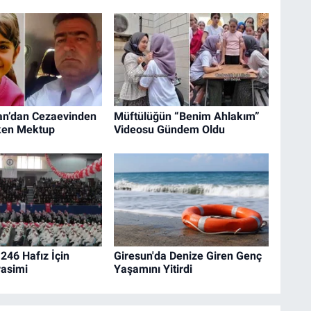
an’dan Cezaevinden
Müftülüğün “Benim Ahlakım”
ken Mektup
Videosu Gündem Oldu
 246 Hafız İçin
Giresun'da Denize Giren Genç
rasimi
Yaşamını Yitirdi