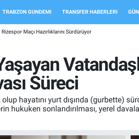
TRABZON GUNDEMI
TRANSFER HABERLERI
GÜN
Rizespor Maçı Hazırlıklarını Sürdürüyor
Yaşayan Vatandaşl
ası Süreci
olup hayatını yurt dışında (gurbette) sür
erin hukuken sonlandırılması, yerel davala