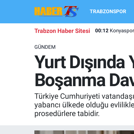
TRABZONSPOR
TRABZONSPOR
Hava Durumu
Trabzon Haber Sitesi
00:12
Konyaspor 
TRABZON GUNDEMI
Trafik Durumu
GÜNDEM
GÜNDEM
Süper Lig Puan Durumu ve Fikstür
Yurt Dışında 
TRANSFER HABERLERI
Tüm Manşetler
Boşanma Dav
KULİS MEYDANI
Son Dakika Haberleri
Türkiye Cumhuriyeti vatandaşı 
1461 TRABZON
Haber Arşivi
yabancı ülkede olduğu evlilikl
prosedürlere tabidir.
FUTBOL
ALT LIGLER