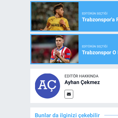
EDITÖRÜN SEÇTIĞI
Trabzonspor'a 
EDITÖRÜN SEÇTIĞI
Trabzonspor O 
EDITÖR HAKKINDA
Ayhan Çekmez
Bunlar da ilginizi çekebilir