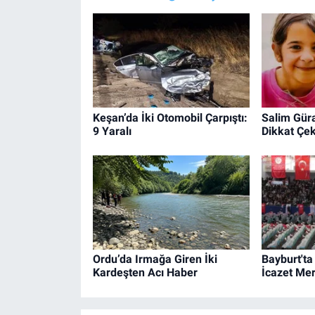
Keşan’da İki Otomobil Çarpıştı:
Salim Gür
9 Yaralı
Dikkat Çe
Ordu’da Irmağa Giren İki
Bayburt'ta
Kardeşten Acı Haber
İcazet Me