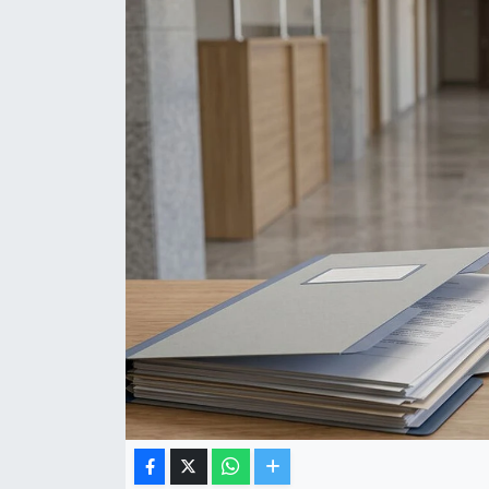
TV VE SİNEMA
BASKETBOL
SAĞLIK
GENEL
KÜLTÜR SANAT
ASAYİŞ
EKONOMİ
EĞİTİM
ÇEVRE