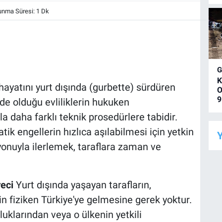
nma Süresi: 1 Dk
K
ayatını yurt dışında (gurbette) sürdüren
O
9
ede olduğu evliliklerin hukuken
la daha farklı teknik prosedürlere tabidir.
tik engellerin hızlıca aşılabilmesi için yetkin
Y
onuyla ilerlemek, taraflara zaman ve
eci
Yurt dışında yaşayan tarafların,
in fiziken Türkiye'ye gelmesine gerek yoktur.
uklarından veya o ülkenin yetkili