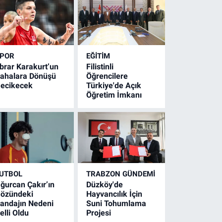
POR
EĞİTİM
brar Karakurt’un
Filistinli
ahalara Dönüşü
Öğrencilere
ecikecek
Türkiye'de Açık
Öğretim İmkanı
UTBOL
TRABZON GÜNDEMİ
ğurcan Çakır’ın
Düzköy'de
özündeki
Hayvancılık İçin
andajın Nedeni
Suni Tohumlama
elli Oldu
Projesi