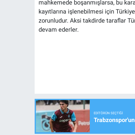
mahkemede boşanmışlarsa, bu kararı
kayıtlarına işlenebilmesi için Türki
zorunludur. Aksi takdirde taraflar T
devam ederler.
EDITÖRÜN SEÇTIĞI
Trabzonspor'un