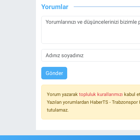
Yorumlar
Gönder
Yorum yazarak
topluluk kurallarımızı
kabul e
Yazılan yorumlardan HaberTS - Trabzonspor H
tutulamaz.