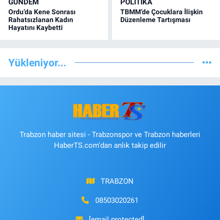
GÜNDEM
POLİTİKA
Ordu’da Kene Sonrası
TBMM’de Çocuklara İlişkin
Rahatsızlanan Kadın
Düzenleme Tartışması
Hayatını Kaybetti
Yükleniyor...
Trabzon haber sitesi - Trabzonspor ve Trabzon haberleri
HaberTS.com'dan anlık takip edilir
TRABZON
08503020261
[email protected]