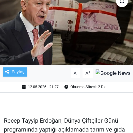
TV VE SİNEMA
BASKETBOL
SAĞLIK
GENEL
KÜLTÜR SANAT
Paylaş
-
+
A
A
ASAYİŞ
12.05.2026 - 21:27
Okunma Süresi: 2 Dk
EKONOMİ
EĞİTİM
Recep Tayyip Erdoğan, Dünya Çiftçiler Günü
programında yaptığı açıklamada tarım ve gıda
ÇEVRE