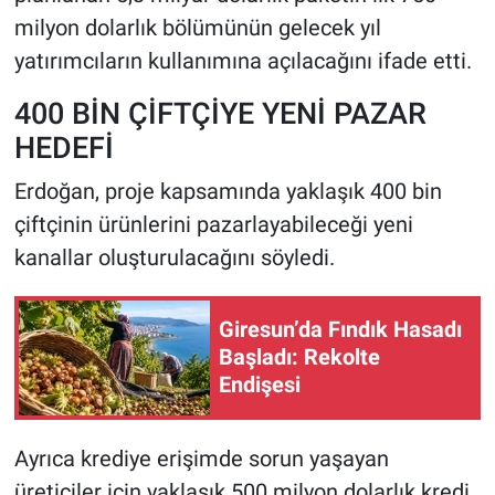
milyon dolarlık bölümünün gelecek yıl
yatırımcıların kullanımına açılacağını ifade etti.
400 BİN ÇİFTÇİYE YENİ PAZAR
HEDEFİ
Erdoğan, proje kapsamında yaklaşık 400 bin
çiftçinin ürünlerini pazarlayabileceği yeni
kanallar oluşturulacağını söyledi.
Giresun’da Fındık Hasadı
Başladı: Rekolte
Endişesi
Ayrıca krediye erişimde sorun yaşayan
üreticiler için yaklaşık 500 milyon dolarlık kredi