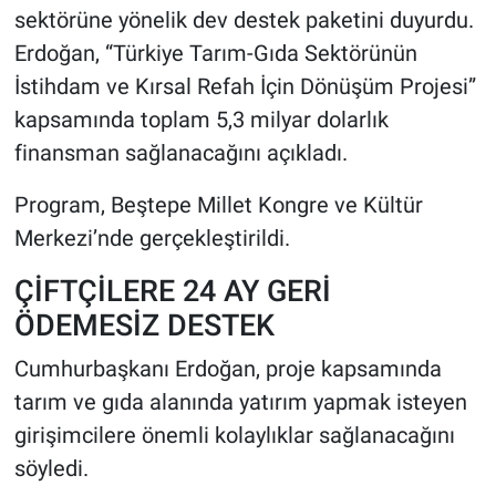
sektörüne yönelik dev destek paketini duyurdu.
Erdoğan, “Türkiye Tarım-Gıda Sektörünün
HABERDE İNSAN
İstihdam ve Kırsal Refah İçin Dönüşüm Projesi”
POLİTİKA
kapsamında toplam 5,3 milyar dolarlık
finansman sağlanacağını açıkladı.
SPOR
Program, Beştepe Millet Kongre ve Kültür
MAGAZİN
Merkezi’nde gerçekleştirildi.
Bilim, Teknoloji
ÇİFTÇİLERE 24 AY GERİ
ÖDEMESİZ DESTEK
Cumhurbaşkanı Erdoğan, proje kapsamında
tarım ve gıda alanında yatırım yapmak isteyen
girişimcilere önemli kolaylıklar sağlanacağını
söyledi.