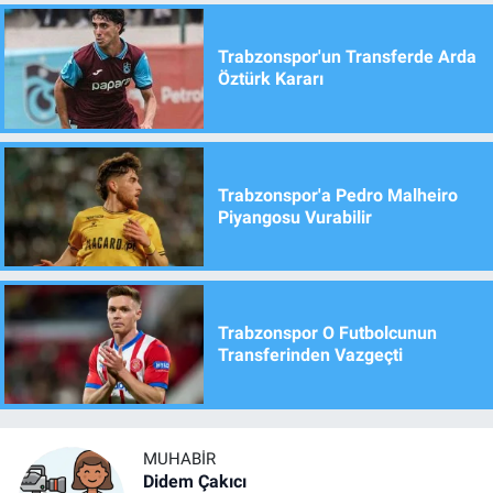
Trabzonspor'un Transferde Arda
Öztürk Kararı
Trabzonspor'a Pedro Malheiro
Piyangosu Vurabilir
Trabzonspor O Futbolcunun
Transferinden Vazgeçti
MUHABIR
Didem Çakıcı