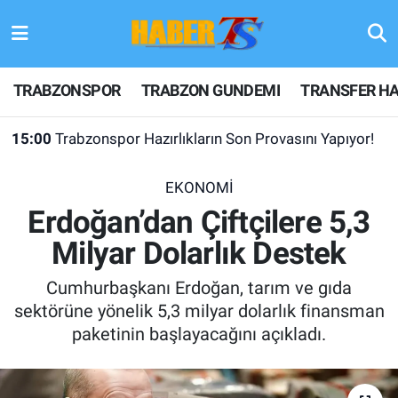
TRABZONSPOR
Hava Durumu
TRABZONSPOR
TRABZON GUNDEMI
TRANSFER HA
TRABZON GUNDEMI
Trafik Durumu
15:00
Trabzonspor Hazırlıkların Son Provasını Yapıyor!
GÜNDEM
Süper Lig Puan Durumu ve Fikstür
EKONOMİ
TRANSFER HABERLERI
Tüm Manşetler
Erdoğan’dan Çiftçilere 5,3
Milyar Dolarlık Destek
KULİS MEYDANI
Son Dakika Haberleri
Cumhurbaşkanı Erdoğan, tarım ve gıda
1461 TRABZON
Haber Arşivi
sektörüne yönelik 5,3 milyar dolarlık finansman
paketinin başlayacağını açıkladı.
FUTBOL
ALT LIGLER