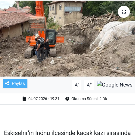
TV VE SİNEMA
BASKETBOL
SAĞLIK
GENEL
KÜLTÜR SANAT
Paylaş
-
+
A
A
ASAYİŞ
04.07.2026 - 19:31
Okunma Süresi: 2 Dk
EKONOMİ
EĞİTİM
Eskişehir'in İnönü ilçesinde kaçak kazı sırasında
ÇEVRE