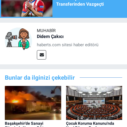
Transferinden Vazgeçti
MUHABIR
Didem Çakıcı
haberts.com sitesi haber editörü
Bunlar da ilginizi çekebilir
Başakşehir'de Sanayi
Çocuk Koruma Kanunu'nda