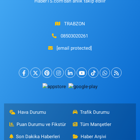
HaberTS.com'dan anlık takip edilir
TRABZON
08503020261
[email protected]
Hava Durumu
Trafik Durumu
Puan Durumu ve Fikstür
Tüm Manşetler
Son Dakika Haberleri
Haber Arşivi