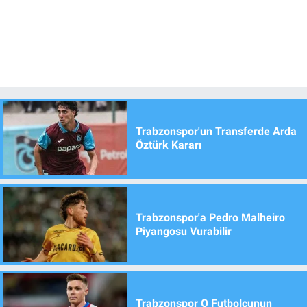
Trabzonspor'un Transferde Arda
Öztürk Kararı
Trabzonspor'a Pedro Malheiro
Piyangosu Vurabilir
Trabzonspor O Futbolcunun