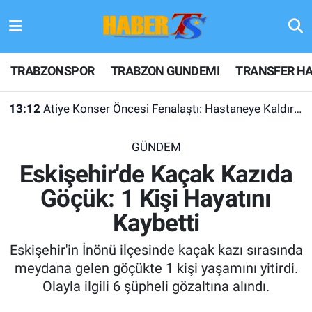
TRABZONSPOR
Hava Durumu
TRABZONSPOR
TRABZON GUNDEMI
TRANSFER HA
TRABZON GUNDEMI
Trafik Durumu
13:12
Atiye Konser Öncesi Fenalaştı: Hastaneye Kaldırıldı
GÜNDEM
Süper Lig Puan Durumu ve Fikstür
GÜNDEM
TRANSFER HABERLERI
Tüm Manşetler
Eskişehir'de Kaçak Kazıda
Göçük: 1 Kişi Hayatını
KULİS MEYDANI
Son Dakika Haberleri
Kaybetti
1461 TRABZON
Haber Arşivi
Eskişehir'in İnönü ilçesinde kaçak kazı sırasında
FUTBOL
meydana gelen göçükte 1 kişi yaşamını yitirdi.
Olayla ilgili 6 şüpheli gözaltına alındı.
ALT LIGLER