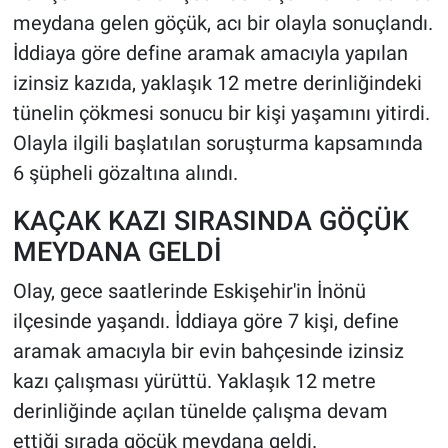
meydana gelen göçük, acı bir olayla sonuçlandı.
HABERDE İNSAN
İddiaya göre define aramak amacıyla yapılan
izinsiz kazıda, yaklaşık 12 metre derinliğindeki
POLİTİKA
tünelin çökmesi sonucu bir kişi yaşamını yitirdi.
Olayla ilgili başlatılan soruşturma kapsamında
SPOR
6 şüpheli gözaltına alındı.
MAGAZİN
KAÇAK KAZI SIRASINDA GÖÇÜK
MEYDANA GELDİ
Bilim, Teknoloji
Olay, gece saatlerinde Eskişehir'in İnönü
ilçesinde yaşandı. İddiaya göre 7 kişi, define
aramak amacıyla bir evin bahçesinde izinsiz
kazı çalışması yürüttü. Yaklaşık 12 metre
derinliğinde açılan tünelde çalışma devam
ettiği sırada göçük meydana geldi.