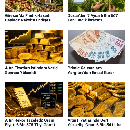
Giresun’da Fındık Hasadı
Düzce’den 7 Ayda 6 Bin 667
Başladı: Rekolte Endişesi
Ton Fındık İhracatı
Altın Fiyatları İstihdam Verisi
Primle Çalışanlara
Sonrası Yükseldi
Yargıtay'dan Emsal Karar
Altın Rekor Tazeledi: Gram
Altın Fiyatlarında Sert
Fiyatı 6 Bin 575 TL’yi Gördü
Yükseliş: Gram 6 Bin 541 Lira