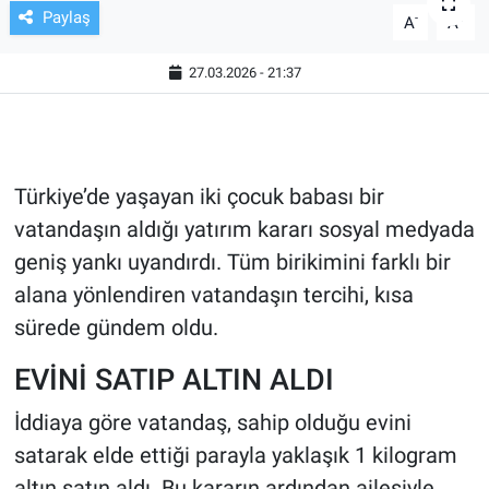
Paylaş
-
+
A
A
TV VE SİNEMA
27.03.2026 - 21:37
BASKETBOL
SAĞLIK
Türkiye’de yaşayan iki çocuk babası bir
GENEL
vatandaşın aldığı yatırım kararı sosyal medyada
geniş yankı uyandırdı. Tüm birikimini farklı bir
KÜLTÜR SANAT
alana yönlendiren vatandaşın tercihi, kısa
ASAYİŞ
sürede gündem oldu.
EKONOMİ
EVİNİ SATIP ALTIN ALDI
İddiaya göre vatandaş, sahip olduğu evini
EĞİTİM
satarak elde ettiği parayla yaklaşık 1 kilogram
ÇEVRE
altın satın aldı. Bu kararın ardından ailesiyle