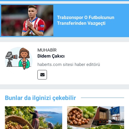
Trabzonspor O Futbolcunun
Transferinden Vazgeçti
MUHABIR
Didem Çakıcı
haberts.com sitesi haber editörü
Bunlar da ilginizi çekebilir