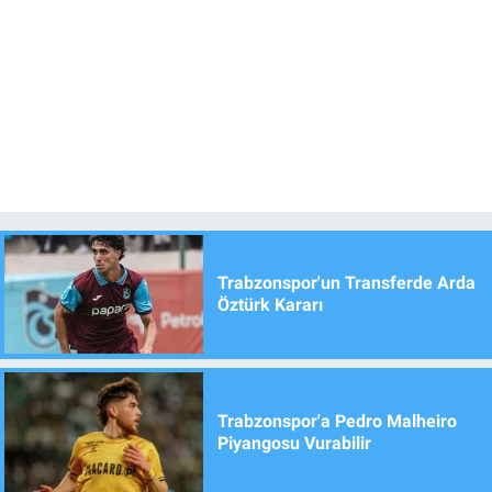
Trabzonspor'un Transferde Arda
Öztürk Kararı
Trabzonspor'a Pedro Malheiro
Piyangosu Vurabilir