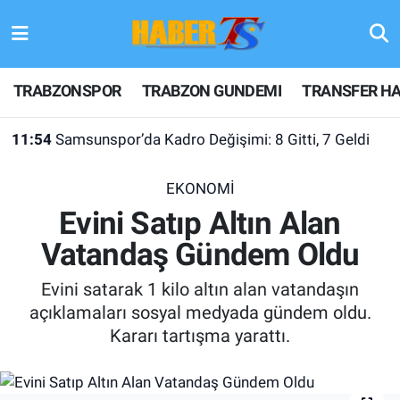
TRABZONSPOR
Hava Durumu
TRABZONSPOR
TRABZON GUNDEMI
TRANSFER HA
TRABZON GUNDEMI
Trafik Durumu
11:54
Samsunspor’da Kadro Değişimi: 8 Gitti, 7 Geldi
GÜNDEM
Süper Lig Puan Durumu ve Fikstür
EKONOMİ
TRANSFER HABERLERI
Tüm Manşetler
Evini Satıp Altın Alan
Vatandaş Gündem Oldu
KULİS MEYDANI
Son Dakika Haberleri
Evini satarak 1 kilo altın alan vatandaşın
1461 TRABZON
Haber Arşivi
açıklamaları sosyal medyada gündem oldu.
Kararı tartışma yarattı.
FUTBOL
ALT LIGLER