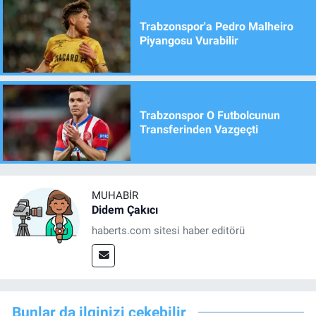
Trabzonspor'a Pedro Malheiro
Piyangosu Vurabilir
Trabzonspor O Futbolcunun
Transferinden Vazgeçti
MUHABIR
Didem Çakıcı
haberts.com sitesi haber editörü
Bunlar da ilginizi çekebilir