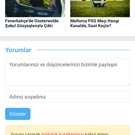
Fenerbahçe'de Oosterwolde
Mallorca PSG Maçı Hangi
Şoku! Gözyaşlarıyla Çıktı
Kanalda, Saat Kaçta?
Yorumlar
Gönder
Yorum yazarak
topluluk kurallarımızı
kabul etmiş