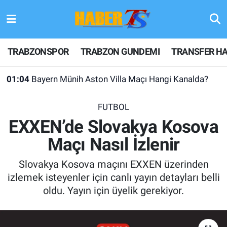
TRABZONSPOR
Hava Durumu
TRABZONSPOR
TRABZON GUNDEMI
TRANSFER HA
TRABZON GUNDEMI
Trafik Durumu
01:04
Bayern Münih Aston Villa Maçı Hangi Kanalda?
GÜNDEM
Süper Lig Puan Durumu ve Fikstür
FUTBOL
TRANSFER HABERLERI
Tüm Manşetler
EXXEN’de Slovakya Kosova
Maçı Nasıl İzlenir
KULİS MEYDANI
Son Dakika Haberleri
Slovakya Kosova maçını EXXEN üzerinden
1461 TRABZON
Haber Arşivi
izlemek isteyenler için canlı yayın detayları belli
oldu. Yayın için üyelik gerekiyor.
FUTBOL
ALT LIGLER