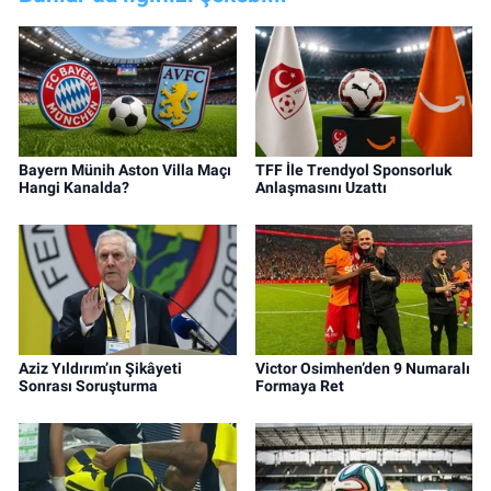
Bayern Münih Aston Villa Maçı
TFF İle Trendyol Sponsorluk
Hangi Kanalda?
Anlaşmasını Uzattı
Aziz Yıldırım’ın Şikâyeti
Victor Osimhen’den 9 Numaralı
Sonrası Soruşturma
Formaya Ret