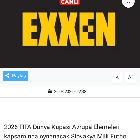
TV VE SİNEMA
BASKETBOL
SAĞLIK
GENEL
KÜLTÜR SANAT
Paylaş
-
+
A
A
ASAYİŞ
26.03.2026 - 22:38
EKONOMİ
EĞİTİM
2026 FIFA Dünya Kupası Avrupa Elemeleri
kapsamında oynanacak Slovakya Milli Futbol
ÇEVRE