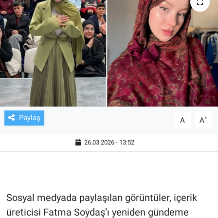
TV VE SİNEMA
BASKETBOL
SAĞLIK
GENEL
KÜLTÜR SANAT
Paylaş
-
+
A
A
ASAYİŞ
26.03.2026 - 13:52
EKONOMİ
EĞİTİM
Sosyal medyada paylaşılan görüntüler, içerik
üreticisi Fatma Soydaş’ı yeniden gündeme
ÇEVRE