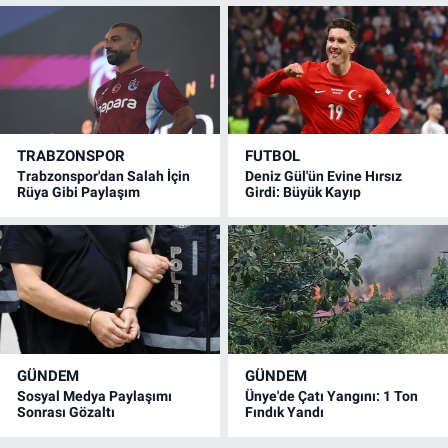
TRABZONSPOR
FUTBOL
Trabzonspor'dan Salah İçin
Deniz Gül'ün Evine Hırsız
Rüya Gibi Paylaşım
Girdi: Büyük Kayıp
GÜNDEM
GÜNDEM
Sosyal Medya Paylaşımı
Ünye'de Çatı Yangını: 1 Ton
Sonrası Gözaltı
Fındık Yandı