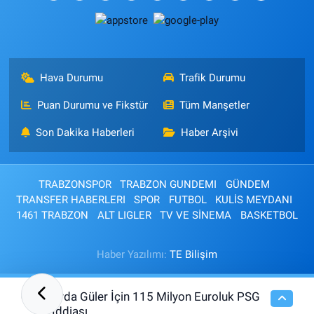
Hava Durumu
Trafik Durumu
Puan Durumu ve Fikstür
Tüm Manşetler
Son Dakika Haberleri
Haber Arşivi
TRABZONSPOR
TRABZON GUNDEMI
GÜNDEM
TRANSFER HABERLERI
SPOR
FUTBOL
KULİS MEYDANI
1461 TRABZON
ALT LIGLER
TV VE SİNEMA
BASKETBOL
Haber Yazılımı:
TE Bilişim
Arda Güler İçin 115 Milyon Euroluk PSG
00:15
İddiası