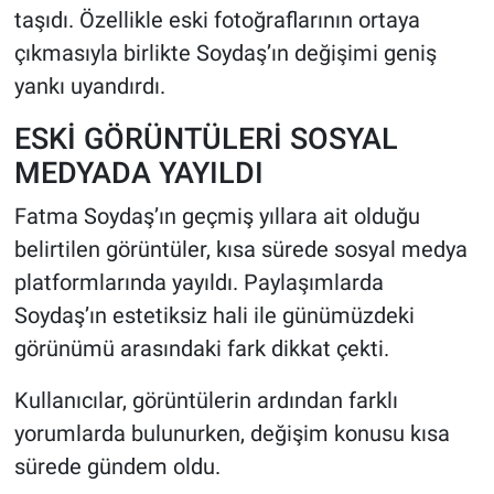
taşıdı. Özellikle eski fotoğraflarının ortaya
çıkmasıyla birlikte Soydaş’ın değişimi geniş
HABERDE İNSAN
yankı uyandırdı.
POLİTİKA
ESKİ GÖRÜNTÜLERİ SOSYAL
SPOR
MEDYADA YAYILDI
Fatma Soydaş’ın geçmiş yıllara ait olduğu
MAGAZİN
belirtilen görüntüler, kısa sürede sosyal medya
Bilim, Teknoloji
platformlarında yayıldı. Paylaşımlarda
Soydaş’ın estetiksiz hali ile günümüzdeki
görünümü arasındaki fark dikkat çekti.
Kullanıcılar, görüntülerin ardından farklı
yorumlarda bulunurken, değişim konusu kısa
sürede gündem oldu.