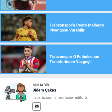
Trabzonspor'a Pedro Malheiro
Piyangosu Vurabilir
Trabzonspor O Futbolcunun
Transferinden Vazgeçti
MUHABIR
Didem Çakıcı
haberts.com sitesi haber editörü