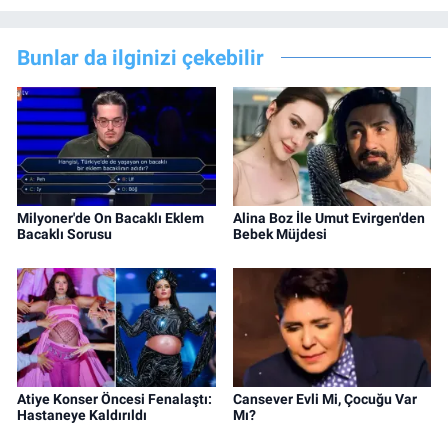
Bunlar da ilginizi çekebilir
Milyoner'de On Bacaklı Eklem
Alina Boz İle Umut Evirgen'den
Bacaklı Sorusu
Bebek Müjdesi
Atiye Konser Öncesi Fenalaştı:
Cansever Evli Mi, Çocuğu Var
Hastaneye Kaldırıldı
Mı?