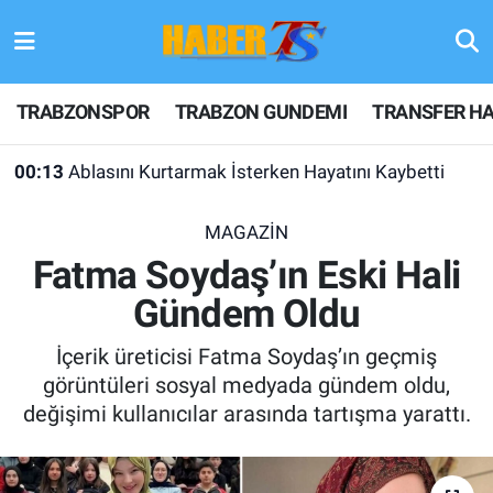
TRABZONSPOR
Hava Durumu
TRABZONSPOR
TRABZON GUNDEMI
TRANSFER HA
TRABZON GUNDEMI
Trafik Durumu
00:13
Ablasını Kurtarmak İsterken Hayatını Kaybetti
GÜNDEM
Süper Lig Puan Durumu ve Fikstür
MAGAZİN
TRANSFER HABERLERI
Tüm Manşetler
Fatma Soydaş’ın Eski Hali
Gündem Oldu
KULİS MEYDANI
Son Dakika Haberleri
İçerik üreticisi Fatma Soydaş’ın geçmiş
1461 TRABZON
Haber Arşivi
görüntüleri sosyal medyada gündem oldu,
değişimi kullanıcılar arasında tartışma yarattı.
FUTBOL
ALT LIGLER