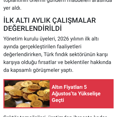
toplantının önemli gündem maddeleri arasında
yer aldı.
İLK ALTI AYLIK ÇALIŞMALAR
DEĞERLENDİRİLDİ
Yönetim kurulu üyeleri, 2026 yılının ilk altı
ayında gerçekleştirilen faaliyetleri
değerlendirirken, Türk fındık sektörünün karşı
karşıya olduğu fırsatlar ve beklentiler hakkında
da kapsamlı görüşmeler yaptı.
Altın Fiyatları 5
Ağustos’ta Yükselişe
Geçti