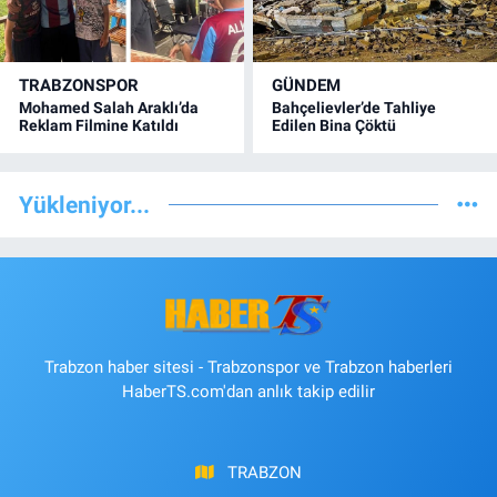
TRABZONSPOR
GÜNDEM
Mohamed Salah Araklı’da
Bahçelievler’de Tahliye
Reklam Filmine Katıldı
Edilen Bina Çöktü
Yükleniyor...
Trabzon haber sitesi - Trabzonspor ve Trabzon haberleri
HaberTS.com'dan anlık takip edilir
TRABZON