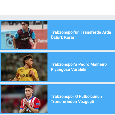
Trabzonspor'un Transferde Arda
Öztürk Kararı
Trabzonspor'a Pedro Malheiro
Piyangosu Vurabilir
Trabzonspor O Futbolcunun
Transferinden Vazgeçti