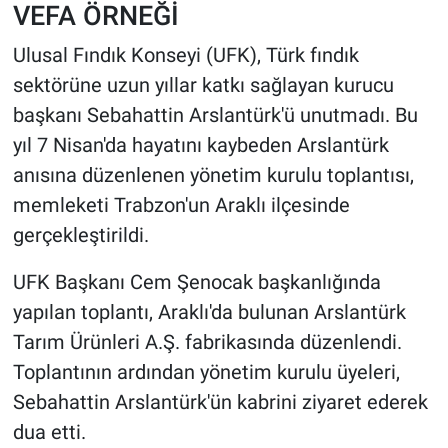
VEFA ÖRNEĞİ
HABERDE İNSAN
Ulusal Fındık Konseyi (UFK), Türk fındık
sektörüne uzun yıllar katkı sağlayan kurucu
POLİTİKA
başkanı Sebahattin Arslantürk'ü unutmadı. Bu
yıl 7 Nisan'da hayatını kaybeden Arslantürk
SPOR
anısına düzenlenen yönetim kurulu toplantısı,
MAGAZİN
memleketi Trabzon'un Araklı ilçesinde
gerçekleştirildi.
Bilim, Teknoloji
UFK Başkanı Cem Şenocak başkanlığında
yapılan toplantı, Araklı'da bulunan Arslantürk
Tarım Ürünleri A.Ş. fabrikasında düzenlendi.
Toplantının ardından yönetim kurulu üyeleri,
Sebahattin Arslantürk'ün kabrini ziyaret ederek
dua etti.