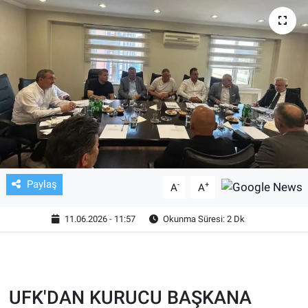
TV VE SİNEMA
BASKETBOL
SAĞLIK
GENEL
KÜLTÜR SANAT
Paylaş
-
+
A
A
ASAYİŞ
11.06.2026 - 11:57
Okunma Süresi: 2 Dk
EKONOMİ
EĞİTİM
UFK'DAN KURUCU BAŞKANA
ÇEVRE