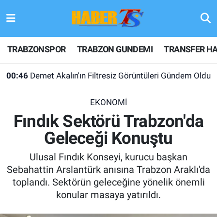
TRABZONSPOR
Hava Durumu
TRABZONSPOR
TRABZON GUNDEMI
TRANSFER HA
TRABZON GUNDEMI
Trafik Durumu
00:46
Demet Akalın'ın Filtresiz Görüntüleri Gündem Oldu
GÜNDEM
Süper Lig Puan Durumu ve Fikstür
EKONOMİ
TRANSFER HABERLERI
Tüm Manşetler
Fındık Sektörü Trabzon'da
Geleceği Konuştu
KULİS MEYDANI
Son Dakika Haberleri
Ulusal Fındık Konseyi, kurucu başkan
1461 TRABZON
Haber Arşivi
Sebahattin Arslantürk anısına Trabzon Araklı'da
toplandı. Sektörün geleceğine yönelik önemli
FUTBOL
konular masaya yatırıldı.
ALT LIGLER