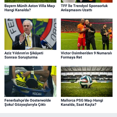
Bayern Münih Aston Villa Maçı
TFF İle Trendyol Sponsorluk
Hangi Kanalda?
Anlaşmasını Uzattı
Aziz Yıldırım’ın Şikâyeti
Victor Osimhen’den 9 Numaralı
Sonrası Soruşturma
Formaya Ret
Fenerbahçe'de Oosterwolde
Mallorca PSG Maçı Hangi
Şoku! Gözyaşlarıyla Çıktı
Kanalda, Saat Kaçta?