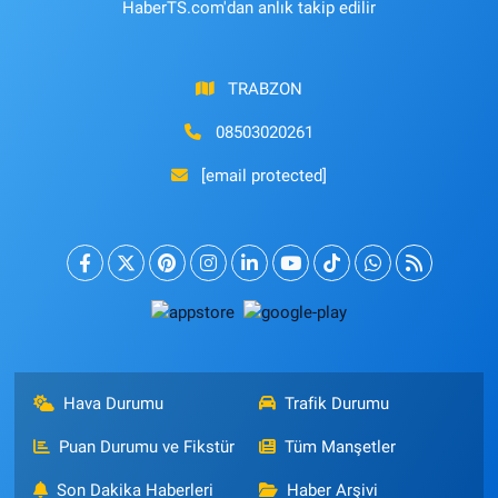
HaberTS.com'dan anlık takip edilir
TRABZON
08503020261
[email protected]
Hava Durumu
Trafik Durumu
Puan Durumu ve Fikstür
Tüm Manşetler
Son Dakika Haberleri
Haber Arşivi