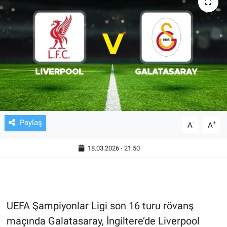
TV VE SİNEMA
BASKETBOL
SAĞLIK
GENEL
KÜLTÜR SANAT
Paylaş
-
+
A
A
ASAYİŞ
18.03.2026 - 21:50
EKONOMİ
EĞİTİM
UEFA Şampiyonlar Ligi son 16 turu rövanş
maçında Galatasaray, İngiltere’de Liverpool
ÇEVRE