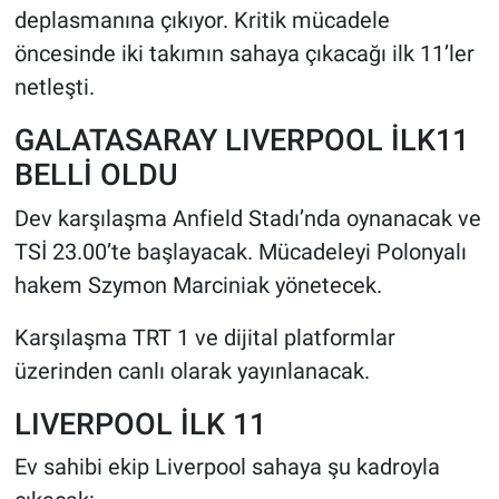
deplasmanına çıkıyor. Kritik mücadele
öncesinde iki takımın sahaya çıkacağı ilk 11’ler
HABERDE İNSAN
netleşti.
POLİTİKA
GALATASARAY LIVERPOOL İLK11
SPOR
BELLİ OLDU
Dev karşılaşma Anfield Stadı’nda oynanacak ve
MAGAZİN
TSİ 23.00’te başlayacak. Mücadeleyi Polonyalı
Bilim, Teknoloji
hakem Szymon Marciniak yönetecek.
Karşılaşma TRT 1 ve dijital platformlar
üzerinden canlı olarak yayınlanacak.
LIVERPOOL İLK 11
Ev sahibi ekip Liverpool sahaya şu kadroyla