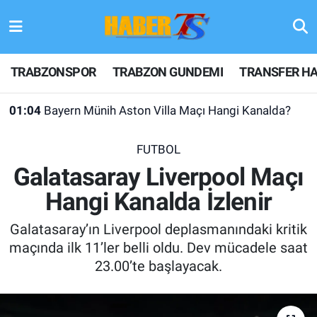
TRABZONSPOR
Hava Durumu
TRABZONSPOR
TRABZON GUNDEMI
TRANSFER HA
TRABZON GUNDEMI
Trafik Durumu
01:04
Bayern Münih Aston Villa Maçı Hangi Kanalda?
GÜNDEM
Süper Lig Puan Durumu ve Fikstür
FUTBOL
TRANSFER HABERLERI
Tüm Manşetler
Galatasaray Liverpool Maçı
Hangi Kanalda İzlenir
KULİS MEYDANI
Son Dakika Haberleri
Galatasaray’ın Liverpool deplasmanındaki kritik
1461 TRABZON
Haber Arşivi
maçında ilk 11’ler belli oldu. Dev mücadele saat
23.00’te başlayacak.
FUTBOL
ALT LIGLER