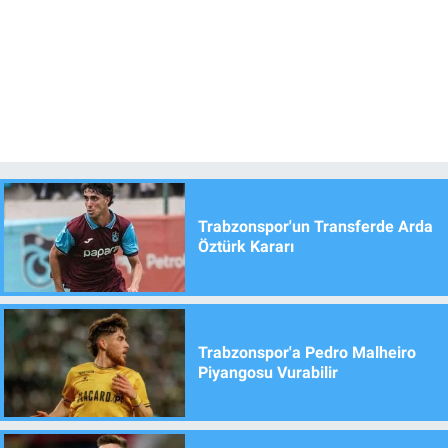
Trabzonspor'un Transferde Arda
Öztürk Kararı
Trabzonspor'a Pedro Malheiro
Piyangosu Vurabilir