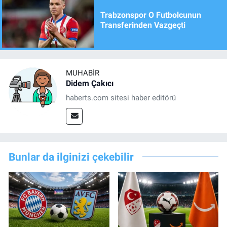
Trabzonspor O Futbolcunun
Transferinden Vazgeçti
MUHABIR
Didem Çakıcı
haberts.com sitesi haber editörü
Bunlar da ilginizi çekebilir