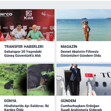
TRANSFER HABERLERI
MAGAZİN
Sebatspor 20 Yaşındaki
Demet Akalın'ın Filtresiz
Güneş Güventürk'ü Aldı
Görüntüleri Gündem Oldu
DÜNYA
GÜNDEM
Hindistan'da Ayı Saldırısı: İki
Cumhurbaşkanı Erdoğan
Kardeş Öldü
Suudi Arabistan'a Gidecek