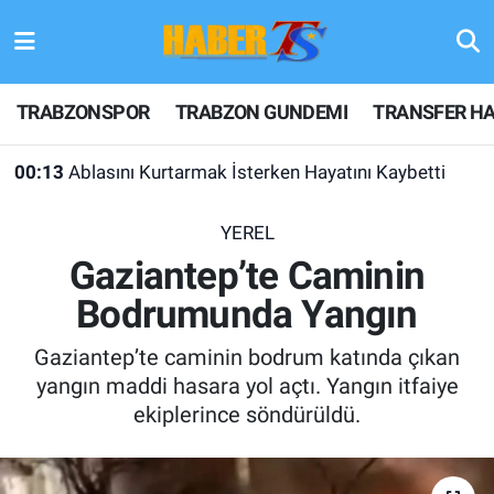
TRABZONSPOR
Hava Durumu
TRABZONSPOR
TRABZON GUNDEMI
TRANSFER HA
TRABZON GUNDEMI
Trafik Durumu
00:13
Ablasını Kurtarmak İsterken Hayatını Kaybetti
GÜNDEM
Süper Lig Puan Durumu ve Fikstür
YEREL
TRANSFER HABERLERI
Tüm Manşetler
Gaziantep’te Caminin
Bodrumunda Yangın
KULİS MEYDANI
Son Dakika Haberleri
Gaziantep’te caminin bodrum katında çıkan
1461 TRABZON
Haber Arşivi
yangın maddi hasara yol açtı. Yangın itfaiye
ekiplerince söndürüldü.
FUTBOL
ALT LIGLER