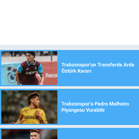
Trabzonspor'un Transferde Arda
Öztürk Kararı
Trabzonspor'a Pedro Malheiro
Piyangosu Vurabilir