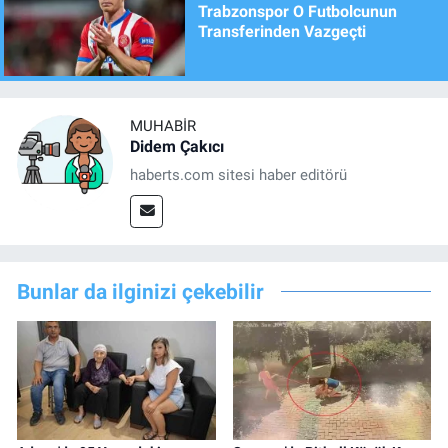
Trabzonspor O Futbolcunun
Transferinden Vazgeçti
MUHABIR
Didem Çakıcı
haberts.com sitesi haber editörü
Bunlar da ilginizi çekebilir