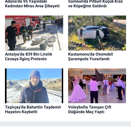
Adana'da 95 Yaşındaki
Samsun’da Pitbull Küçük Kıza
Kadından Miras Arsa Şikayeti
ve Köpeğine Saldırdı
Antalya’da 839 Bin Liralık
Kastamonu'da Otomobil
Cezaya İlginç Protesto
Şarampole Yuvarlandı
Taşlıçay’da Bahattin Taşdemir
Voleybolla Tanışan Çift
Hayatını Kaybetti
Düğünde Maç Yaptı