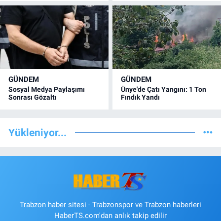
GÜNDEM
GÜNDEM
Sosyal Medya Paylaşımı
Ünye'de Çatı Yangını: 1 Ton
Sonrası Gözaltı
Fındık Yandı
Yükleniyor...
Trabzon haber sitesi - Trabzonspor ve Trabzon haberleri
HaberTS.com'dan anlık takip edilir