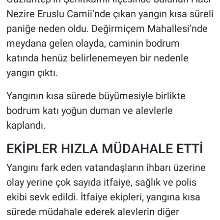
Nezire Eruslu Camii’nde çıkan yangın kısa süreli
HABERDE İNSAN
paniğe neden oldu. Değirmiçem Mahallesi’nde
meydana gelen olayda, caminin bodrum
POLİTİKA
katında henüz belirlenemeyen bir nedenle
yangın çıktı.
SPOR
Yangının kısa sürede büyümesiyle birlikte
MAGAZİN
bodrum katı yoğun duman ve alevlerle
Bilim, Teknoloji
kaplandı.
EKİPLER HIZLA MÜDAHALE ETTİ
Yangını fark eden vatandaşların ihbarı üzerine
olay yerine çok sayıda itfaiye, sağlık ve polis
ekibi sevk edildi. İtfaiye ekipleri, yangına kısa
sürede müdahale ederek alevlerin diğer