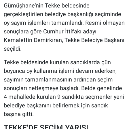
Gümüşhane'nin Tekke beldesinde
HABERDE İNSAN
gerçekleştirilen belediye başkanlığı seçiminde
oy sayım işlemleri tamamlandı. Resmi olmayan
POLİTİKA
sonuçlara göre Cumhur İttifakı adayı
Kemalettin Demirkıran, Tekke Belediye Başkanı
SPOR
seçildi.
MAGAZİN
Tekke beldesinde kurulan sandıklarda gün
boyunca oy kullanma işlemi devam ederken,
Bilim, Teknoloji
sayımın tamamlanmasının ardından seçim
sonuçları netleşmeye başladı. Belde genelinde
4 mahallede kurulan 9 sandıkta seçmenler yeni
belediye başkanını belirlemek için sandık
başına gitti.
TEKKE'DE SEÇİM YARIŞI