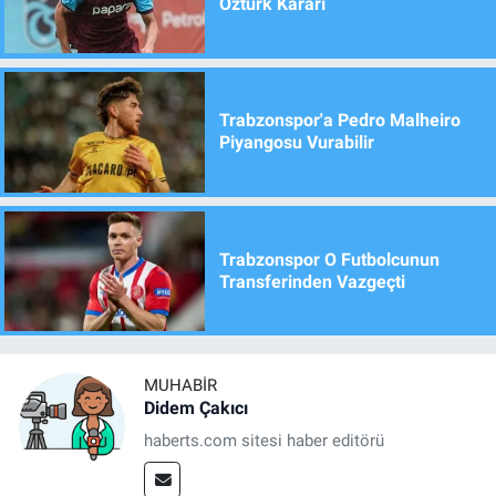
Öztürk Kararı
Trabzonspor'a Pedro Malheiro
Piyangosu Vurabilir
Trabzonspor O Futbolcunun
Transferinden Vazgeçti
MUHABIR
Didem Çakıcı
haberts.com sitesi haber editörü