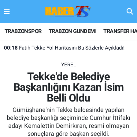
TRABZONSPOR
Hava Durumu
TRABZONSPOR
TRABZON GUNDEMI
TRANSFER HA
TRABZON GUNDEMI
Trafik Durumu
00:18
Fatih Tekke Yol Haritasını Bu Sözlerle Açıkladı!
GÜNDEM
Süper Lig Puan Durumu ve Fikstür
YEREL
TRANSFER HABERLERI
Tüm Manşetler
Tekke'de Belediye
Başkanlığını Kazan İsim
KULİS MEYDANI
Son Dakika Haberleri
Belli Oldu
1461 TRABZON
Haber Arşivi
Gümüşhane'nin Tekke beldesinde yapılan
FUTBOL
belediye başkanlığı seçiminde Cumhur İttifakı
adayı Kemalettin Demirkıran, resmi olmayan
ALT LIGLER
sonuçlara göre başkan seçildi.