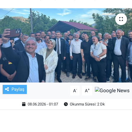
TV VE SİNEMA
BASKETBOL
SAĞLIK
GENEL
KÜLTÜR SANAT
ASAYİŞ
Paylaş
-
+
A
A
EKONOMİ
08.06.2026 - 01:07
Okunma Süresi: 2 Dk
EĞİTİM
ÇEVRE