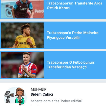
Trabzonspor'un Transferde Arda
Öztürk Kararı
Trabzonspor'a Pedro Malheiro
Piyangosu Vurabilir
Trabzonspor O Futbolcunun
Transferinden Vazgeçti
MUHABIR
Didem Çakıcı
haberts.com sitesi haber editörü