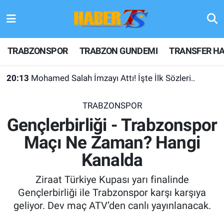
TRABZONSPOR
Hava Durumu
TRABZONSPOR
TRABZON GUNDEMI
TRANSFER HA
TRABZON GUNDEMI
Trafik Durumu
20:13
Mohamed Salah İmzayı Attı! İşte İlk Sözleri..
GÜNDEM
Süper Lig Puan Durumu ve Fikstür
TRABZONSPOR
TRANSFER HABERLERI
Tüm Manşetler
Gençlerbirliği - Trabzonspor
Maçı Ne Zaman? Hangi
KULİS MEYDANI
Son Dakika Haberleri
Kanalda
1461 TRABZON
Haber Arşivi
Ziraat Türkiye Kupası yarı finalinde
FUTBOL
Gençlerbirliği ile Trabzonspor karşı karşıya
geliyor. Dev maç ATV’den canlı yayınlanacak.
ALT LIGLER