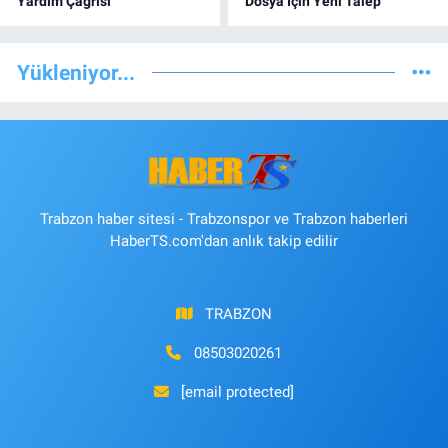
Yardım Çağrısı
Dosya İçin Yeni Talep
Yükleniyor...
Trabzon haber sitesi - Trabzonspor ve Trabzon haberleri
HaberTS.com'dan anlık takip edilir
TRABZON
08503020261
[email protected]