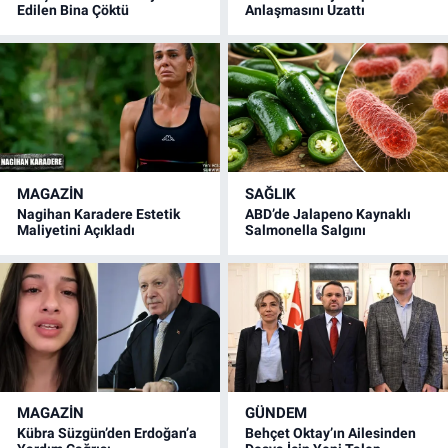
Edilen Bina Çöktü
Anlaşmasını Uzattı
MAGAZİN
SAĞLIK
Nagihan Karadere Estetik
ABD’de Jalapeno Kaynaklı
Maliyetini Açıkladı
Salmonella Salgını
MAGAZİN
GÜNDEM
Kübra Süzgün’den Erdoğan’a
Behçet Oktay’ın Ailesinden