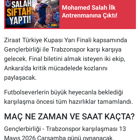
Mohamed Salah İlk
HABERDE İNSAN
Antrenmanına Çıktı!
POLİTİKA
Ziraat Türkiye Kupası Yarı Finali kapsamında
SPOR
Gençlerbirliği ile Trabzonspor karşı karşıya
gelecek. Final biletini almak isteyen iki ekip,
MAGAZİN
Ankara’da kritik mücadelede kozlarını
paylaşacak.
Bilim, Teknoloji
Futbolseverlerin büyük heyecanla beklediği
karşılaşma öncesi tüm hazırlıklar tamamlandı.
MAÇ NE ZAMAN VE SAAT KAÇTA?
Gençlerbirliği - Trabzonspor karşılaşması 13
Mayıs 2026 Çarşamba günü oynanacak.