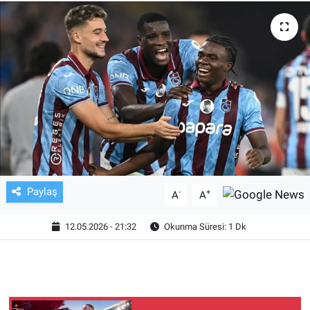
TV VE SİNEMA
BASKETBOL
SAĞLIK
GENEL
KÜLTÜR SANAT
Paylaş
-
+
A
A
ASAYİŞ
12.05.2026 - 21:32
Okunma Süresi: 1 Dk
EKONOMİ
EĞİTİM
ÇEVRE