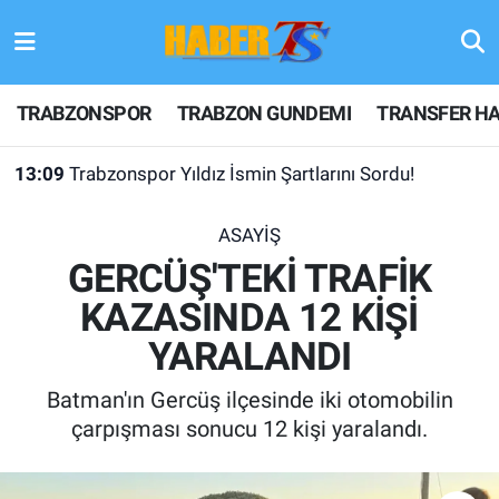
TRABZONSPOR
Hava Durumu
TRABZONSPOR
TRABZON GUNDEMI
TRANSFER HA
TRABZON GUNDEMI
Trafik Durumu
13:09
Trabzonspor Yıldız İsmin Şartlarını Sordu!
GÜNDEM
Süper Lig Puan Durumu ve Fikstür
ASAYİŞ
TRANSFER HABERLERI
Tüm Manşetler
GERCÜŞ'TEKİ TRAFİK
KAZASINDA 12 KİŞİ
KULİS MEYDANI
Son Dakika Haberleri
YARALANDI
1461 TRABZON
Haber Arşivi
Batman'ın Gercüş ilçesinde iki otomobilin
FUTBOL
çarpışması sonucu 12 kişi yaralandı.
ALT LIGLER