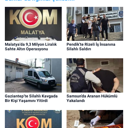
Malatya'da 9,3 Milyon Liralık
Pendik’te Rizeli İş İnsanına
Sahte Altın Operasyonu
Silahlı Saldırı
Gaziantep’te Silahlı Kavgada
Samsun’da Aranan Hükümlü
Bir Kişi Yaşamını Yitirdi
Yakalandı