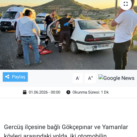
TV VE SİNEMA
BASKETBOL
SAĞLIK
GENEL
KÜLTÜR SANAT
Paylaş
-
+
A
A
ASAYİŞ
01.06.2026 - 00:00
Okunma Süresi: 1 Dk
EKONOMİ
EĞİTİM
Gercüş ilçesine bağlı Gökçepınar ve Yamanlar
köyleri arasındaki yolda, iki otomobilin
ÇEVRE