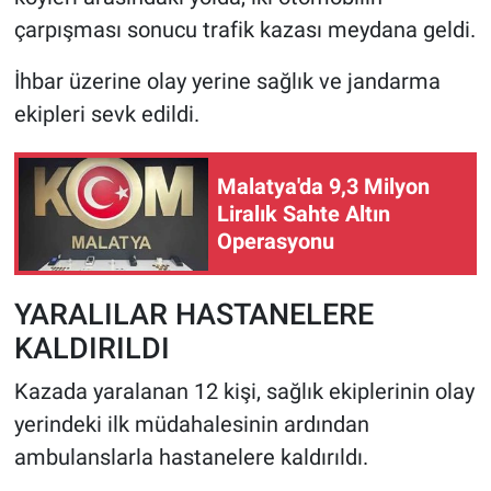
çarpışması sonucu trafik kazası meydana geldi.
HABERDE İNSAN
İhbar üzerine olay yerine sağlık ve jandarma
POLİTİKA
ekipleri sevk edildi.
SPOR
Malatya'da 9,3 Milyon
Liralık Sahte Altın
MAGAZİN
Operasyonu
Bilim, Teknoloji
YARALILAR HASTANELERE
KALDIRILDI
Kazada yaralanan 12 kişi, sağlık ekiplerinin olay
yerindeki ilk müdahalesinin ardından
ambulanslarla hastanelere kaldırıldı.