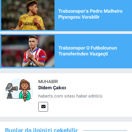
Trabzonspor'a Pedro Malheiro
Piyangosu Vurabilir
Trabzonspor O Futbolcunun
Transferinden Vazgeçti
MUHABIR
Didem Çakıcı
haberts.com sitesi haber editörü
Bunlar da ilginizi çekebilir