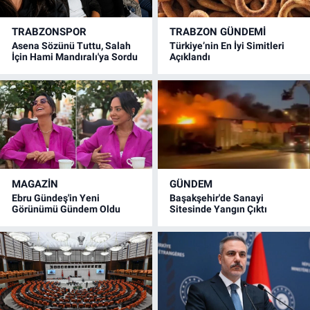
TRABZONSPOR
TRABZON GÜNDEMİ
Asena Sözünü Tuttu, Salah
Türkiye’nin En İyi Simitleri
İçin Hami Mandıralı'ya Sordu
Açıklandı
MAGAZİN
GÜNDEM
Ebru Gündeş'in Yeni
Başakşehir'de Sanayi
Görünümü Gündem Oldu
Sitesinde Yangın Çıktı