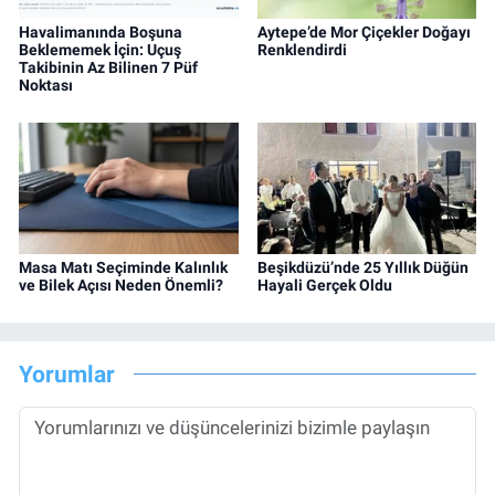
Havalimanında Boşuna
Aytepe’de Mor Çiçekler Doğayı
Beklememek İçin: Uçuş
Renklendirdi
Takibinin Az Bilinen 7 Püf
Noktası
Masa Matı Seçiminde Kalınlık
Beşikdüzü’nde 25 Yıllık Düğün
ve Bilek Açısı Neden Önemli?
Hayali Gerçek Oldu
Yorumlar