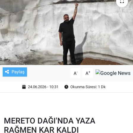
TV VE SİNEMA
BASKETBOL
SAĞLIK
GENEL
KÜLTÜR SANAT
Paylaş
-
+
A
A
ASAYİŞ
24.06.2026 - 10:31
Okunma Süresi: 1 Dk
EKONOMİ
EĞİTİM
MERETO DAĞI'NDA YAZA
RAĞMEN KAR KALDI
ÇEVRE