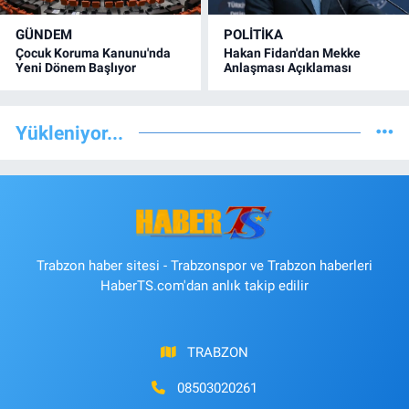
GÜNDEM
POLİTİKA
Çocuk Koruma Kanunu'nda
Hakan Fidan'dan Mekke
Yeni Dönem Başlıyor
Anlaşması Açıklaması
Yükleniyor...
Trabzon haber sitesi - Trabzonspor ve Trabzon haberleri
HaberTS.com'dan anlık takip edilir
TRABZON
08503020261