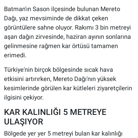
Batman'ın Sason ilçesinde bulunan Mereto
HABERDE İNSAN
Dağı, yaz mevsiminde de dikkat çeken
görüntülere sahne oluyor. Rakımı 3 bin metreyi
POLİTİKA
aşan dağın zirvesinde, haziran ayının sonlarına
gelinmesine rağmen kar örtüsü tamamen
SPOR
erimedi.
MAGAZİN
Türkiye'nin birçok bölgesinde sıcak hava
Bilim, Teknoloji
etkisini artırırken, Mereto Dağı'nın yüksek
kesimlerinde görülen kar kütleleri ziyaretçilerin
ilgisini çekiyor.
KAR KALINLIĞI 5 METREYE
ULAŞIYOR
Bölgede yer yer 5 metreyi bulan kar kalınlığı