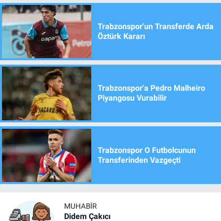
Trabzonspor'un Transferde Arda
Öztürk Kararı
Trabzonspor'a Pedro Malheiro
Piyangosu Vurabilir
Trabzonspor O Futbolcunun
Transferinden Vazgeçti
MUHABIR
Didem Çakıcı