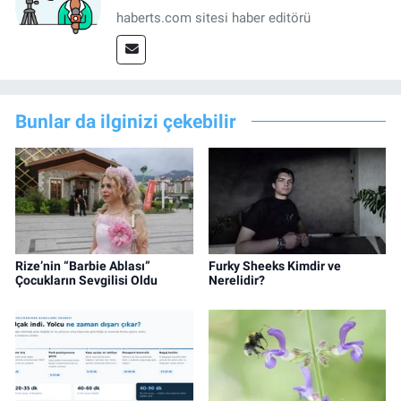
haberts.com sitesi haber editörü
Bunlar da ilginizi çekebilir
Rize’nin “Barbie Ablası”
Furky Sheeks Kimdir ve
Çocukların Sevgilisi Oldu
Nerelidir?