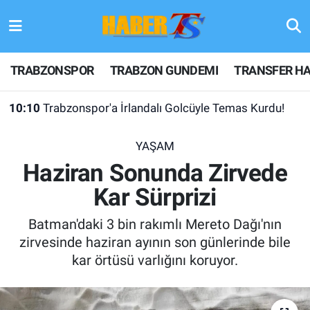
TRABZONSPOR
Hava Durumu
TRABZONSPOR
TRABZON GUNDEMI
TRANSFER HA
TRABZON GUNDEMI
Trafik Durumu
10:10
Trabzonspor'a İrlandalı Golcüyle Temas Kurdu!
GÜNDEM
Süper Lig Puan Durumu ve Fikstür
YAŞAM
TRANSFER HABERLERI
Tüm Manşetler
Haziran Sonunda Zirvede
Kar Sürprizi
KULİS MEYDANI
Son Dakika Haberleri
Batman'daki 3 bin rakımlı Mereto Dağı'nın
1461 TRABZON
Haber Arşivi
zirvesinde haziran ayının son günlerinde bile
kar örtüsü varlığını koruyor.
FUTBOL
ALT LIGLER