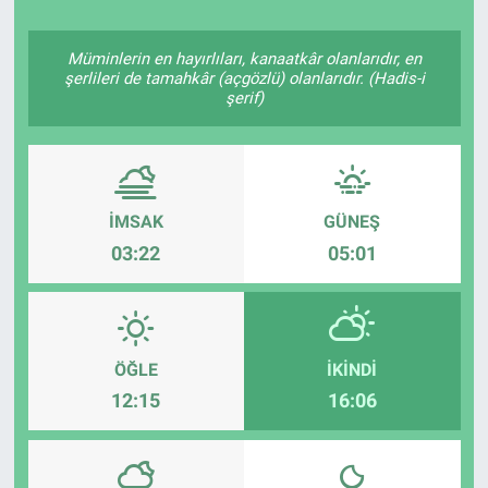
TV VE SİNEMA
Müminlerin en hayırlıları, kanaatkâr olanlarıdır, en
şerlileri de tamahkâr (açgözlü) olanlarıdır. (Hadis-i
BASKETBOL
şerif)
SAĞLIK
GENEL
İMSAK
GÜNEŞ
03:22
05:01
KÜLTÜR SANAT
ASAYİŞ
ÖĞLE
İKINDI
EKONOMİ
12:15
16:06
EĞİTİM
ÇEVRE