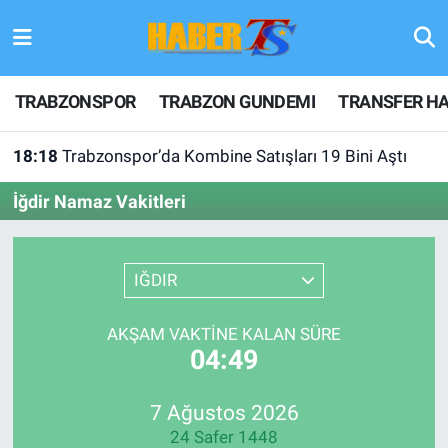
TRABZONSPOR
Hava Durumu
TRABZONSPOR
TRABZON GUNDEMI
TRANSFER HA
TRABZON GUNDEMI
Trafik Durumu
18:18
Trabzonspor’da Kombine Satışları 19 Bini Aştı
GÜNDEM
Süper Lig Puan Durumu ve Fikstür
İğdir Namaz Vakitleri
TRANSFER HABERLERI
Tüm Manşetler
IĞDIR
KULİS MEYDANI
Son Dakika Haberleri
1461 TRABZON
Haber Arşivi
AKŞAM VAKTINE KALAN SÜRE
04:49
FUTBOL
7 Ağustos 2026
ALT LIGLER
24 Safer 1448