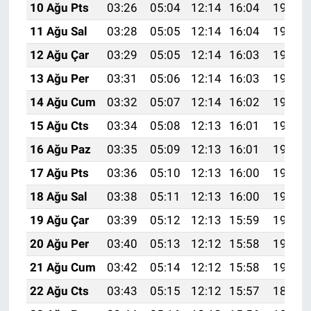
10 Ağu Pts
03:26
05:04
12:14
16:04
19:15
11 Ağu Sal
03:28
05:05
12:14
16:04
19:14
12 Ağu Çar
03:29
05:05
12:14
16:03
19:13
13 Ağu Per
03:31
05:06
12:14
16:03
19:11
14 Ağu Cum
03:32
05:07
12:14
16:02
19:10
15 Ağu Cts
03:34
05:08
12:13
16:01
19:09
16 Ağu Paz
03:35
05:09
12:13
16:01
19:07
17 Ağu Pts
03:36
05:10
12:13
16:00
19:06
18 Ağu Sal
03:38
05:11
12:13
16:00
19:05
19 Ağu Çar
03:39
05:12
12:13
15:59
19:03
20 Ağu Per
03:40
05:13
12:12
15:58
19:02
21 Ağu Cum
03:42
05:14
12:12
15:58
19:00
22 Ağu Cts
03:43
05:15
12:12
15:57
18:59