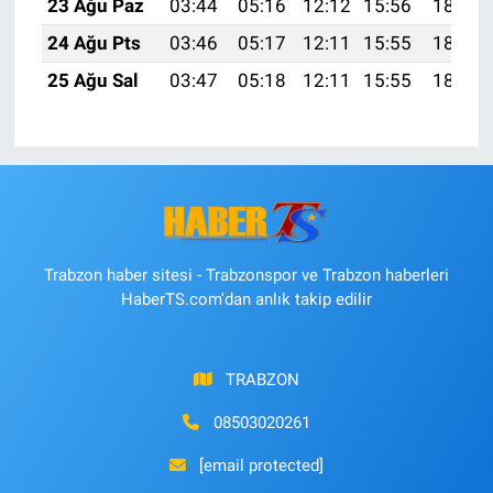
23 Ağu Paz
03:44
05:16
12:12
15:56
18:57
24 Ağu Pts
03:46
05:17
12:11
15:55
18:56
25 Ağu Sal
03:47
05:18
12:11
15:55
18:54
Trabzon haber sitesi - Trabzonspor ve Trabzon haberleri
HaberTS.com'dan anlık takip edilir
TRABZON
08503020261
[email protected]