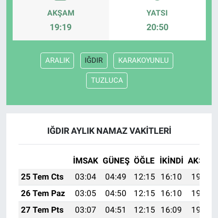
AKŞAM
YATSI
HABERDE İNSAN
19:19
20:50
POLİTİKA
ARALIK
IĞDIR
KARAKOYUNLU
SPOR
TUZLUCA
MAGAZİN
Bilim, Teknoloji
IĞDIR AYLIK NAMAZ VAKITLERI
İMSAK
GÜNEŞ
ÖĞLE
İKINDI
AKŞAM
25 Tem Cts
03:04
04:49
12:15
16:10
19:32
26 Tem Paz
03:05
04:50
12:15
16:10
19:31
27 Tem Pts
03:07
04:51
12:15
16:09
19:30