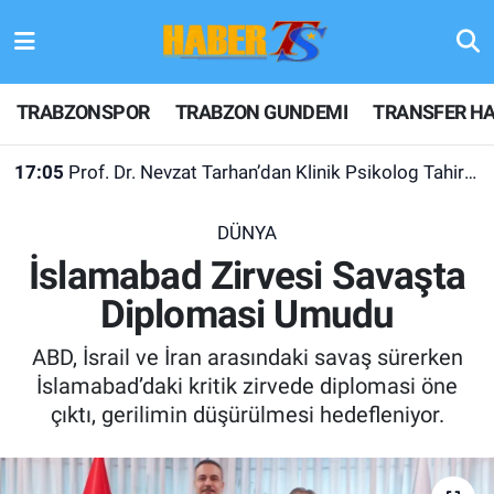
TRABZONSPOR
Hava Durumu
TRABZONSPOR
TRABZON GUNDEMI
TRANSFER HA
TRABZON GUNDEMI
Trafik Durumu
17:05
Prof. Dr. Nevzat Tarhan’dan Klinik Psikolog Tahir Yurdakul’a Övgü Dolu Sözler
GÜNDEM
Süper Lig Puan Durumu ve Fikstür
DÜNYA
TRANSFER HABERLERI
Tüm Manşetler
İslamabad Zirvesi Savaşta
Diplomasi Umudu
KULİS MEYDANI
Son Dakika Haberleri
ABD, İsrail ve İran arasındaki savaş sürerken
1461 TRABZON
Haber Arşivi
İslamabad’daki kritik zirvede diplomasi öne
çıktı, gerilimin düşürülmesi hedefleniyor.
FUTBOL
ALT LIGLER