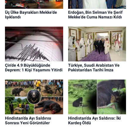
Üç Ülke Bayrakları Mekke'de
Erdoğan, Bin Selman Ve Şerif
Işıklandı
Mekke’de Cuma Namazı Kıldı
Çin'de 4.9 Büyüklüğünde
Türkiye, Suudi Arabistan Ve
Deprem: 1 Kişi Yaşamını Yitirdi
Pakistan'dan Tarihi İmza
Hindistan’da Ayı Saldırısı
Hindistan'da Ayı Saldırısı: İki
Sonrası Yeni Görüntüler
Kardeş Öldü