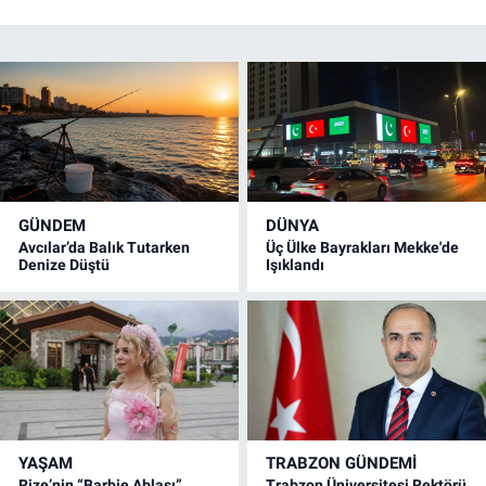
GÜNDEM
DÜNYA
Avcılar’da Balık Tutarken
Üç Ülke Bayrakları Mekke'de
Denize Düştü
Işıklandı
YAŞAM
TRABZON GÜNDEMİ
Rize’nin “Barbie Ablası”
Trabzon Üniversitesi Rektörü