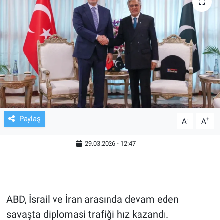
TV VE SİNEMA
BASKETBOL
SAĞLIK
GENEL
KÜLTÜR SANAT
Paylaş
-
+
A
A
ASAYİŞ
29.03.2026 - 12:47
EKONOMİ
EĞİTİM
ABD, İsrail ve İran arasında devam eden
savaşta diplomasi trafiği hız kazandı.
ÇEVRE