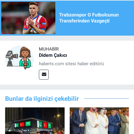
Trabzonspor O Futbolcunun
Transferinden Vazgeçti
MUHABIR
Didem Çakıcı
haberts.com sitesi haber editörü
Bunlar da ilginizi çekebilir