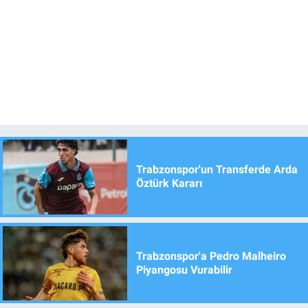
Trabzonspor'un Transferde Arda
Öztürk Kararı
Trabzonspor'a Pedro Malheiro
Piyangosu Vurabilir