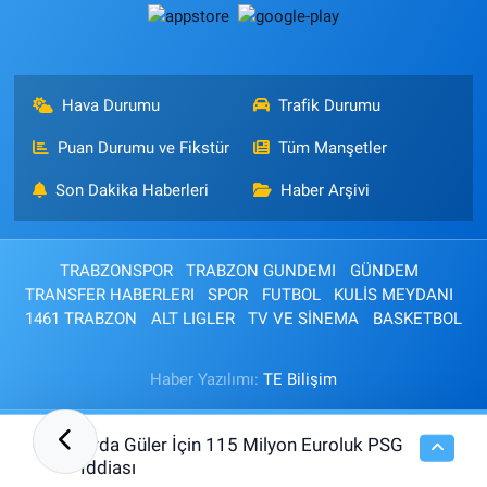
Hava Durumu
Trafik Durumu
Puan Durumu ve Fikstür
Tüm Manşetler
Son Dakika Haberleri
Haber Arşivi
TRABZONSPOR
TRABZON GUNDEMI
GÜNDEM
TRANSFER HABERLERI
SPOR
FUTBOL
KULİS MEYDANI
1461 TRABZON
ALT LIGLER
TV VE SİNEMA
BASKETBOL
Haber Yazılımı:
TE Bilişim
Arda Güler İçin 115 Milyon Euroluk PSG
00:15
İddiası