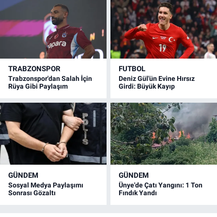
TRABZONSPOR
FUTBOL
Trabzonspor'dan Salah İçin
Deniz Gül'ün Evine Hırsız
Rüya Gibi Paylaşım
Girdi: Büyük Kayıp
GÜNDEM
GÜNDEM
Sosyal Medya Paylaşımı
Ünye'de Çatı Yangını: 1 Ton
Sonrası Gözaltı
Fındık Yandı