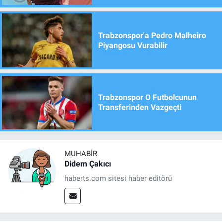
Trabzonspor'a Pedro Malheiro
Piyangosu Vurabilir
Trabzonspor O Futbolcunun
Transferinden Vazgeçti
MUHABIR
Didem Çakıcı
haberts.com sitesi haber editörü