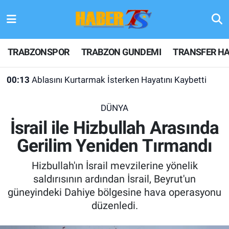
TRABZONSPOR
Hava Durumu
TRABZONSPOR
TRABZON GUNDEMI
TRANSFER HA
TRABZON GUNDEMI
Trafik Durumu
00:13
Ablasını Kurtarmak İsterken Hayatını Kaybetti
GÜNDEM
Süper Lig Puan Durumu ve Fikstür
DÜNYA
TRANSFER HABERLERI
Tüm Manşetler
İsrail ile Hizbullah Arasında
Gerilim Yeniden Tırmandı
KULİS MEYDANI
Son Dakika Haberleri
Hizbullah'ın İsrail mevzilerine yönelik
1461 TRABZON
Haber Arşivi
saldırısının ardından İsrail, Beyrut'un
güneyindeki Dahiye bölgesine hava operasyonu
FUTBOL
düzenledi.
ALT LIGLER