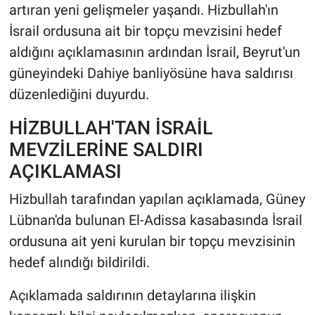
artıran yeni gelişmeler yaşandı. Hizbullah'ın
İsrail ordusuna ait bir topçu mevzisini hedef
HABERDE İNSAN
aldığını açıklamasının ardından İsrail, Beyrut'un
POLİTİKA
güneyindeki Dahiye banliyösüne hava saldırısı
düzenlediğini duyurdu.
SPOR
HİZBULLAH'TAN İSRAİL
MAGAZİN
MEVZİLERİNE SALDIRI
AÇIKLAMASI
Bilim, Teknoloji
Hizbullah tarafından yapılan açıklamada, Güney
Lübnan'da bulunan El-Adissa kasabasında İsrail
ordusuna ait yeni kurulan bir topçu mevzisinin
hedef alındığı bildirildi.
Açıklamada saldırının detaylarına ilişkin