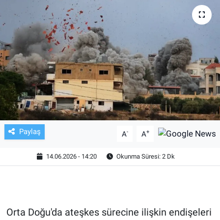
TV VE SİNEMA
BASKETBOL
SAĞLIK
GENEL
KÜLTÜR SANAT
Paylaş
-
+
A
A
ASAYİŞ
14.06.2026 - 14:20
Okunma Süresi: 2 Dk
EKONOMİ
EĞİTİM
Orta Doğu'da ateşkes sürecine ilişkin endişeleri
ÇEVRE