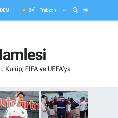
°
24
DEM
Trabzon
Hamlesi
di. Kulüp, FIFA ve UEFA’ya