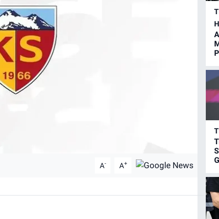
T
H
A
M
P
T
T
S
G
-
+
A
A