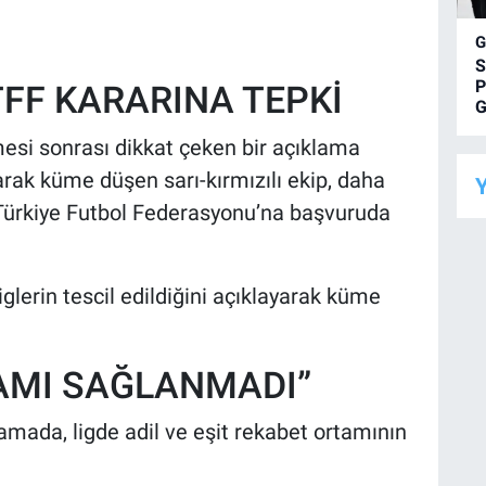
S
P
FF KARARINA TEPKİ
G
lmesi sonrası dikkat çeken bir açıklama
rak küme düşen sarı-kırmızılı ekip, daha
Y
n Türkiye Futbol Federasyonu’na başvuruda
glerin tescil edildiğini açıklayarak küme
TAMI SAĞLANMADI”
amada, ligde adil ve eşit rekabet ortamının