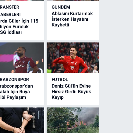
RANSFER
GÜNDEM
Ablasını Kurtarmak
ABERLERI
İsterken Hayatını
rda Güler İçin 115
Kaybetti
ilyon Euroluk
SG İddiası
RABZONSPOR
FUTBOL
rabzonspor'dan
Deniz Gül'ün Evine
alah İçin Rüya
Hırsız Girdi: Büyük
ibi Paylaşım
Kayıp