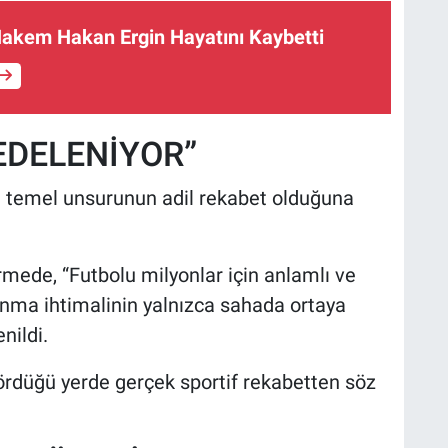
Hakem Hakan Ergin Hayatını Kaybetti
EDELENİYOR”
n temel unsurunun adil rekabet olduğuna
mede, “Futbolu milyonlar için anlamlı ve
anma ihtimalinin yalnızca sahada ortaya
nildi.
 gördüğü yerde gerçek sportif rekabetten söz