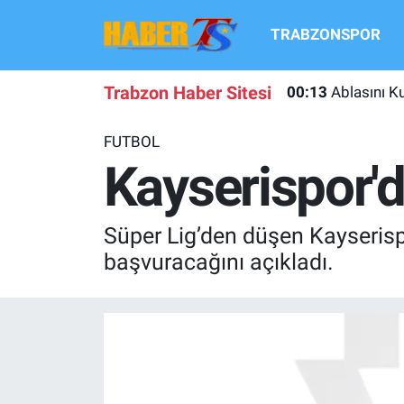
TRABZONSPOR
TRABZONSPOR
Hava Durumu
Trabzon Haber Sitesi
00:13
Ablasını K
TRABZON GUNDEMI
Trafik Durumu
FUTBOL
GÜNDEM
Süper Lig Puan Durumu ve Fikstür
Kayserispor'
TRANSFER HABERLERI
Tüm Manşetler
Süper Lig’den düşen Kayserispor
KULİS MEYDANI
Son Dakika Haberleri
başvuracağını açıkladı.
1461 TRABZON
Haber Arşivi
FUTBOL
ALT LIGLER