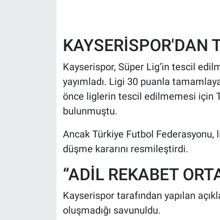
HABERDE İNSAN
KAYSERİSPOR'DAN T
POLİTİKA
Kayserispor, Süper Lig’in tescil edi
SPOR
yayımladı. Ligi 30 puanla tamamlaya
önce liglerin tescil edilmemesi içi
MAGAZİN
bulunmuştu.
Bilim, Teknoloji
Ancak Türkiye Futbol Federasyonu, li
düşme kararını resmileştirdi.
“ADİL REKABET OR
Kayserispor tarafından yapılan açıkl
oluşmadığı savunuldu.