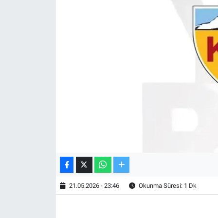
TV VE SİNEMA
BASKETBOL
SAĞLIK
GENEL
KÜLTÜR SANAT
ASAYİŞ
EKONOMİ
21.05.2026 - 23:46
Okunma Süresi: 1 Dk
EĞİTİM
ÇEVRE