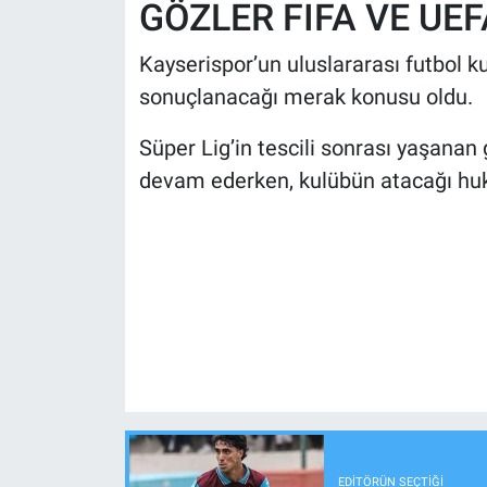
GÖZLER FIFA VE UE
Kayserispor’un uluslararası futbol k
sonuçlanacağı merak konusu oldu.
Süper Lig’in tescili sonrası yaşana
devam ederken, kulübün atacağı huku
EDITÖRÜN SEÇTIĞI