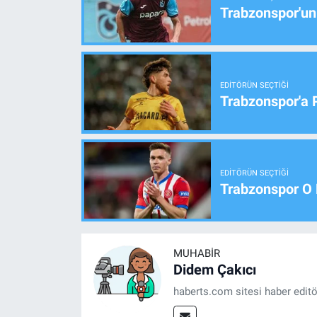
Trabzonspor'un
EDITÖRÜN SEÇTIĞI
Trabzonspor'a 
EDITÖRÜN SEÇTIĞI
Trabzonspor O 
MUHABIR
Didem Çakıcı
haberts.com sitesi haber edit