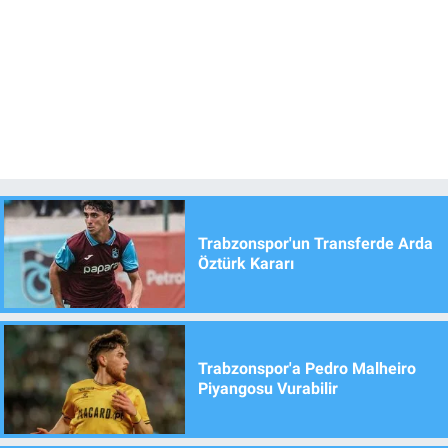
Trabzonspor'un Transferde Arda
Öztürk Kararı
Trabzonspor'a Pedro Malheiro
Piyangosu Vurabilir