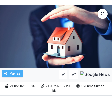
TV VE SİNEMA
BASKETBOL
SAĞLIK
GENEL
KÜLTÜR SANAT
ASAYİŞ
Paylaş
-
+
A
A
EKONOMİ
21.05.2026 - 18:37
21.05.2026 - 21:09
Okunma Süresi: 8
Dk
EĞİTİM
ÇEVRE