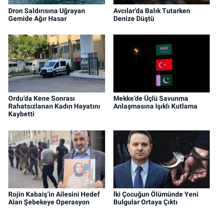
Dron Saldırısına Uğrayan
Avcılar’da Balık Tutarken
Gemide Ağır Hasar
Denize Düştü
Ordu’da Kene Sonrası
Mekke’de Üçlü Savunma
Rahatsızlanan Kadın Hayatını
Anlaşmasına Işıklı Kutlama
Kaybetti
Rojin Kabaiş’in Ailesini Hedef
İki Çocuğun Ölümünde Yeni
Alan Şebekeye Operasyon
Bulgular Ortaya Çıktı