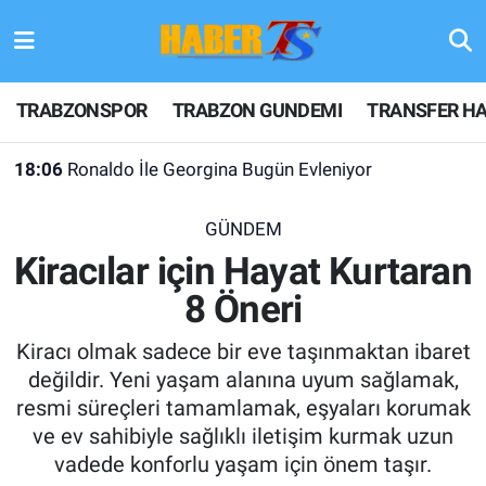
TRABZONSPOR
Hava Durumu
TRABZONSPOR
TRABZON GUNDEMI
TRANSFER HA
18:06
Ronaldo İle Georgina Bugün Evleniyor
TRABZON GUNDEMI
Trafik Durumu
18:04
Dron Saldırısına Uğrayan Gemide Ağır Hasar
GÜNDEM
Süper Lig Puan Durumu ve Fikstür
GÜNDEM
TRANSFER HABERLERI
Tüm Manşetler
Kiracılar için Hayat Kurtaran
8 Öneri
KULİS MEYDANI
Son Dakika Haberleri
Kiracı olmak sadece bir eve taşınmaktan ibaret
1461 TRABZON
Haber Arşivi
değildir. Yeni yaşam alanına uyum sağlamak,
resmi süreçleri tamamlamak, eşyaları korumak
FUTBOL
ve ev sahibiyle sağlıklı iletişim kurmak uzun
vadede konforlu yaşam için önem taşır.
ALT LIGLER