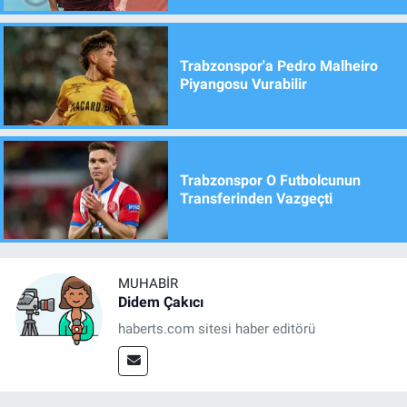
Trabzonspor'a Pedro Malheiro
Piyangosu Vurabilir
Trabzonspor O Futbolcunun
Transferinden Vazgeçti
MUHABIR
Didem Çakıcı
haberts.com sitesi haber editörü