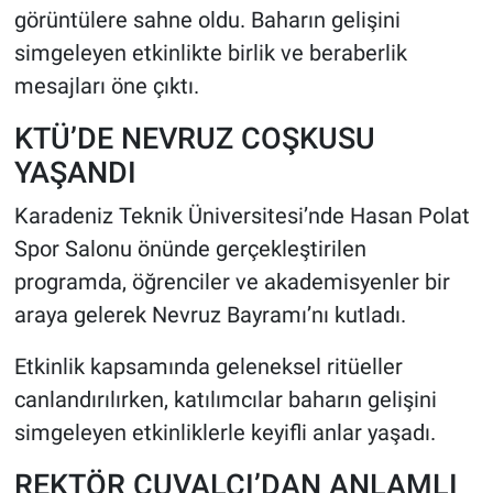
görüntülere sahne oldu. Baharın gelişini
simgeleyen etkinlikte birlik ve beraberlik
HABERDE İNSAN
mesajları öne çıktı.
POLİTİKA
KTÜ’DE NEVRUZ COŞKUSU
SPOR
YAŞANDI
Karadeniz Teknik Üniversitesi’nde Hasan Polat
MAGAZİN
Spor Salonu önünde gerçekleştirilen
Bilim, Teknoloji
programda, öğrenciler ve akademisyenler bir
araya gelerek Nevruz Bayramı’nı kutladı.
Etkinlik kapsamında geleneksel ritüeller
canlandırılırken, katılımcılar baharın gelişini
simgeleyen etkinliklerle keyifli anlar yaşadı.
REKTÖR ÇUVALCI’DAN ANLAMLI