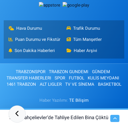
Hava Durumu
Trafik Durumu
Puan Durumu ve Fikstür
Tüm Manşetler
Son Dakika Haberleri
Haber Arşivi
TRABZONSPOR
TRABZON GUNDEMI
GÜNDEM
TRANSFER HABERLERI
SPOR
FUTBOL
KULİS MEYDANI
1461 TRABZON
ALT LIGLER
TV VE SİNEMA
BASKETBOL
Haber Yazılımı:
TE Bilişim
Bahçelievler’de Tahliye Edilen Bina Çöktü
12:47