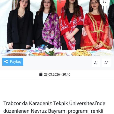
TV VE SİNEMA
BASKETBOL
SAĞLIK
GENEL
KÜLTÜR SANAT
Paylaş
-
+
A
A
ASAYİŞ
23.03.2026 - 20:40
EKONOMİ
EĞİTİM
Trabzon’da Karadeniz Teknik Üniversitesi’nde
düzenlenen Nevruz Bayramı programı, renkli
ÇEVRE