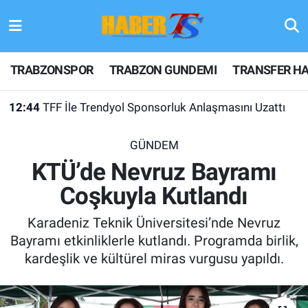
TRABZONSPOR
Hava Durumu
TRABZONSPOR
TRABZON GUNDEMI
TRANSFER HA
TRABZON GUNDEMI
Trafik Durumu
12:44
TFF İle Trendyol Sponsorluk Anlaşmasını Uzattı
GÜNDEM
Süper Lig Puan Durumu ve Fikstür
GÜNDEM
TRANSFER HABERLERI
Tüm Manşetler
KTÜ’de Nevruz Bayramı
Coşkuyla Kutlandı
KULİS MEYDANI
Son Dakika Haberleri
Karadeniz Teknik Üniversitesi’nde Nevruz
1461 TRABZON
Haber Arşivi
Bayramı etkinliklerle kutlandı. Programda birlik,
kardeşlik ve kültürel miras vurgusu yapıldı.
FUTBOL
ALT LIGLER