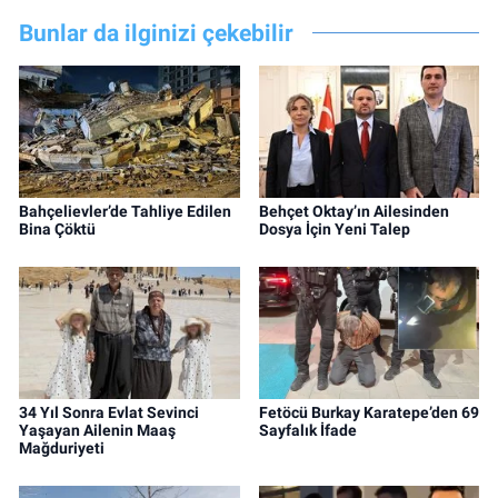
Bunlar da ilginizi çekebilir
Bahçelievler’de Tahliye Edilen
Behçet Oktay’ın Ailesinden
Bina Çöktü
Dosya İçin Yeni Talep
34 Yıl Sonra Evlat Sevinci
Fetöcü Burkay Karatepe’den 69
Yaşayan Ailenin Maaş
Sayfalık İfade
Mağduriyeti