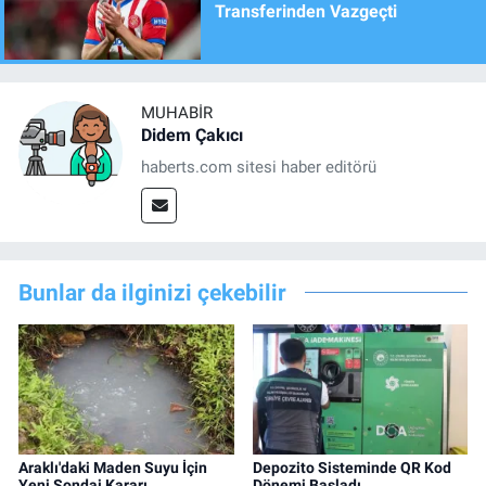
Transferinden Vazgeçti
MUHABIR
Didem Çakıcı
haberts.com sitesi haber editörü
Bunlar da ilginizi çekebilir
Araklı'daki Maden Suyu İçin
Depozito Sisteminde QR Kod
Yeni Sondaj Kararı
Dönemi Başladı