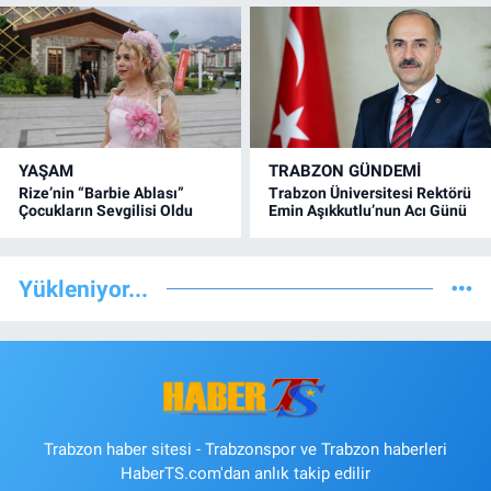
YAŞAM
TRABZON GÜNDEMİ
Rize’nin “Barbie Ablası”
Trabzon Üniversitesi Rektörü
Çocukların Sevgilisi Oldu
Emin Aşıkkutlu’nun Acı Günü
Yükleniyor...
Trabzon haber sitesi - Trabzonspor ve Trabzon haberleri
HaberTS.com'dan anlık takip edilir