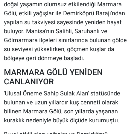
doğal yaşamın olumsuz etkilendiği Marmara
Gölü, etkili yağışlar ile Demirköprü Barajı'ndan
HABERDE İNSAN
yapılan su takviyesi sayesinde yeniden hayat
POLİTİKA
buluyor. Manisa'nın Salihli, Saruhanlı ve
Gölmarmara ilçeleri sınırlarında bulunan gölde
SPOR
su seviyesi yükselirken, göçmen kuşlar da
bölgeye geri dönmeye başladı.
MAGAZİN
MARMARA GÖLÜ YENİDEN
Bilim, Teknoloji
CANLANIYOR
'Ulusal Öneme Sahip Sulak Alan' statüsünde
bulunan ve uzun yıllardır kuş cenneti olarak
bilinen Marmara Gölü, son yıllarda yaşanan
kuraklık nedeniyle büyük ölçüde kurumuştu.