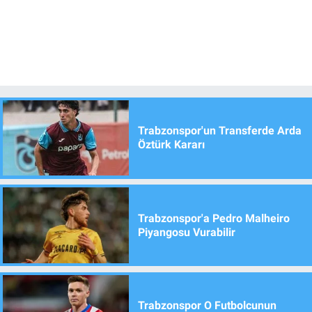
Trabzonspor'un Transferde Arda
Öztürk Kararı
Trabzonspor'a Pedro Malheiro
Piyangosu Vurabilir
Trabzonspor O Futbolcunun