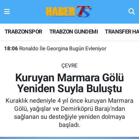
TRABZONSPOR
Hava Durumu
TRABZONSPOR
TRABZON GUNDEMI
TRANSFER HA
TRABZON GUNDEMI
Trafik Durumu
18:06
Ronaldo İle Georgina Bugün Evleniyor
GÜNDEM
Süper Lig Puan Durumu ve Fikstür
ÇEVRE
TRANSFER HABERLERI
Tüm Manşetler
Kuruyan Marmara Gölü
Yeniden Suyla Buluştu
KULİS MEYDANI
Son Dakika Haberleri
Kuraklık nedeniyle 4 yıl önce kuruyan Marmara
1461 TRABZON
Haber Arşivi
Gölü, yağışlar ve Demirköprü Barajı'ndan
sağlanan su desteğiyle yeniden dolmaya
FUTBOL
başladı.
ALT LIGLER