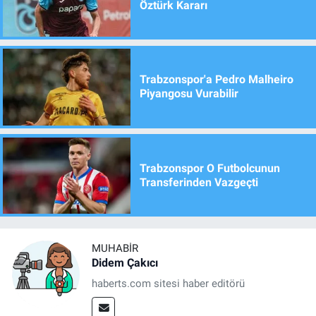
Öztürk Kararı
Trabzonspor'a Pedro Malheiro
Piyangosu Vurabilir
Trabzonspor O Futbolcunun
Transferinden Vazgeçti
MUHABIR
Didem Çakıcı
haberts.com sitesi haber editörü