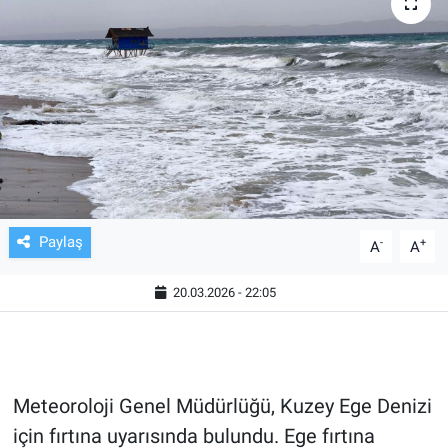
TV VE SİNEMA
BASKETBOL
SAĞLIK
GENEL
KÜLTÜR SANAT
Paylaş
-
+
A
A
ASAYİŞ
20.03.2026 - 22:05
EKONOMİ
EĞİTİM
Meteoroloji Genel Müdürlüğü, Kuzey Ege Denizi
için fırtına uyarısında bulundu. Ege fırtına
ÇEVRE