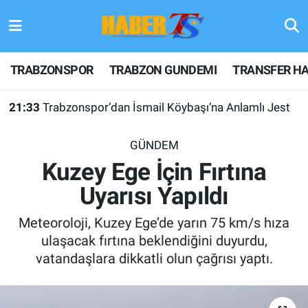
TRABZONSPOR
Hava Durumu
TRABZONSPOR
TRABZON GUNDEMI
TRANSFER HA
TRABZON GUNDEMI
Trafik Durumu
21:33
Trabzonspor’dan İsmail Köybaşı’na Anlamlı Jest
GÜNDEM
Süper Lig Puan Durumu ve Fikstür
GÜNDEM
TRANSFER HABERLERI
Tüm Manşetler
Kuzey Ege İçin Fırtına
Uyarısı Yapıldı
KULİS MEYDANI
Son Dakika Haberleri
Meteoroloji, Kuzey Ege’de yarın 75 km/s hıza
1461 TRABZON
Haber Arşivi
ulaşacak fırtına beklendiğini duyurdu,
vatandaşlara dikkatli olun çağrısı yaptı.
FUTBOL
ALT LIGLER