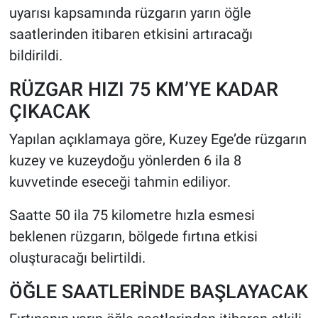
uyarısı kapsamında rüzgarın yarın öğle
saatlerinden itibaren etkisini artıracağı
HABERDE İNSAN
bildirildi.
POLİTİKA
RÜZGAR HIZI 75 KM’YE KADAR
SPOR
ÇIKACAK
Yapılan açıklamaya göre, Kuzey Ege’de rüzgarın
MAGAZİN
kuzey ve kuzeydoğu yönlerden 6 ila 8
Bilim, Teknoloji
kuvvetinde eseceği tahmin ediliyor.
Saatte 50 ila 75 kilometre hızla esmesi
beklenen rüzgarın, bölgede fırtına etkisi
oluşturacağı belirtildi.
ÖĞLE SAATLERİNDE BAŞLAYACAK