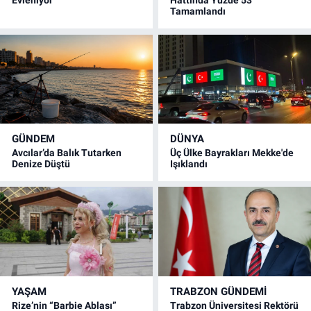
Evleniyor
Hattında Yüzde 53
Tamamlandı
GÜNDEM
DÜNYA
Avcılar’da Balık Tutarken
Üç Ülke Bayrakları Mekke'de
Denize Düştü
Işıklandı
YAŞAM
TRABZON GÜNDEMİ
Rize’nin “Barbie Ablası”
Trabzon Üniversitesi Rektörü