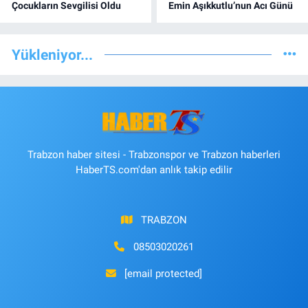
Çocukların Sevgilisi Oldu
Emin Aşıkkutlu’nun Acı Günü
Yükleniyor...
Trabzon haber sitesi - Trabzonspor ve Trabzon haberleri
HaberTS.com'dan anlık takip edilir
TRABZON
08503020261
[email protected]