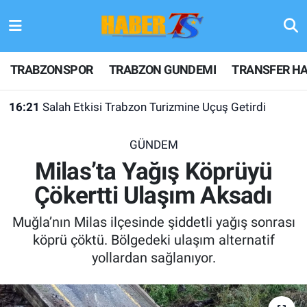
TRABZONSPOR
Hava Durumu
TRABZONSPOR
TRABZON GUNDEMI
TRANSFER HA
TRABZON GUNDEMI
Trafik Durumu
16:21
Salah Etkisi Trabzon Turizmine Uçuş Getirdi
GÜNDEM
Süper Lig Puan Durumu ve Fikstür
GÜNDEM
TRANSFER HABERLERI
Tüm Manşetler
Milas’ta Yağış Köprüyü
Çökertti Ulaşım Aksadı
KULİS MEYDANI
Son Dakika Haberleri
Muğla’nın Milas ilçesinde şiddetli yağış sonrası
1461 TRABZON
Haber Arşivi
köprü çöktü. Bölgedeki ulaşım alternatif
yollardan sağlanıyor.
FUTBOL
ALT LIGLER