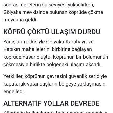
sonrası derelerin su seviyesi yükselirken,
Gölyaka mevkisinde bulunan köprüde çökme
HABERDE İNSAN
meydana geldi.
POLİTİKA
KÖPRÜ ÇÖKTÜ ULAŞIM DURDU
SPOR
Yağışların etkisiyle Gölyaka-Karahayıt ve
Kapıkırı mahallelerini birbirine bağlayan
MAGAZİN
köprüde hasar oluştu. Köprünün bir bölümünün
Bilim, Teknoloji
çökmesiyle birlikte bölgedeki ulaşım aksadı.
Yetkililer, köprünün çevresini güvenlik şeridiyle
kapatarak vatandaşların bölgeye yaklaşmasını
engelledi.
ALTERNATİF YOLLAR DEVREDE