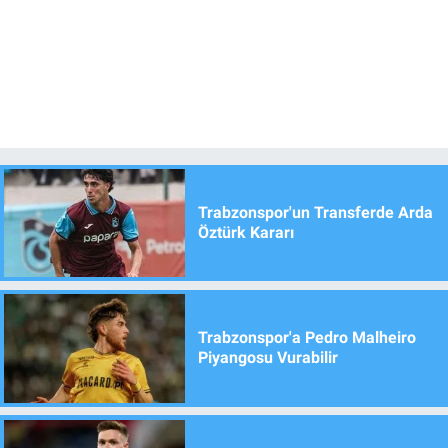
Trabzonspor'un Transferde Arda
Öztürk Kararı
Trabzonspor'a Pedro Malheiro
Piyangosu Vurabilir