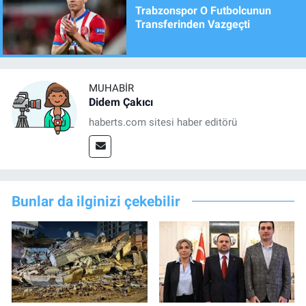
Trabzonspor O Futbolcunun
Transferinden Vazgeçti
MUHABIR
Didem Çakıcı
haberts.com sitesi haber editörü
Bunlar da ilginizi çekebilir