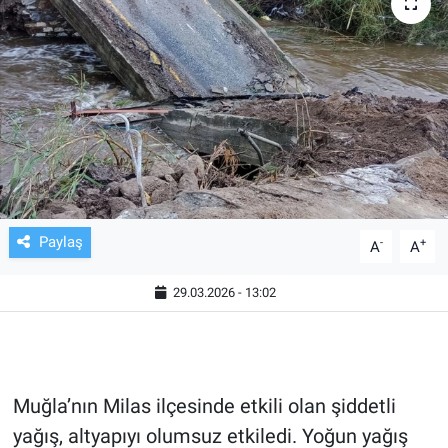
TV VE SİNEMA
BASKETBOL
SAĞLIK
GENEL
KÜLTÜR SANAT
Paylaş
-
+
A
A
ASAYİŞ
29.03.2026 - 13:02
EKONOMİ
EĞİTİM
Muğla’nın Milas ilçesinde etkili olan şiddetli
yağış, altyapıyı olumsuz etkiledi. Yoğun yağış
ÇEVRE