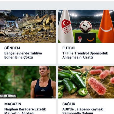
GÜNDEM
FUTBOL
Bahçelievler’de Tahliye
TFF İle Trendyol Sponsorluk
Edilen Bina Çöktü
Anlaşmasını Uzattı
MAGAZİN
SAĞLIK
Nagihan Karadere Estetik
ABD’de Jalapeno Kaynaklı
Maliyetini Açıkladı
Salmonella Salgını