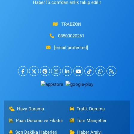
HaberTS.com'dan anlık takip edilir
TRABZON
08503020261
[email protected]
Hava Durumu
Trafik Durumu
Puan Durumu ve Fikstür
Tüm Manşetler
Son Dakika Haberleri
Haber Arşivi