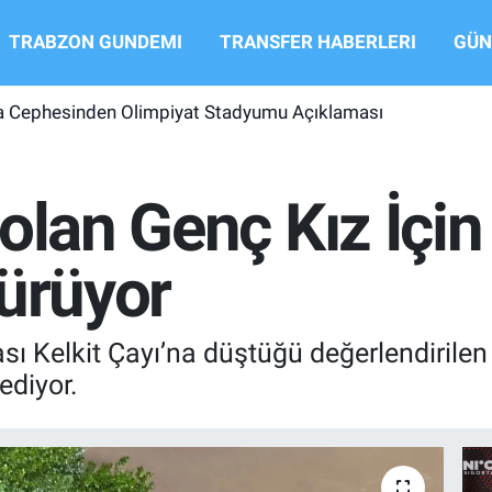
TRABZON GUNDEMI
TRANSFER HABERLERI
GÜN
 Cephesinden Olimpiyat Stadyumu Açıklaması
bolan Genç Kız İçi
Sürüyor
ası Kelkit Çayı’na düştüğü değerlendiri
ediyor.