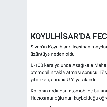
HABERDE İNSAN
POLİTİKA
KOYULHİSAR’DA FEC
SPOR
Sivas’ın Koyulhisar ilçesinde meyda
MAGAZİN
üzüntüye neden oldu.
Bilim, Teknoloji
D-100 kara yolunda Aşağıkale Mahall
otomobilin takla atması sonucu 17 
yitirirken, sürücü U.Y. yaralandı.
Kazanın ardından otomobilde bulund
Hacıosmanoğlu’nun kaybolduğu öğre