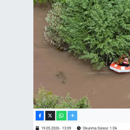
TV VE SİNEMA
BASKETBOL
SAĞLIK
GENEL
KÜLTÜR SANAT
ASAYİŞ
EKONOMİ
EĞİTİM
19.05.2026 - 13:09
Okunma Süresi: 1 Dk
ÇEVRE