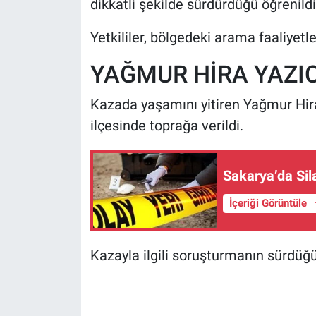
dikkatli şekilde sürdürdüğü öğrenildi
Yetkililer, bölgedeki arama faaliyetl
YAĞMUR HİRA YAZIC
Kazada yaşamını yitiren Yağmur Hira
ilçesinde toprağa verildi.
Sakarya’da Si
İçeriği Görüntüle
Kazayla ilgili soruşturmanın sürdüğü b