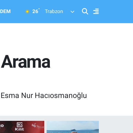
°
26
DEM
Trabzon
n Arama
len Esma Nur Hacıosmanoğlu