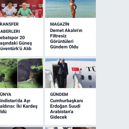
RANSFER
MAGAZİN
Demet Akalın'ın
ABERLERI
Filtresiz
ebatspor 20
Görüntüleri
aşındaki Güneş
Gündem Oldu
üventürk'ü Aldı
ÜNYA
GÜNDEM
indistan'da Ayı
Cumhurbaşkanı
aldırısı: İki Kardeş
Erdoğan Suudi
ldü
Arabistan'a
Gidecek