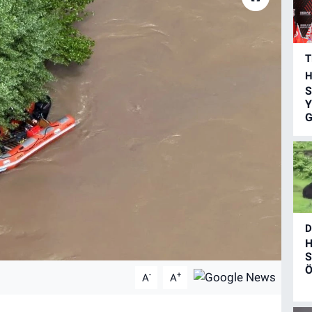
T
H
S
Y
G
D
H
S
Ö
-
+
A
A