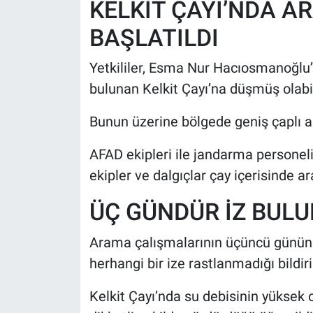
KELKİT ÇAYI’NDA A
BAŞLATILDI
Yetkililer, Esma Nur Hacıosmanoğlu
bulunan Kelkit Çayı’na düşmüş olabil
Bunun üzerine bölgede geniş çaplı a
AFAD ekipleri ile jandarma personel
ekipler ve dalgıçlar çay içerisinde a
ÜÇ GÜNDÜR İZ BUL
Arama çalışmalarının üçüncü günün
herhangi bir ize rastlanmadığı bildiril
Kelkit Çayı’nda su debisinin yüksek 