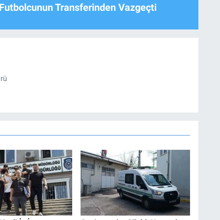
Futbolcunun Transferinden Vazgeçti
örü