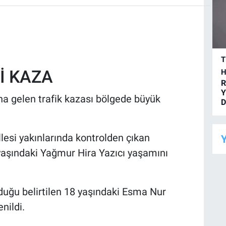
T
İ KAZA
H
R
Y
na gelen trafik kazası bölgede büyük
D
esi yakınlarında kontrolden çıkan
Y
yaşındaki Yağmur Hira Yazıcı yaşamını
uğu belirtilen 18 yaşındaki Esma Nur
nildi.