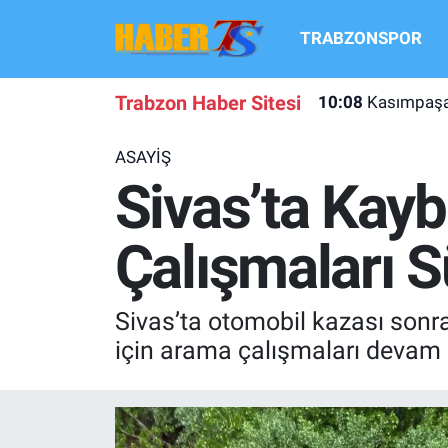
TRABZONSPOR
TRABZONSPOR
Hava Durumu
Trabzon Haber Sitesi
10:08
Kasımpaşa
TRABZON GUNDEMI
Trafik Durumu
ASAYİŞ
GÜNDEM
Süper Lig Puan Durumu ve Fikstür
Sivas’ta Kay
TRANSFER HABERLERI
Tüm Manşetler
Çalışmaları 
KULİS MEYDANI
Son Dakika Haberleri
Sivas’ta otomobil kazası sonr
1461 TRABZON
Haber Arşivi
için arama çalışmaları devam 
FUTBOL
ALT LIGLER