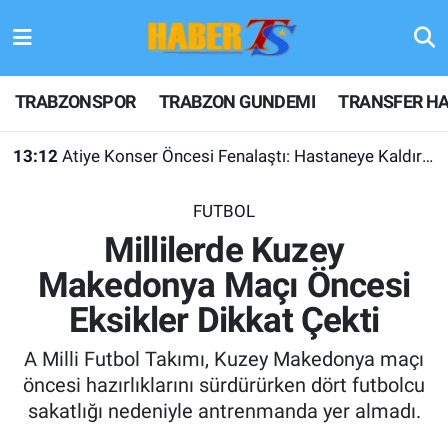
TRABZONSPOR
Hava Durumu
TRABZONSPOR
TRABZON GUNDEMI
TRANSFER HA
TRABZON GUNDEMI
Trafik Durumu
13:12
Atiye Konser Öncesi Fenalaştı: Hastaneye Kaldırıldı
GÜNDEM
Süper Lig Puan Durumu ve Fikstür
FUTBOL
TRANSFER HABERLERI
Tüm Manşetler
Millilerde Kuzey
Makedonya Maçı Öncesi
KULİS MEYDANI
Son Dakika Haberleri
Eksikler Dikkat Çekti
1461 TRABZON
Haber Arşivi
A Milli Futbol Takımı, Kuzey Makedonya maçı
FUTBOL
öncesi hazırlıklarını sürdürürken dört futbolcu
sakatlığı nedeniyle antrenmanda yer almadı.
ALT LIGLER