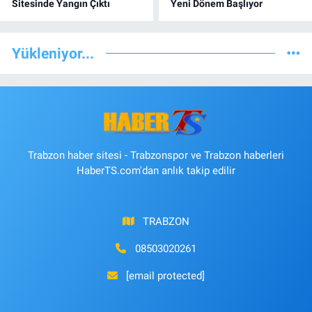
Sitesinde Yangın Çıktı
Yeni Dönem Başlıyor
Yükleniyor...
Trabzon haber sitesi - Trabzonspor ve Trabzon haberleri
HaberTS.com'dan anlık takip edilir
TRABZON
08503020261
[email protected]