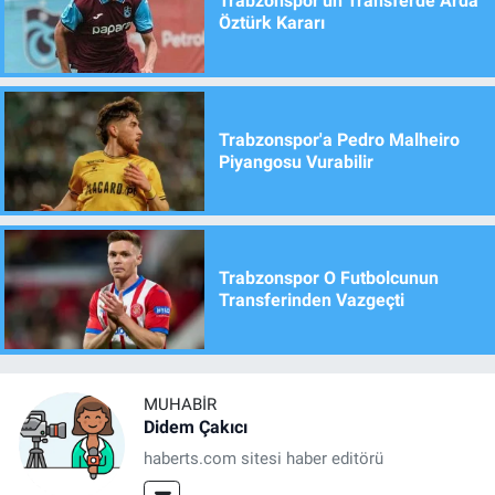
Trabzonspor'un Transferde Arda
Öztürk Kararı
Trabzonspor'a Pedro Malheiro
Piyangosu Vurabilir
Trabzonspor O Futbolcunun
Transferinden Vazgeçti
MUHABIR
Didem Çakıcı
haberts.com sitesi haber editörü