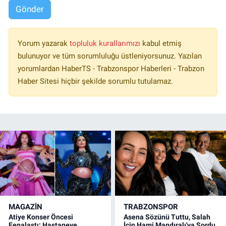
Gönder
Yorum yazarak
topluluk kurallarımızı
kabul etmiş
bulunuyor ve tüm sorumluluğu üstleniyorsunuz. Yazılan
yorumlardan HaberTS - Trabzonspor Haberleri - Trabzon
Haber Sitesi hiçbir şekilde sorumlu tutulamaz.
MAGAZİN
TRABZONSPOR
Atiye Konser Öncesi
Asena Sözünü Tuttu, Salah
Fenalaştı: Hastaneye
İçin Hami Mandıralı'ya Sordu