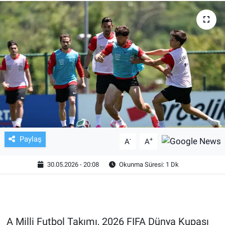
TV VE SİNEMA
BASKETBOL
SAĞLIK
GENEL
KÜLTÜR SANAT
Paylaş
-
+
A
A
ASAYİŞ
30.05.2026 - 20:08
Okunma Süresi: 1 Dk
EKONOMİ
EĞİTİM
A Milli Futbol Takımı, 2026 FIFA Dünya Kupası
ÇEVRE