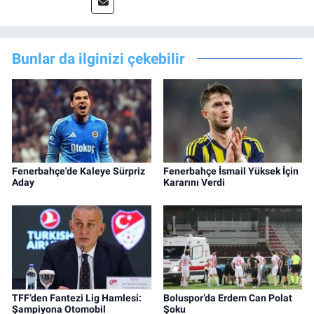
Bunlar da ilginizi çekebilir
Fenerbahçe'de Kaleye Sürpriz
Fenerbahçe İsmail Yüksek İçin
Aday
Kararını Verdi
TFF’den Fantezi Lig Hamlesi:
Boluspor’da Erdem Can Polat
Şampiyona Otomobil
Şoku