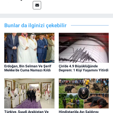
Bunlar da ilginizi çekebilir
Erdoğan, Bin Selman Ve Şerif
Çin'de 4.9 Büyüklüğünde
Mekke’de Cuma Namazı Kıldı
Deprem: 1 Kişi Yaşamını Yitirdi
Türkiye, Suudi Arabistan Ve
Hindistan’da Ayı Saldırısı