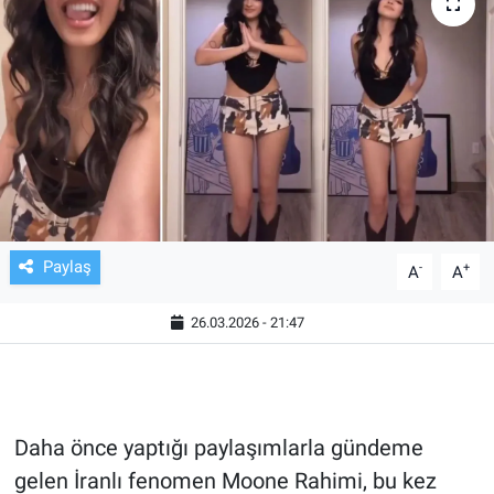
TV VE SİNEMA
BASKETBOL
SAĞLIK
GENEL
KÜLTÜR SANAT
Paylaş
-
+
A
A
ASAYİŞ
26.03.2026 - 21:47
EKONOMİ
EĞİTİM
Daha önce yaptığı paylaşımlarla gündeme
gelen İranlı fenomen Moone Rahimi, bu kez
ÇEVRE