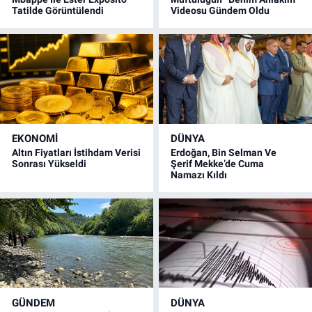
Tatilde Görüntülendi
Videosu Gündem Oldu
EKONOMİ
DÜNYA
Altın Fiyatları İstihdam Verisi
Erdoğan, Bin Selman Ve
Sonrası Yükseldi
Şerif Mekke’de Cuma
Namazı Kıldı
GÜNDEM
DÜNYA