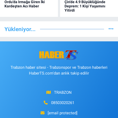
Ordu’da Irmağa Giren İki
Çin'de 4.9 Büyüklüğünde
Kardeşten Acı Haber
Deprem: 1 Kişi Yaşamını
Yitirdi
Yükleniyor...
Trabzon haber sitesi - Trabzonspor ve Trabzon haberleri
HaberTS.com'dan anlık takip edilir
TRABZON
08503020261
[email protected]