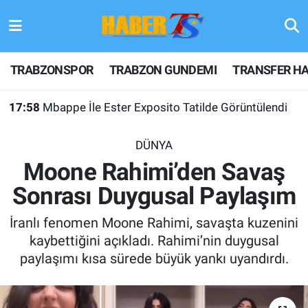
TRABZONSPOR
Hava Durumu
TRABZONSPOR
TRABZON GUNDEMI
TRANSFER HA
TRABZON GUNDEMI
Trafik Durumu
17:58
Mbappe İle Ester Exposito Tatilde Görüntülendi
GÜNDEM
Süper Lig Puan Durumu ve Fikstür
DÜNYA
TRANSFER HABERLERI
Tüm Manşetler
Moone Rahimi’den Savaş
Sonrası Duygusal Paylaşım
KULİS MEYDANI
Son Dakika Haberleri
İranlı fenomen Moone Rahimi, savaşta kuzenini
1461 TRABZON
Haber Arşivi
kaybettiğini açıkladı. Rahimi’nin duygusal
paylaşımı kısa sürede büyük yankı uyandırdı.
FUTBOL
ALT LIGLER