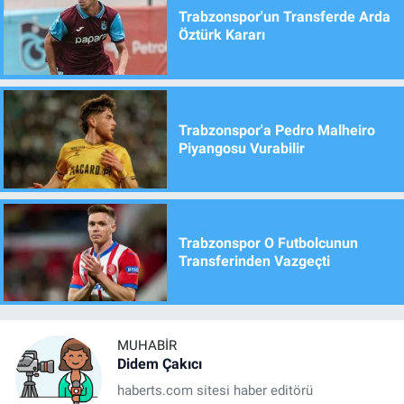
Trabzonspor'un Transferde Arda
Öztürk Kararı
Trabzonspor'a Pedro Malheiro
Piyangosu Vurabilir
Trabzonspor O Futbolcunun
Transferinden Vazgeçti
MUHABIR
Didem Çakıcı
haberts.com sitesi haber editörü