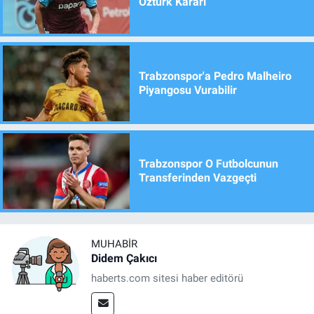
Öztürk Kararı
Trabzonspor'a Pedro Malheiro
Piyangosu Vurabilir
Trabzonspor O Futbolcunun
Transferinden Vazgeçti
MUHABIR
Didem Çakıcı
haberts.com sitesi haber editörü