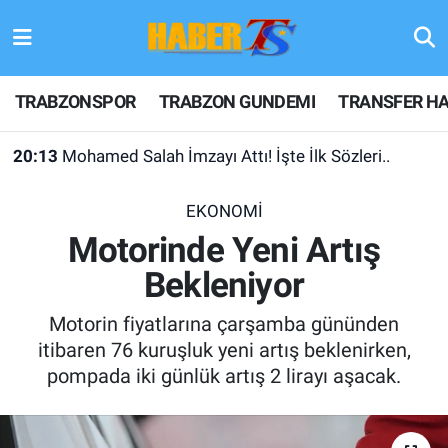
TRABZONSPOR
Hava Durumu
TRABZONSPOR
TRABZON GUNDEMI
TRANSFER HA
TRABZON GUNDEMI
Trafik Durumu
20:13
Mohamed Salah İmzayı Attı! İşte İlk Sözleri..
GÜNDEM
Süper Lig Puan Durumu ve Fikstür
EKONOMİ
TRANSFER HABERLERI
Tüm Manşetler
Motorinde Yeni Artış
Bekleniyor
KULİS MEYDANI
Son Dakika Haberleri
Motorin fiyatlarına çarşamba gününden
1461 TRABZON
Haber Arşivi
itibaren 76 kuruşluk yeni artış beklenirken,
pompada iki günlük artış 2 lirayı aşacak.
FUTBOL
ALT LIGLER