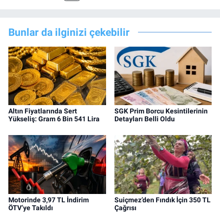
Bunlar da ilginizi çekebilir
Altın Fiyatlarında Sert
SGK Prim Borcu Kesintilerinin
Yükseliş: Gram 6 Bin 541 Lira
Detayları Belli Oldu
Motorinde 3,97 TL İndirim
Suiçmez’den Fındık İçin 350 TL
ÖTV’ye Takıldı
Çağrısı