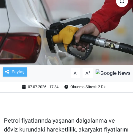
TV VE SİNEMA
BASKETBOL
SAĞLIK
GENEL
KÜLTÜR SANAT
Paylaş
-
+
A
A
ASAYİŞ
07.07.2026 - 17:34
Okunma Süresi: 2 Dk
EKONOMİ
EĞİTİM
Petrol fiyatlarında yaşanan dalgalanma ve
döviz kurundaki hareketlilik, akaryakıt fiyatlarını
ÇEVRE