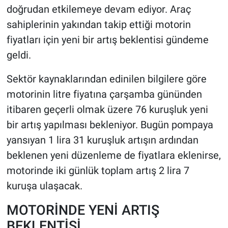
doğrudan etkilemeye devam ediyor. Araç
sahiplerinin yakından takip ettiği motorin
HABERDE İNSAN
fiyatları için yeni bir artış beklentisi gündeme
POLİTİKA
geldi.
SPOR
Sektör kaynaklarından edinilen bilgilere göre
motorinin litre fiyatına çarşamba gününden
MAGAZİN
itibaren geçerli olmak üzere 76 kuruşluk yeni
bir artış yapılması bekleniyor. Bugün pompaya
Bilim, Teknoloji
yansıyan 1 lira 31 kuruşluk artışın ardından
beklenen yeni düzenleme de fiyatlara eklenirse,
motorinde iki günlük toplam artış 2 lira 7
kuruşa ulaşacak.
MOTORİNDE YENİ ARTIŞ
BEKLENTİSİ