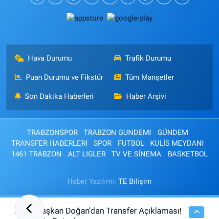
Hava Durumu
Trafik Durumu
Puan Durumu ve Fikstür
Tüm Manşetler
Son Dakika Haberleri
Haber Arşivi
TRABZONSPOR
TRABZON GUNDEMI
GÜNDEM
TRANSFER HABERLERI
SPOR
FUTBOL
KULİS MEYDANI
1461 TRABZON
ALT LIGLER
TV VE SİNEMA
BASKETBOL
Haber Yazılımı:
TE Bilişim
Başkan Doğan'dan Transfer Açıklaması!
21:02