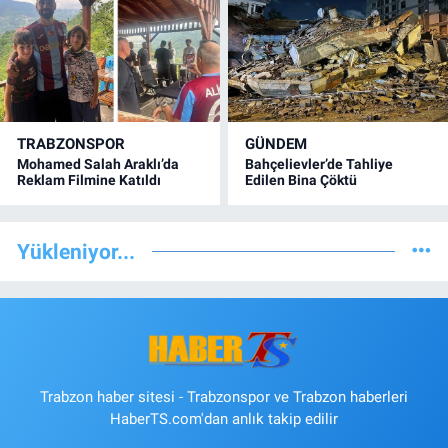
TRABZONSPOR
GÜNDEM
Mohamed Salah Araklı’da
Bahçelievler’de Tahliye
Reklam Filmine Katıldı
Edilen Bina Çöktü
Yükleniyor...
Trabzon haber sitesi - Trabzonspor ve Trabzon haberleri
HaberTS.com'dan anlık takip edilir