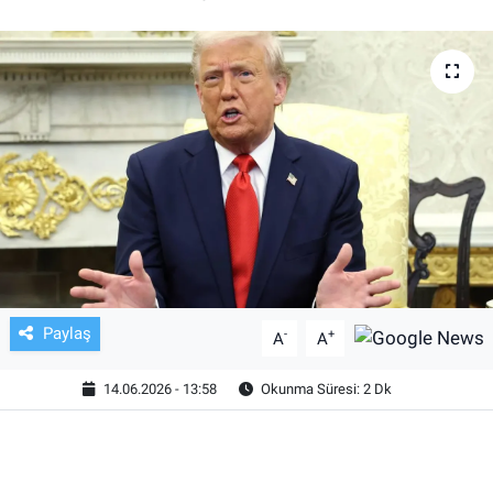
TV VE SİNEMA
BASKETBOL
SAĞLIK
GENEL
KÜLTÜR SANAT
ASAYİŞ
Paylaş
-
+
A
A
EKONOMİ
14.06.2026 - 13:58
Okunma Süresi: 2 Dk
EĞİTİM
ÇEVRE