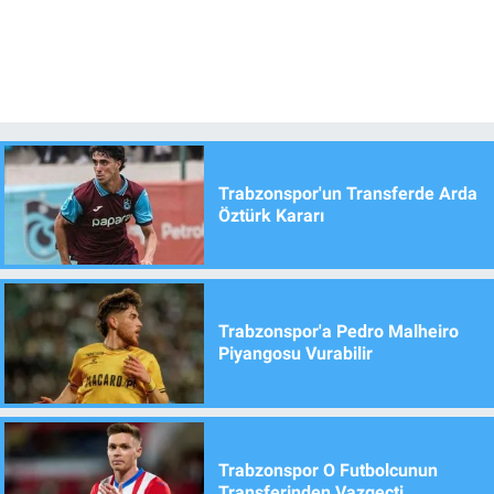
Trabzonspor'un Transferde Arda
Öztürk Kararı
Trabzonspor'a Pedro Malheiro
Piyangosu Vurabilir
Trabzonspor O Futbolcunun
Transferinden Vazgeçti