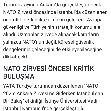
Temmuz ayında Ankara'da gerçekleştirilecek
HABERDE İNSAN
NATO Zirvesi öncesinde İstanbul'da düzenlenen
önemli bir etkinlikte ittifakın geleceği, Avrupa
POLİTİKA
güvenliği ve Türkiye'nin stratejik konumu ele
alındı. Uzmanlar, zirvede alınacak kararların
SPOR
yalnızca NATO'nun değil, küresel güvenlik
dengelerinin geleceğini de etkileyebileceğine
MAGAZİN
dikkat çekti.
Bilim, Teknoloji
NATO ZİRVESİ ÖNCESİ KRİTİK
BULUŞMA
YATA Türkiye tarafından düzenlenen "NATO
2026: Ankara Zirvesi'ne Giderken İstanbul'dan
Bir Bakış" etkinliği, İstinye Üniversitesi Vadi
İstanbul Kampüsü'nde gerçekleştirildi.