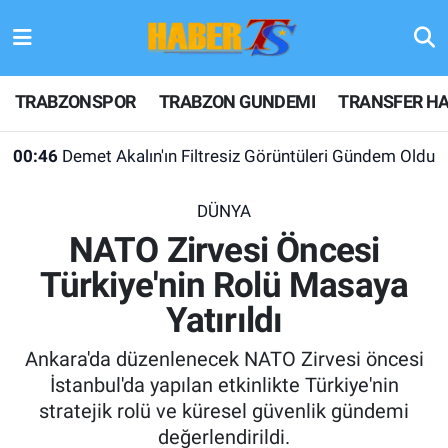
TRABZONSPOR
Hava Durumu
TRABZONSPOR
TRABZON GUNDEMI
TRANSFER HA
TRABZON GUNDEMI
Trafik Durumu
00:46
Demet Akalın'ın Filtresiz Görüntüleri Gündem Oldu
GÜNDEM
Süper Lig Puan Durumu ve Fikstür
DÜNYA
TRANSFER HABERLERI
Tüm Manşetler
NATO Zirvesi Öncesi
Türkiye'nin Rolü Masaya
KULİS MEYDANI
Son Dakika Haberleri
Yatırıldı
1461 TRABZON
Haber Arşivi
Ankara'da düzenlenecek NATO Zirvesi öncesi
FUTBOL
İstanbul'da yapılan etkinlikte Türkiye'nin
stratejik rolü ve küresel güvenlik gündemi
ALT LIGLER
değerlendirildi.