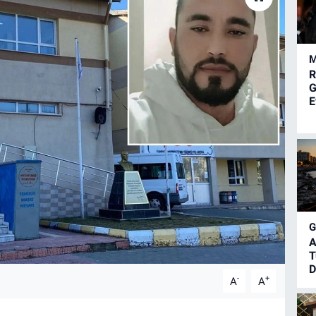
M
R
G
E
A
T
D
-
+
A
A