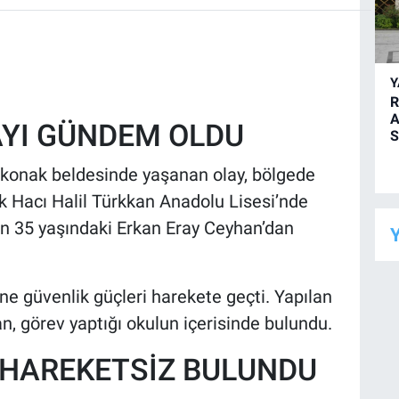
R
A
AYI GÜNDEM OLDU
S
zkonak beldesinde yaşanan olay, bölgede
 Hacı Halil Türkkan Anadolu Lisesi’nde
an 35 yaşındaki Erkan Eray Ceyhan’dan
Y
ne güvenlik güçleri harekete geçti. Yapılan
 görev yaptığı okulun içerisinde bulundu.
 HAREKETSİZ BULUNDU