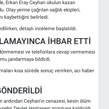
de, Erkan Eray Ceyhan okulun kazan
. Olay yerine çağrılan sağlık ekipleri,
nı kaybettiğini belirledi.
ilirken, detaylı inceleme başlatıldı.
LAMAYINCA İHBAR ETTİ
 dönmemesi ve telefonlara cevap vermemesi
umu jandarmaya bildirdi.
maları kısa sürede sonuç verirken, acı haber
GÖNDERİLDİ
in ardından Ceyhan’ın cenazesi, kesin ölüm
şehir Devlet Hastanesi morguna kaldırıldı.