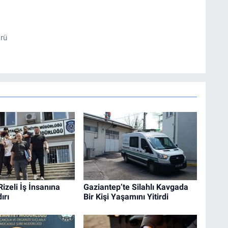
örü
Rizeli İş İnsanına
Gaziantep’te Silahlı Kavgada
ırı
Bir Kişi Yaşamını Yitirdi