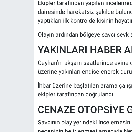
Ekipler tarafından yapılan inceleme
dairesinde hareketsiz şekilde bulundu
yaptıkları ilk kontrolde kişinin hayatı
Olayın ardından bölgeye savcı sevk ed
YAKINLARI HABER A
Ceyhan’ın akşam saatlerinde evine
üzerine yakınları endişelenerek dur
İhbar üzerine başlatılan arama çalış
ekipler tarafından doğrulandı.
CENAZE OTOPSİYE 
Savcının olay yerindeki incelemesin
nedeninin belirlenmesi amacıyla Nev