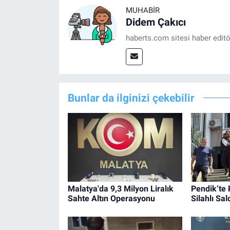
MUHABIR
Didem Çakıcı
haberts.com sitesi haber edit
Bunlar da ilginizi çekebilir
Malatya'da 9,3 Milyon Liralık
Pendik’te 
Sahte Altın Operasyonu
Silahlı Sald