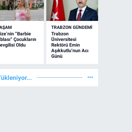
YAŞAM
TRABZON GÜNDEMİ
ize’nin “Barbie
Trabzon
blası” Çocukların
Üniversitesi
evgilisi Oldu
Rektörü Emin
Aşıkkutlu’nun Acı
Günü
ükleniyor...