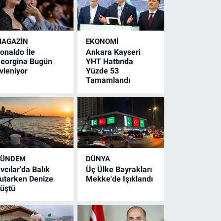
AGAZİN
EKONOMİ
onaldo İle
Ankara Kayseri
eorgina Bugün
YHT Hattında
vleniyor
Yüzde 53
Tamamlandı
GÜNDEM
DÜNYA
vcılar’da Balık
Üç Ülke Bayrakları
utarken Denize
Mekke'de Işıklandı
üştü