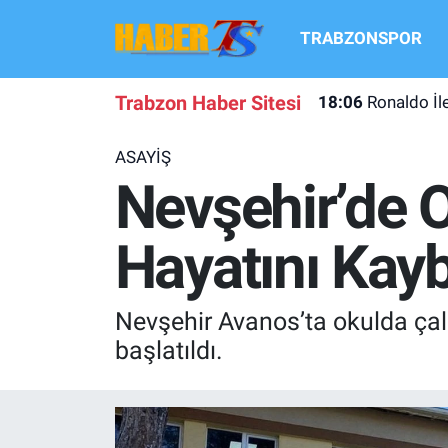
TRABZONSPOR
TRABZONSPOR
Hava Durumu
Trabzon Haber Sitesi
18:06
Ronaldo İl
TRABZON GUNDEMI
Trafik Durumu
ASAYİŞ
GÜNDEM
Süper Lig Puan Durumu ve Fikstür
Nevşehir’de 
TRANSFER HABERLERI
Tüm Manşetler
Hayatını Kayb
KULİS MEYDANI
Son Dakika Haberleri
Nevşehir Avanos’ta okulda çalı
1461 TRABZON
Haber Arşivi
başlatıldı.
FUTBOL
ALT LIGLER