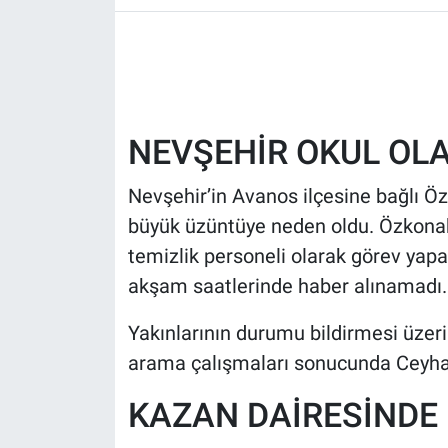
HABERDE İNSAN
POLİTİKA
NEVŞEHİR OKUL OL
SPOR
Nevşehir’in Avanos ilçesine bağlı Ö
MAGAZİN
büyük üzüntüye neden oldu. Özkonak
Bilim, Teknoloji
temizlik personeli olarak görev yap
akşam saatlerinde haber alınamadı.
Yakınlarının durumu bildirmesi üzeri
arama çalışmaları sonucunda Ceyhan,
KAZAN DAİRESİNDE