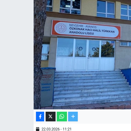
TV VE SİNEMA
BASKETBOL
SAĞLIK
GENEL
KÜLTÜR SANAT
ASAYİŞ
EKONOMİ
EĞİTİM
22.03.2026 - 11:21
ÇEVRE