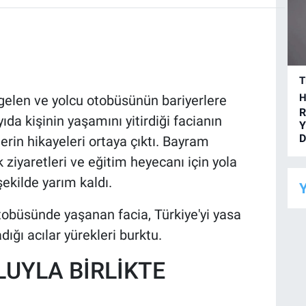
T
H
gelen ve yolcu otobüsünün bariyerlere
R
da kişinin yaşamını yitirdiği facianın
Y
D
rin hikayeleri ortaya çıktı. Bayram
k ziyaretleri ve eğitim heyecanı için yola
şekilde yarım kaldı.
Y
tobüsünde yaşanan facia, Türkiye'yi yasa
dığı acılar yürekleri burktu.
LUYLA BİRLİKTE