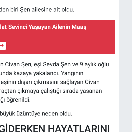
en biri Şen ailesine ait oldu.
vlat Sevinci Yaşayan Ailenin Maaş
den Civan Şen, eşi Sevda Şen ve 9 aylık oğlu
lunda kazaya yakalandı. Yangının
eşinin dışarı çıkmasını sağlayan Civan
araçtan çıkmaya çalıştığı sırada yaşanan
ı öğrenildi.
 büyük üzüntüye neden oldu.
GİDERKEN HAYATLARINI