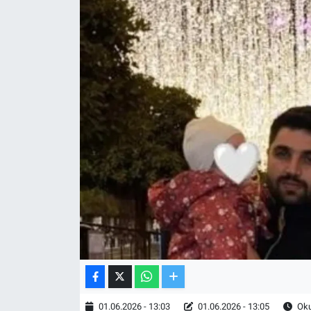
TV VE SİNEMA
BASKETBOL
SAĞLIK
GENEL
KÜLTÜR SANAT
ASAYİŞ
EKONOMİ
EĞİTİM
01.06.2026 - 13:03
01.06.2026 - 13:05
Oku
ÇEVRE