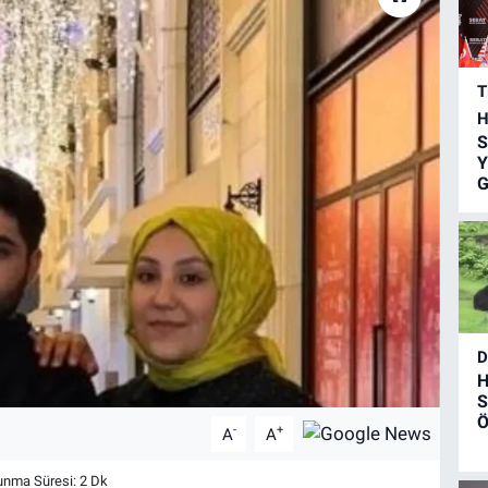
T
H
S
Y
G
D
H
S
Ö
-
+
A
A
nma Süresi: 2 Dk