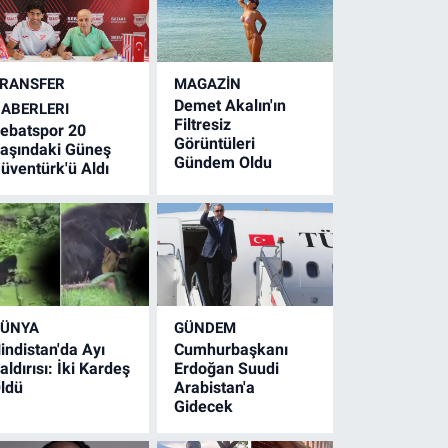
RANSFER
MAGAZİN
Demet Akalın'ın
ABERLERI
Filtresiz
ebatspor 20
Görüntüleri
aşındaki Güneş
Gündem Oldu
üventürk'ü Aldı
ÜNYA
GÜNDEM
indistan'da Ayı
Cumhurbaşkanı
aldırısı: İki Kardeş
Erdoğan Suudi
ldü
Arabistan'a
Gidecek