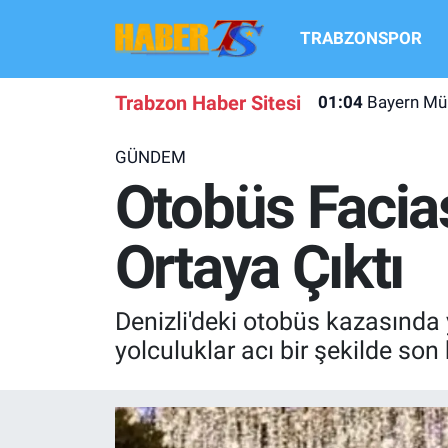
TRABZONSPOR
TRABZONSPOR
Hava Durumu
Trabzon Haber Sitesi
01:04
Bayern Mün
TRABZON GUNDEMI
Trafik Durumu
GÜNDEM
GÜNDEM
Süper Lig Puan Durumu ve Fikstür
Otobüs Facia
TRANSFER HABERLERI
Tüm Manşetler
Ortaya Çıktı
KULİS MEYDANI
Son Dakika Haberleri
Denizli'deki otobüs kazasında 
1461 TRABZON
Haber Arşivi
yolculuklar acı bir şekilde son
FUTBOL
ALT LIGLER