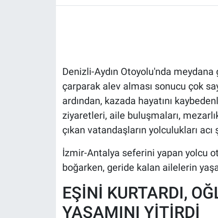
HABERDE İNSAN
POLİTİKA
Denizli-Aydın Otoyolu'nda meydana 
SPOR
çarparak alev alması sonucu çok sayı
MAGAZİN
ardından, kazada hayatını kaybedenle
ziyaretleri, aile buluşmaları, mezarlı
Bilim, Teknoloji
çıkan vatandaşların yolculukları acı 
İzmir-Antalya seferini yapan yolcu o
boğarken, geride kalan ailelerin yaşa
EŞİNİ KURTARDI, OĞ
YAŞAMINI YİTİRDİ