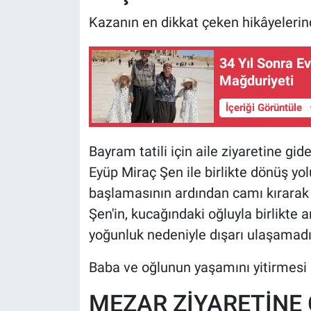
Kazanın en dikkat çeken hikâyelerind
34 Yıl Sonra E
Mağduriyeti
İçeriği Görüntüle
Bayram tatili için aile ziyaretine gi
Eyüp Miraç Şen ile birlikte dönüş yo
başlamasının ardından camı kırarak 
Şen'in, kucağındaki oğluyla birlikte 
yoğunluk nedeniyle dışarı ulaşamadığ
Baba ve oğlunun yaşamını yitirmesi
MEZAR ZİYARETİNE 