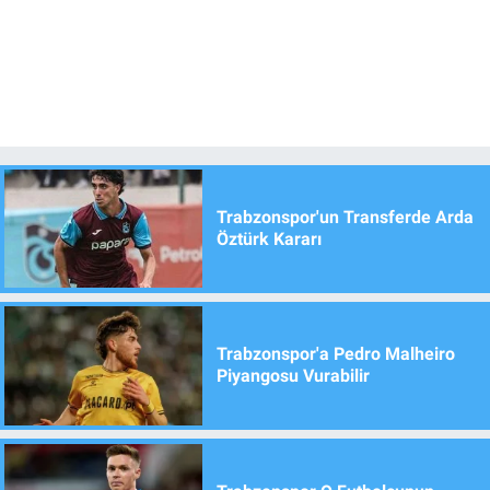
Trabzonspor'un Transferde Arda
Öztürk Kararı
Trabzonspor'a Pedro Malheiro
Piyangosu Vurabilir