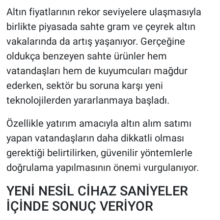
Altın fiyatlarının rekor seviyelere ulaşmasıyla
HABERDE İNSAN
birlikte piyasada sahte gram ve çeyrek altın
vakalarında da artış yaşanıyor. Gerçeğine
POLİTİKA
oldukça benzeyen sahte ürünler hem
vatandaşları hem de kuyumcuları mağdur
SPOR
ederken, sektör bu soruna karşı yeni
MAGAZİN
teknolojilerden yararlanmaya başladı.
Özellikle yatırım amacıyla altın alım satımı
Bilim, Teknoloji
yapan vatandaşların daha dikkatli olması
gerektiği belirtilirken, güvenilir yöntemlerle
doğrulama yapılmasının önemi vurgulanıyor.
YENİ NESİL CİHAZ SANİYELER
İÇİNDE SONUÇ VERİYOR