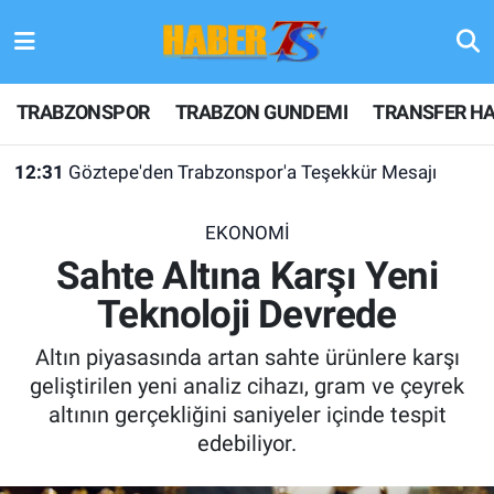
TRABZONSPOR
Hava Durumu
TRABZONSPOR
TRABZON GUNDEMI
TRANSFER HA
TRABZON GUNDEMI
Trafik Durumu
12:31
Göztepe'den Trabzonspor'a Teşekkür Mesajı
GÜNDEM
Süper Lig Puan Durumu ve Fikstür
EKONOMİ
TRANSFER HABERLERI
Tüm Manşetler
Sahte Altına Karşı Yeni
Teknoloji Devrede
KULİS MEYDANI
Son Dakika Haberleri
Altın piyasasında artan sahte ürünlere karşı
1461 TRABZON
Haber Arşivi
geliştirilen yeni analiz cihazı, gram ve çeyrek
altının gerçekliğini saniyeler içinde tespit
FUTBOL
edebiliyor.
ALT LIGLER