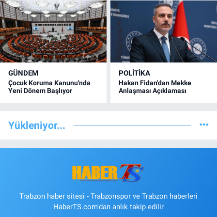
GÜNDEM
POLİTİKA
Çocuk Koruma Kanunu'nda
Hakan Fidan'dan Mekke
Yeni Dönem Başlıyor
Anlaşması Açıklaması
Yükleniyor...
Trabzon haber sitesi - Trabzonspor ve Trabzon haberleri
HaberTS.com'dan anlık takip edilir