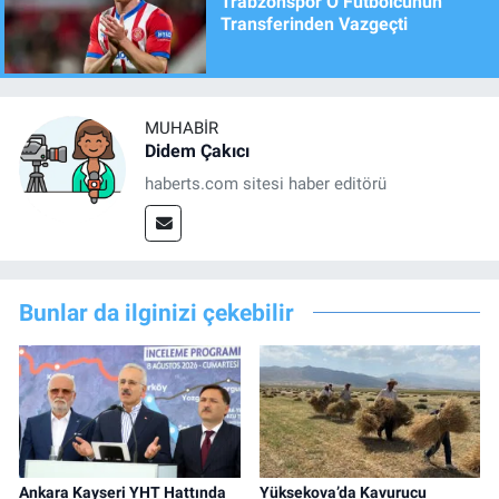
Trabzonspor O Futbolcunun
Transferinden Vazgeçti
MUHABIR
Didem Çakıcı
haberts.com sitesi haber editörü
Bunlar da ilginizi çekebilir
Ankara Kayseri YHT Hattında
Yüksekova’da Kavurucu