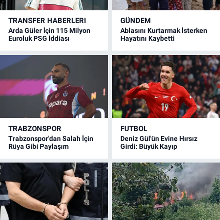
TRANSFER HABERLERI
GÜNDEM
Arda Güler İçin 115 Milyon
Ablasını Kurtarmak İsterken
Euroluk PSG İddiası
Hayatını Kaybetti
TRABZONSPOR
FUTBOL
Trabzonspor'dan Salah İçin
Deniz Gül'ün Evine Hırsız
Rüya Gibi Paylaşım
Girdi: Büyük Kayıp