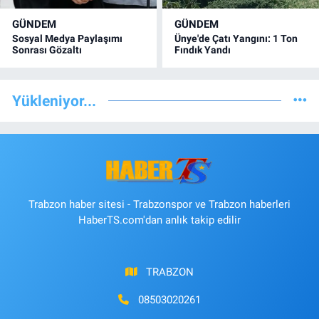
GÜNDEM
GÜNDEM
Sosyal Medya Paylaşımı
Ünye'de Çatı Yangını: 1 Ton
Sonrası Gözaltı
Fındık Yandı
Yükleniyor...
Trabzon haber sitesi - Trabzonspor ve Trabzon haberleri
HaberTS.com'dan anlık takip edilir
TRABZON
08503020261