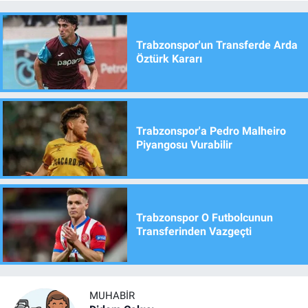
Trabzonspor'un Transferde Arda
Öztürk Kararı
Trabzonspor'a Pedro Malheiro
Piyangosu Vurabilir
Trabzonspor O Futbolcunun
Transferinden Vazgeçti
MUHABIR