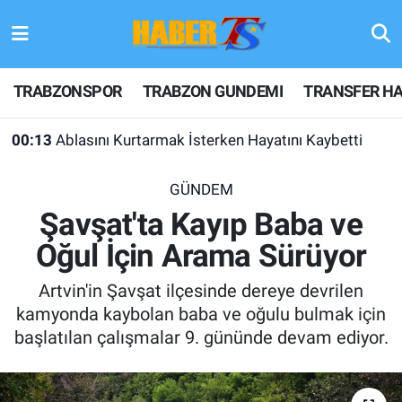
TRABZONSPOR
Hava Durumu
TRABZONSPOR
TRABZON GUNDEMI
TRANSFER HA
TRABZON GUNDEMI
Trafik Durumu
00:13
Ablasını Kurtarmak İsterken Hayatını Kaybetti
GÜNDEM
Süper Lig Puan Durumu ve Fikstür
GÜNDEM
TRANSFER HABERLERI
Tüm Manşetler
Şavşat'ta Kayıp Baba ve
Oğul İçin Arama Sürüyor
KULİS MEYDANI
Son Dakika Haberleri
Artvin'in Şavşat ilçesinde dereye devrilen
1461 TRABZON
Haber Arşivi
kamyonda kaybolan baba ve oğulu bulmak için
başlatılan çalışmalar 9. gününde devam ediyor.
FUTBOL
ALT LIGLER