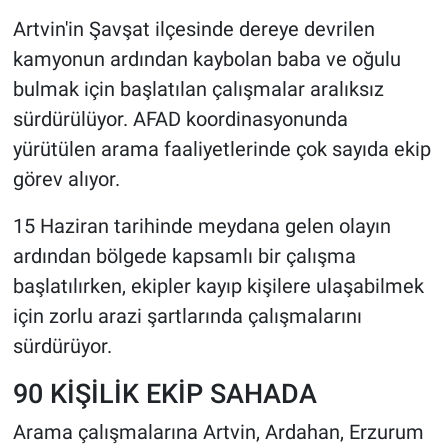
Artvin'in Şavşat ilçesinde dereye devrilen
HABERDE İNSAN
kamyonun ardından kaybolan baba ve oğulu
bulmak için başlatılan çalışmalar aralıksız
POLİTİKA
sürdürülüyor. AFAD koordinasyonunda
yürütülen arama faaliyetlerinde çok sayıda ekip
SPOR
görev alıyor.
MAGAZİN
15 Haziran tarihinde meydana gelen olayın
Bilim, Teknoloji
ardından bölgede kapsamlı bir çalışma
başlatılırken, ekipler kayıp kişilere ulaşabilmek
için zorlu arazi şartlarında çalışmalarını
sürdürüyor.
90 KİŞİLİK EKİP SAHADA
Arama çalışmalarına Artvin, Ardahan, Erzurum