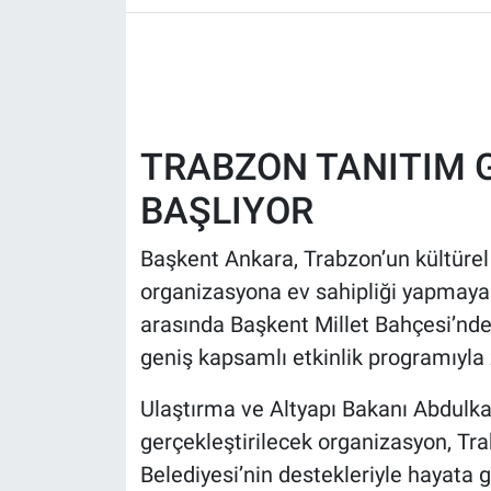
HABERDE İNSAN
POLİTİKA
TRABZON TANITIM 
SPOR
BAŞLIYOR
MAGAZİN
Başkent Ankara, Trabzon’un kültürel 
Bilim, Teknoloji
organizasyona ev sahipliği yapmaya 
arasında Başkent Millet Bahçesi’nd
geniş kapsamlı etkinlik programıyla z
Ulaştırma ve Altyapı Bakanı Abdulka
gerçekleştirilecek organizasyon, Tra
Belediyesi’nin destekleriyle hayata g