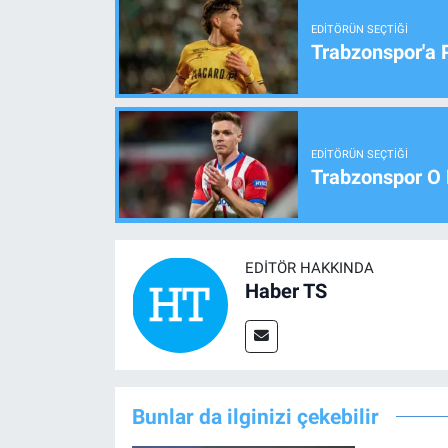
EDITÖRÜN SEÇTIĞI
Trabzonspor'a 
EDITÖRÜN SEÇTIĞI
Trabzonspor O 
EDITÖR HAKKINDA
Haber TS
Bunlar da ilginizi çekebilir