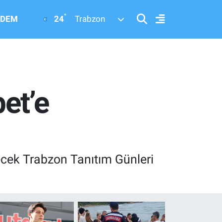
°
24
DEM
Trabzon
et’e
cek Trabzon Tanıtım Günleri