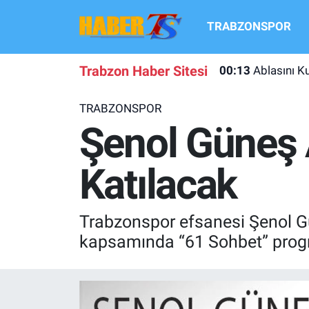
TRABZONSPOR
TRABZONSPOR
Hava Durumu
Trabzon Haber Sitesi
00:13
Ablasını K
TRABZON GUNDEMI
Trafik Durumu
TRABZONSPOR
GÜNDEM
Süper Lig Puan Durumu ve Fikstür
Şenol Güneş 
TRANSFER HABERLERI
Tüm Manşetler
Katılacak
KULİS MEYDANI
Son Dakika Haberleri
Trabzonspor efsanesi Şenol G
1461 TRABZON
Haber Arşivi
kapsamında “61 Sohbet” prog
FUTBOL
ALT LIGLER