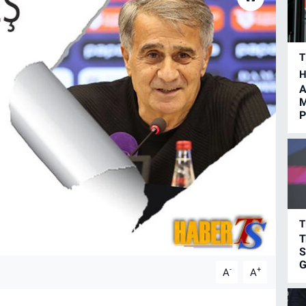
T
H
A
M
P
T
T
S
G
-
+
A
A