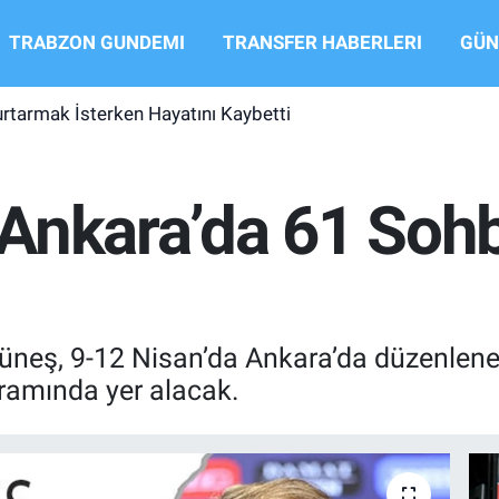
TRABZON GUNDEMI
TRANSFER HABERLERI
GÜN
urtarmak İsterken Hayatını Kaybetti
Ankara’da 61 Sohb
üneş, 9-12 Nisan’da Ankara’da düzenlene
ramında yer alacak.