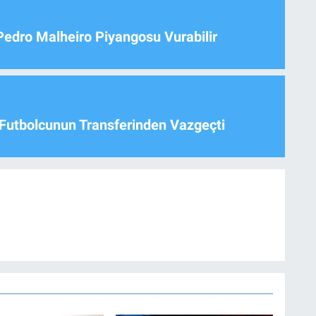
Pedro Malheiro Piyangosu Vurabilir
Futbolcunun Transferinden Vazgeçti