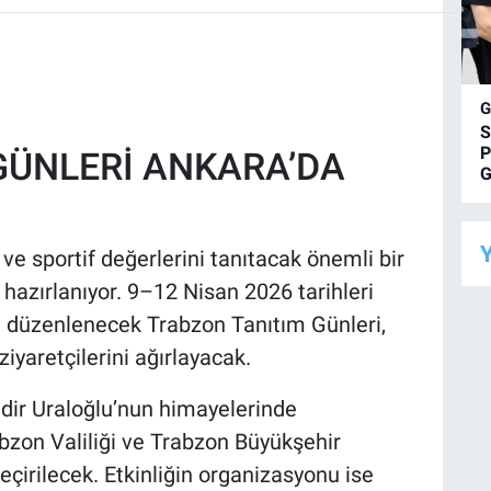
S
P
GÜNLERİ ANKARA’DA
G
Y
ve sportif değerlerini tanıtacak önemli bir
hazırlanıyor. 9–12 Nisan 2026 tarihleri
e düzenlenecek Trabzon Tanıtım Günleri,
iyaretçilerini ağırlayacak.
dir Uraloğlu’nun himayelerinde
bzon Valiliği ve Trabzon Büyükşehir
eçirilecek. Etkinliğin organizasyonu ise