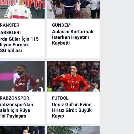
RANSFER
GÜNDEM
Ablasını Kurtarmak
ABERLERI
İsterken Hayatını
rda Güler İçin 115
Kaybetti
ilyon Euroluk
SG İddiası
RABZONSPOR
FUTBOL
rabzonspor'dan
Deniz Gül'ün Evine
alah İçin Rüya
Hırsız Girdi: Büyük
ibi Paylaşım
Kayıp