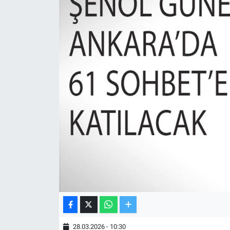
TV VE SİNEMA
BASKETBOL
SAĞLIK
GENEL
KÜLTÜR SANAT
ASAYİŞ
EKONOMİ
EĞİTİM
28.03.2026 - 10:30
ÇEVRE