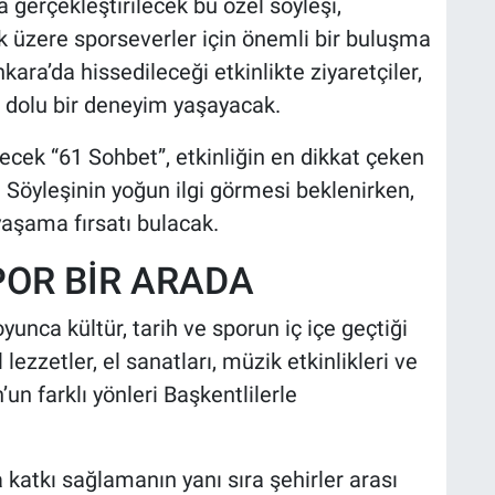
gerçekleştirilecek bu özel söyleşi,
k üzere sporseverler için önemli bir buluşma
ara’da hissedileceği etkinlikte ziyaretçiler,
e dolu bir deneyim yaşayacak.
ecek “61 Sohbet”, etkinliğin en dikkat çeken
r. Söyleşinin yoğun ilgi görmesi beklenirken,
yaşama fırsatı bulacak.
POR BİR ARADA
unca kültür, tarih ve sporun iç içe geçtiği
ezzetler, el sanatları, müzik etkinlikleri ve
n’un farklı yönleri Başkentlilerle
katkı sağlamanın yanı sıra şehirler arası