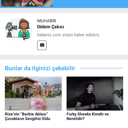
MUHABIR
Didem Çakıcı
haberts.com sitesi haber editörü
Bunlar da ilginizi çekebilir
Rize’nin “Barbie Ablası”
Furky Sheeks Kimdir ve
Çocukların Sevgilisi Oldu
Nerelidir?