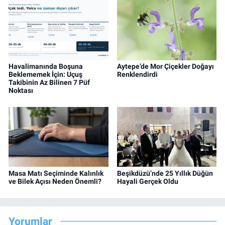
Havalimanında Boşuna
Aytepe’de Mor Çiçekler Doğayı
Beklememek İçin: Uçuş
Renklendirdi
Takibinin Az Bilinen 7 Püf
Noktası
Masa Matı Seçiminde Kalınlık
Beşikdüzü’nde 25 Yıllık Düğün
ve Bilek Açısı Neden Önemli?
Hayali Gerçek Oldu
Yorumlar