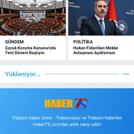
GÜNDEM
POLİTİKA
Çocuk Koruma Kanunu'nda
Hakan Fidan'dan Mekke
Yeni Dönem Başlıyor
Anlaşması Açıklaması
Yükleniyor...
Trabzon haber sitesi - Trabzonspor ve Trabzon haberleri
HaberTS.com'dan anlık takip edilir