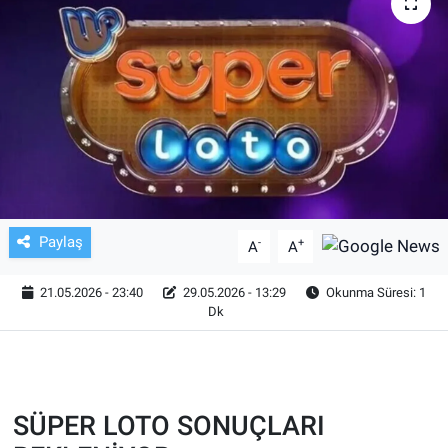
TV VE SİNEMA
BASKETBOL
SAĞLIK
GENEL
KÜLTÜR SANAT
Paylaş
-
+
A
A
ASAYİŞ
21.05.2026 - 23:40
29.05.2026 - 13:29
Okunma Süresi: 1
Dk
EKONOMİ
EĞİTİM
SÜPER LOTO SONUÇLARI
ÇEVRE