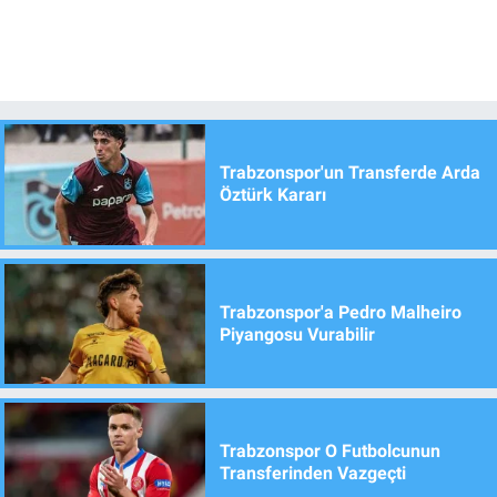
Trabzonspor'un Transferde Arda
Öztürk Kararı
Trabzonspor'a Pedro Malheiro
Piyangosu Vurabilir
Trabzonspor O Futbolcunun
Transferinden Vazgeçti