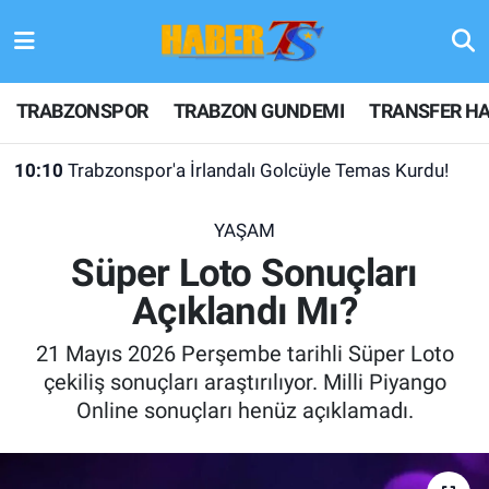
TRABZONSPOR
Hava Durumu
TRABZONSPOR
TRABZON GUNDEMI
TRANSFER HA
TRABZON GUNDEMI
Trafik Durumu
10:10
Trabzonspor'a İrlandalı Golcüyle Temas Kurdu!
GÜNDEM
Süper Lig Puan Durumu ve Fikstür
YAŞAM
TRANSFER HABERLERI
Tüm Manşetler
Süper Loto Sonuçları
Açıklandı Mı?
KULİS MEYDANI
Son Dakika Haberleri
21 Mayıs 2026 Perşembe tarihli Süper Loto
1461 TRABZON
Haber Arşivi
çekiliş sonuçları araştırılıyor. Milli Piyango
Online sonuçları henüz açıklamadı.
FUTBOL
ALT LIGLER