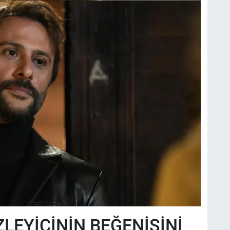
LEYİCİNİN BEĞENİSİNİ