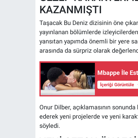
KAZANMIŞTI
Taşacak Bu Deniz dizisinin öne çıkan
yayınlanan bölümlerde izleyicilerde
yansıtan yapımda önemli bir yere sahip
arasında da sürpriz olarak değerlendi
Mbappe İle Est
İçeriği Görüntüle
Onur Dilber, açıklamasının sonunda k
ederek yeni projelerde ve yeni kara
söyledi.