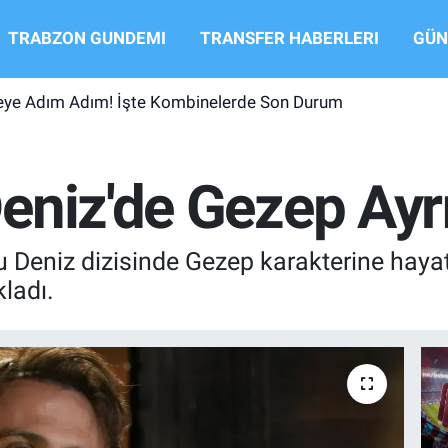
TRABZON GUNDEMI
TRANSFER HABERLERI
GÜN
şeye Adım Adım! İşte Kombinelerde Son Durum
niz'de Gezep Ayrıl
Deniz dizisinde Gezep karakterine hayat 
ladı.