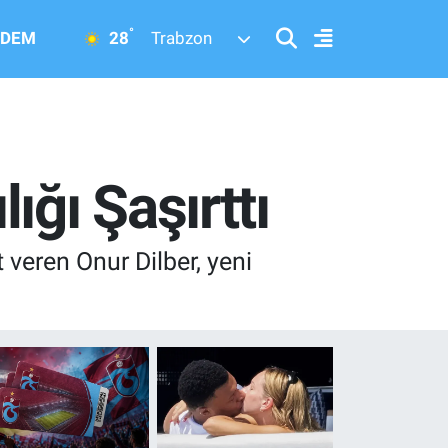
°
28
DEM
Trabzon
ığı Şaşırttı
veren Onur Dilber, yeni