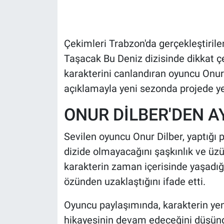
HABERDE İNSAN
Çekimleri Trabzon'da gerçekleştirilen
POLİTİKA
Taşacak Bu Deniz dizisinde dikkat çe
karakterini canlandıran oyuncu Onur
SPOR
açıklamayla yeni sezonda projede y
MAGAZİN
ONUR DİLBER'DEN A
Bilim, Teknoloji
Sevilen oyuncu Onur Dilber, yaptığı
dizide olmayacağını şaşkınlık ve üzü
karakterin zaman içerisinde yaşadığ
özünden uzaklaştığını ifade etti.
Oyuncu paylaşımında, karakterin ye
hikayesinin devam edeceğini düşün