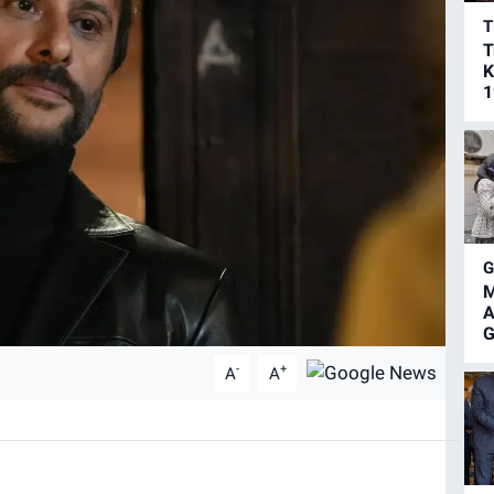
T
T
K
1
M
A
G
-
+
A
A