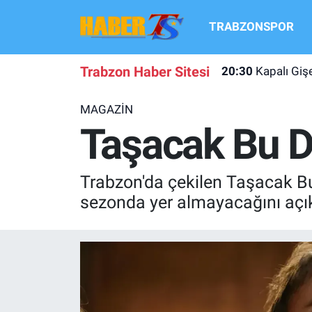
TRABZONSPOR
TRABZONSPOR
Hava Durumu
Trabzon Haber Sitesi
20:30
Kapalı Gi
TRABZON GUNDEMI
Trafik Durumu
MAGAZİN
GÜNDEM
Süper Lig Puan Durumu ve Fikstür
Taşacak Bu De
TRANSFER HABERLERI
Tüm Manşetler
Trabzon'da çekilen Taşacak Bu 
KULİS MEYDANI
Son Dakika Haberleri
sezonda yer almayacağını açık
1461 TRABZON
Haber Arşivi
FUTBOL
ALT LIGLER