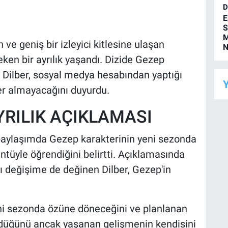
D
E
S
M
 ve geniş bir izleyici kitlesine ulaşan
N
ken bir ayrılık yaşandı. Dizide Gezep
 Dilber, sosyal medya hesabından yaptığı
Y
er almayacağını duyurdu.
YRILIK AÇIKLAMASI
 paylaşımda Gezep karakterinin yeni sezonda
ntüyle öğrendiğini belirtti. Açıklamasında
ı değişime de değinen Dilber, Gezep'in
ni sezonda özüne döneceğini ve planlanan
düğünü ancak yaşanan gelişmenin kendisini