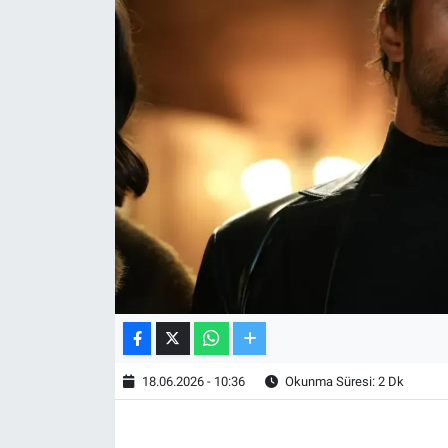
TV VE SİNEMA
BASKETBOL
SAĞLIK
GENEL
KÜLTÜR SANAT
ASAYİŞ
EKONOMİ
18.06.2026 - 10:36
Okunma Süresi: 2 Dk
EĞİTİM
ÇEVRE