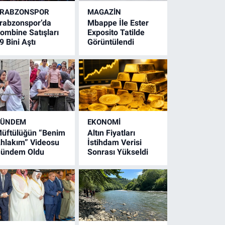
RABZONSPOR
MAGAZİN
rabzonspor’da
Mbappe İle Ester
ombine Satışları
Exposito Tatilde
9 Bini Aştı
Görüntülendi
GÜNDEM
EKONOMİ
üftülüğün “Benim
Altın Fiyatları
hlakım” Videosu
İstihdam Verisi
ündem Oldu
Sonrası Yükseldi