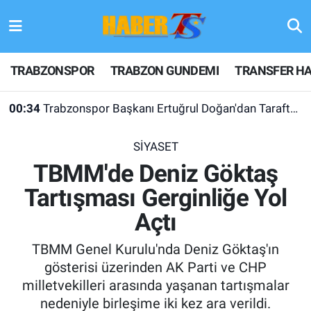
TRABZONSPOR
Hava Durumu
TRABZONSPOR
TRABZON GUNDEMI
TRANSFER HA
TRABZON GUNDEMI
Trafik Durumu
00:34
Trabzonspor Başkanı Ertuğrul Doğan'dan Taraftarlara Teşekkür
GÜNDEM
Süper Lig Puan Durumu ve Fikstür
SİYASET
TRANSFER HABERLERI
Tüm Manşetler
TBMM'de Deniz Göktaş
Tartışması Gerginliğe Yol
KULİS MEYDANI
Son Dakika Haberleri
Açtı
1461 TRABZON
Haber Arşivi
TBMM Genel Kurulu'nda Deniz Göktaş'ın
FUTBOL
gösterisi üzerinden AK Parti ve CHP
milletvekilleri arasında yaşanan tartışmalar
ALT LIGLER
nedeniyle birleşime iki kez ara verildi.