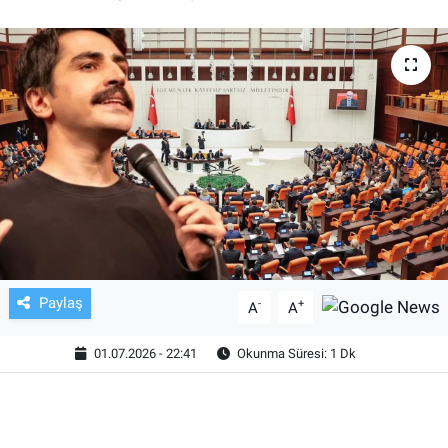
TV VE SİNEMA
BASKETBOL
SAĞLIK
GENEL
KÜLTÜR SANAT
ASAYİŞ
Paylaş
-
+
A
A
EKONOMİ
01.07.2026 - 22:41
Okunma Süresi: 1 Dk
EĞİTİM
ÇEVRE