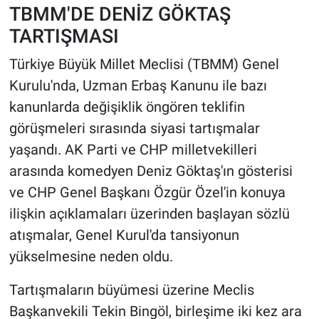
TBMM'DE DENİZ GÖKTAŞ
TARTIŞMASI
HABERDE İNSAN
Türkiye Büyük Millet Meclisi (TBMM) Genel
POLİTİKA
Kurulu'nda, Uzman Erbaş Kanunu ile bazı
kanunlarda değişiklik öngören teklifin
SPOR
görüşmeleri sırasında siyasi tartışmalar
MAGAZİN
yaşandı. AK Parti ve CHP milletvekilleri
arasında komedyen Deniz Göktaş'ın gösterisi
Bilim, Teknoloji
ve CHP Genel Başkanı Özgür Özel'in konuya
ilişkin açıklamaları üzerinden başlayan sözlü
atışmalar, Genel Kurul'da tansiyonun
yükselmesine neden oldu.
Tartışmaların büyümesi üzerine Meclis
Başkanvekili Tekin Bingöl, birleşime iki kez ara