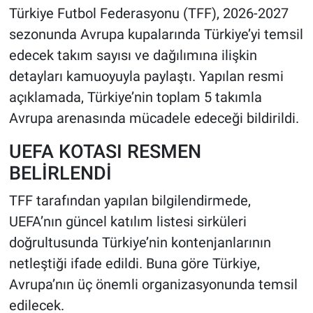
Türkiye Futbol Federasyonu (TFF), 2026-2027
HABERDE İNSAN
sezonunda Avrupa kupalarında Türkiye’yi temsil
edecek takım sayısı ve dağılımına ilişkin
POLİTİKA
detayları kamuoyuyla paylaştı. Yapılan resmi
açıklamada, Türkiye’nin toplam 5 takımla
SPOR
Avrupa arenasında mücadele edeceği bildirildi.
MAGAZİN
UEFA KOTASI RESMEN
BELİRLENDİ
Bilim, Teknoloji
TFF tarafından yapılan bilgilendirmede,
UEFA’nın güncel katılım listesi sirküleri
doğrultusunda Türkiye’nin kontenjanlarının
netleştiği ifade edildi. Buna göre Türkiye,
Avrupa’nın üç önemli organizasyonunda temsil
edilecek.