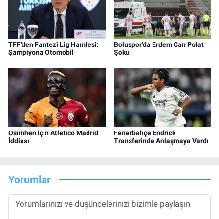
TFF’den Fantezi Lig Hamlesi:
Boluspor’da Erdem Can Polat
Şampiyona Otomobil
Şoku
Osimhen İçin Atletico Madrid
Fenerbahçe Endrick
İddiası
Transferinde Anlaşmaya Vardı
Yorumlar