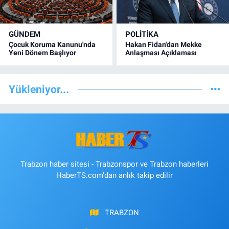
GÜNDEM
POLİTİKA
Çocuk Koruma Kanunu'nda
Hakan Fidan'dan Mekke
Yeni Dönem Başlıyor
Anlaşması Açıklaması
Yükleniyor...
Trabzon haber sitesi - Trabzonspor ve Trabzon haberleri
HaberTS.com'dan anlık takip edilir
TRABZON