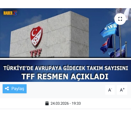
TV VE SİNEMA
BASKETBOL
SAĞLIK
GENEL
KÜLTÜR SANAT
ASAYİŞ
Paylaş
-
+
A
A
EKONOMİ
24.03.2026 - 19:33
EĞİTİM
ÇEVRE