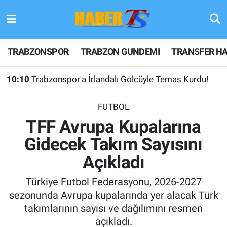
TRABZONSPOR
Hava Durumu
TRABZONSPOR
TRABZON GUNDEMI
TRANSFER HA
TRABZON GUNDEMI
Trafik Durumu
10:10
Trabzonspor'a İrlandalı Golcüyle Temas Kurdu!
GÜNDEM
Süper Lig Puan Durumu ve Fikstür
FUTBOL
TRANSFER HABERLERI
Tüm Manşetler
TFF Avrupa Kupalarına
Gidecek Takım Sayısını
KULİS MEYDANI
Son Dakika Haberleri
Açıkladı
1461 TRABZON
Haber Arşivi
Türkiye Futbol Federasyonu, 2026-2027
FUTBOL
sezonunda Avrupa kupalarında yer alacak Türk
takımlarının sayısı ve dağılımını resmen
ALT LIGLER
açıkladı.