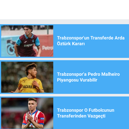
Trabzonspor'un Transferde Arda
Öztürk Kararı
Trabzonspor'a Pedro Malheiro
Piyangosu Vurabilir
Trabzonspor O Futbolcunun
Transferinden Vazgeçti