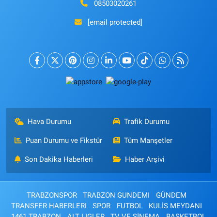
08503020261
[email protected]
Hava Durumu
Trafik Durumu
Puan Durumu ve Fikstür
Tüm Manşetler
Son Dakika Haberleri
Haber Arşivi
TRABZONSPOR
TRABZON GUNDEMI
GÜNDEM
TRANSFER HABERLERI
SPOR
FUTBOL
KULİS MEYDANI
1461 TRABZON
ALT LIGLER
TV VE SİNEMA
BASKETBOL