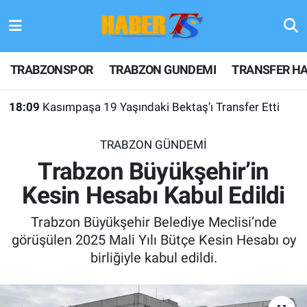
TRABZONSPOR
Hava Durumu
TRABZONSPOR
TRABZON GUNDEMI
TRANSFER HA
TRABZON GUNDEMI
Trafik Durumu
18:09
Kasımpaşa 19 Yaşındaki Bektaş’ı Transfer Etti
GÜNDEM
Süper Lig Puan Durumu ve Fikstür
TRABZON GÜNDEMİ
TRANSFER HABERLERI
Tüm Manşetler
Trabzon Büyükşehir’in
Kesin Hesabı Kabul Edildi
KULİS MEYDANI
Son Dakika Haberleri
Trabzon Büyükşehir Belediye Meclisi’nde
1461 TRABZON
Haber Arşivi
görüşülen 2025 Mali Yılı Bütçe Kesin Hesabı oy
birliğiyle kabul edildi.
FUTBOL
ALT LIGLER