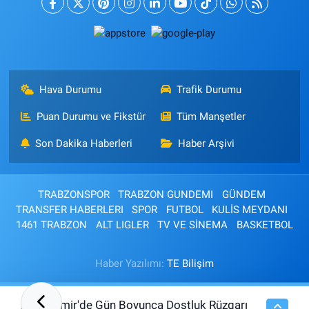
Hava Durumu
Trafik Durumu
Puan Durumu ve Fikstür
Tüm Manşetler
Son Dakika Haberleri
Haber Arşivi
TRABZONSPOR
TRABZON GUNDEMI
GÜNDEM
TRANSFER HABERLERI
SPOR
FUTBOL
KULİS MEYDANI
1461 TRABZON
ALT LIGLER
TV VE SİNEMA
BASKETBOL
Haber Yazılımı:
TE Bilişim
İzmir'de Gün Boyunca Dostluk Rüzgarı
20:05