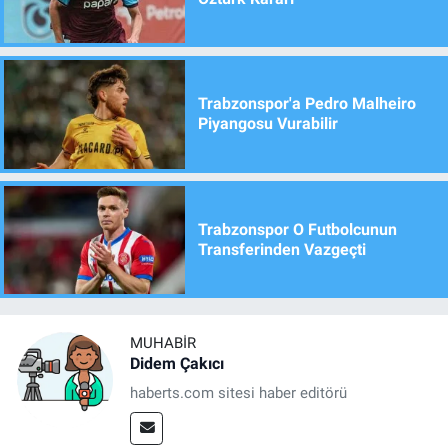
Trabzonspor'a Pedro Malheiro
Piyangosu Vurabilir
Trabzonspor O Futbolcunun
Transferinden Vazgeçti
MUHABIR
Didem Çakıcı
haberts.com sitesi haber editörü