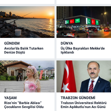
GÜNDEM
DÜNYA
Avcılar’da Balık Tutarken
Üç Ülke Bayrakları Mekke'de
Denize Düştü
Işıklandı
YAŞAM
TRABZON GÜNDEMİ
Rize’nin “Barbie Ablası”
Trabzon Üniversitesi Rektörü
Çocukların Sevgilisi Oldu
Emin Aşıkkutlu’nun Acı Günü