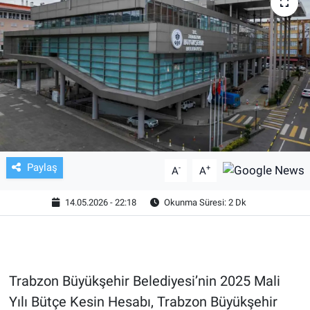
TV VE SİNEMA
BASKETBOL
SAĞLIK
GENEL
KÜLTÜR SANAT
Paylaş
-
+
A
A
ASAYİŞ
14.05.2026 - 22:18
Okunma Süresi: 2 Dk
EKONOMİ
EĞİTİM
Trabzon Büyükşehir Belediyesi’nin 2025 Mali
Yılı Bütçe Kesin Hesabı, Trabzon Büyükşehir
ÇEVRE