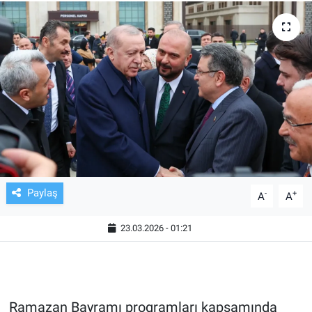
TV VE SİNEMA
BASKETBOL
SAĞLIK
GENEL
KÜLTÜR SANAT
Paylaş
-
+
A
A
ASAYİŞ
23.03.2026 - 01:21
EKONOMİ
EĞİTİM
Ramazan Bayramı programları kapsamında
ÇEVRE