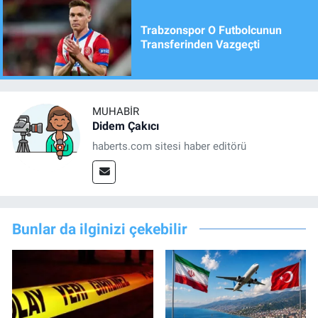
Trabzonspor O Futbolcunun
Transferinden Vazgeçti
MUHABIR
Didem Çakıcı
haberts.com sitesi haber editörü
Bunlar da ilginizi çekebilir