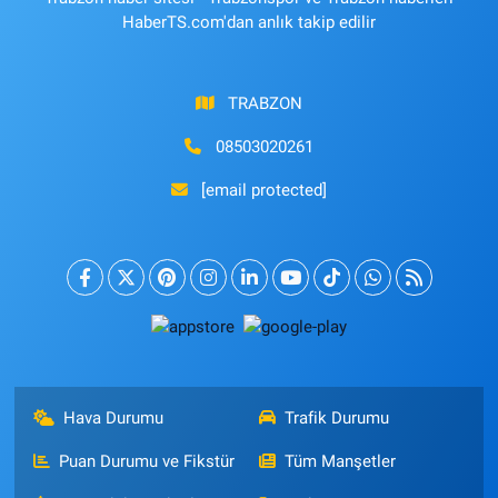
HaberTS.com'dan anlık takip edilir
TRABZON
08503020261
[email protected]
Hava Durumu
Trafik Durumu
Puan Durumu ve Fikstür
Tüm Manşetler