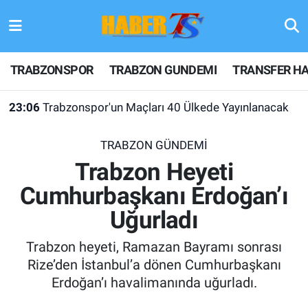
TRABZONSPOR
Hava Durumu
TRABZONSPOR
TRABZON GUNDEMI
TRANSFER HA
TRABZON GUNDEMI
Trafik Durumu
23:06
Trabzonspor'un Maçları 40 Ülkede Yayınlanacak
GÜNDEM
Süper Lig Puan Durumu ve Fikstür
TRABZON GÜNDEMİ
TRANSFER HABERLERI
Tüm Manşetler
Trabzon Heyeti
Cumhurbaşkanı Erdoğan’ı
KULİS MEYDANI
Son Dakika Haberleri
Uğurladı
1461 TRABZON
Haber Arşivi
Trabzon heyeti, Ramazan Bayramı sonrası
FUTBOL
Rize’den İstanbul’a dönen Cumhurbaşkanı
Erdoğan’ı havalimanında uğurladı.
ALT LIGLER