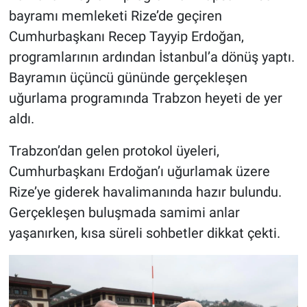
bayramı memleketi Rize’de geçiren
HABERDE İNSAN
Cumhurbaşkanı Recep Tayyip Erdoğan,
programlarının ardından İstanbul’a dönüş yaptı.
POLİTİKA
Bayramın üçüncü gününde gerçekleşen
uğurlama programında Trabzon heyeti de yer
SPOR
aldı.
MAGAZİN
Trabzon’dan gelen protokol üyeleri,
Cumhurbaşkanı Erdoğan’ı uğurlamak üzere
Bilim, Teknoloji
Rize’ye giderek havalimanında hazır bulundu.
Gerçekleşen buluşmada samimi anlar
yaşanırken, kısa süreli sohbetler dikkat çekti.