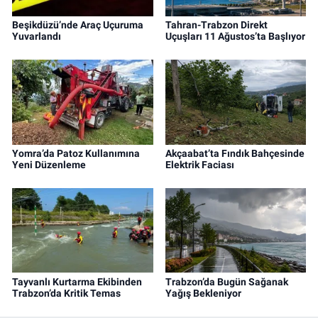
Beşikdüzü’nde Araç Uçuruma
Tahran-Trabzon Direkt
Yuvarlandı
Uçuşları 11 Ağustos’ta Başlıyor
Yomra’da Patoz Kullanımına
Akçaabat’ta Fındık Bahçesinde
Yeni Düzenleme
Elektrik Faciası
Tayvanlı Kurtarma Ekibinden
Trabzon’da Bugün Sağanak
Trabzon’da Kritik Temas
Yağış Bekleniyor