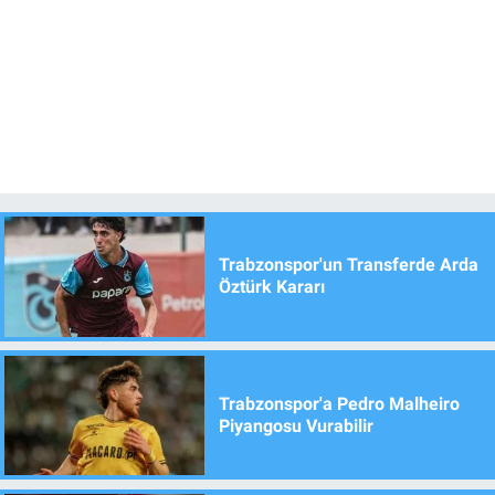
Trabzonspor'un Transferde Arda
Öztürk Kararı
Trabzonspor'a Pedro Malheiro
Piyangosu Vurabilir