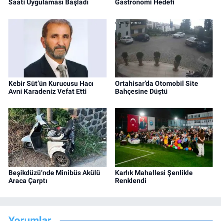
Saati Uygulaması Başladı
Gastronomi Hedefi
Kebir Süt’ün Kurucusu Hacı
Ortahisar’da Otomobil Site
Avni Karadeniz Vefat Etti
Bahçesine Düştü
Beşikdüzü’nde Minibüs Akülü
Karlık Mahallesi Şenlikle
Araca Çarptı
Renklendi
Yorumlar