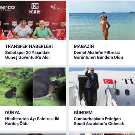
TRANSFER HABERLERI
MAGAZİN
Sebatspor 20 Yaşındaki
Demet Akalın'ın Filtresiz
Güneş Güventürk'ü Aldı
Görüntüleri Gündem Oldu
DÜNYA
GÜNDEM
Hindistan'da Ayı Saldırısı: İki
Cumhurbaşkanı Erdoğan
Kardeş Öldü
Suudi Arabistan'a Gidecek