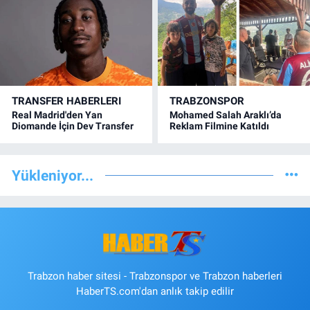
TRANSFER HABERLERI
TRABZONSPOR
Real Madrid'den Yan
Mohamed Salah Araklı’da
Diomande İçin Dev Transfer
Reklam Filmine Katıldı
Yükleniyor...
Trabzon haber sitesi - Trabzonspor ve Trabzon haberleri
HaberTS.com'dan anlık takip edilir