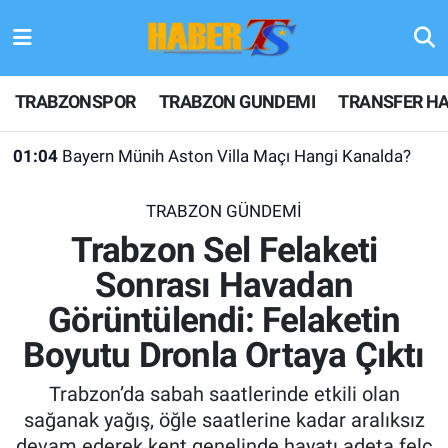
TRABZONSPOR
Hava Durumu
TRABZONSPOR
TRABZON GUNDEMI
TRANSFER HA
TRABZON GUNDEMI
Trafik Durumu
01:04
Bayern Münih Aston Villa Maçı Hangi Kanalda?
GÜNDEM
Süper Lig Puan Durumu ve Fikstür
TRABZON GÜNDEMİ
TRANSFER HABERLERI
Tüm Manşetler
Trabzon Sel Felaketi
Sonrası Havadan
KULİS MEYDANI
Son Dakika Haberleri
Görüntülendi: Felaketin
1461 TRABZON
Haber Arşivi
Boyutu Dronla Ortaya Çıktı
FUTBOL
Trabzon’da sabah saatlerinde etkili olan
sağanak yağış, öğle saatlerine kadar aralıksız
ALT LIGLER
devam ederek kent genelinde hayatı adeta felç