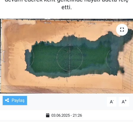
etti.
TV VE SİNEMA
BASKETBOL
SAĞLIK
GENEL
KÜLTÜR SANAT
ASAYİŞ
Paylaş
-
+
EKONOMİ
A
A
03.06.2025 - 21:26
EĞİTİM
ÇEVRE