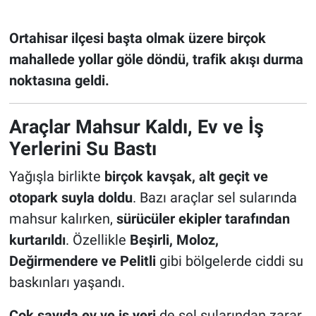
HABERDE İNSAN
Ortahisar ilçesi başta olmak üzere birçok
mahallede yollar göle döndü, trafik akışı durma
POLİTİKA
noktasına geldi.
SPOR
Araçlar Mahsur Kaldı, Ev ve İş
MAGAZİN
Yerlerini Su Bastı
Yağışla birlikte
birçok kavşak, alt geçit ve
Bilim, Teknoloji
otopark suyla doldu
. Bazı araçlar sel sularında
mahsur kalırken,
sürücüler ekipler tarafından
kurtarıldı
. Özellikle
Beşirli, Moloz,
Değirmendere ve Pelitli
gibi bölgelerde ciddi su
baskınları yaşandı.
Çok sayıda ev ve iş yeri
de sel sularından zarar