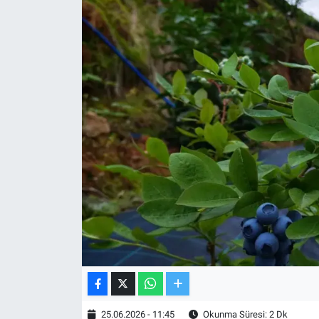
TV VE SİNEMA
BASKETBOL
SAĞLIK
GENEL
KÜLTÜR SANAT
ASAYİŞ
EKONOMİ
EĞİTİM
25.06.2026 - 11:45
Okunma Süresi: 2 Dk
ÇEVRE