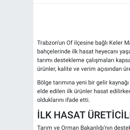
HABERDE İNSAN
POLİTİKA
Trabzon'un Of ilçesine bağlı Keler 
SPOR
bahçelerinde ilk hasat heyecanı yaş
MAGAZİN
tarımı destekleme çalışmaları kapsa
ürünler, kalite ve verim açısından ür
Bilim, Teknoloji
Bölge tarımına yeni bir gelir kayn
elde edilen ilk ürünler hasat edilirken
olduklarını ifade etti.
İLK HASAT ÜRETİCİ
Tarım ve Orman Bakanlığı'nın destek