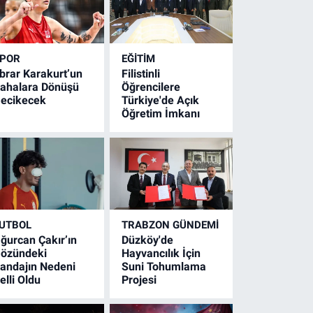
POR
EĞİTİM
brar Karakurt’un
Filistinli
ahalara Dönüşü
Öğrencilere
ecikecek
Türkiye'de Açık
Öğretim İmkanı
UTBOL
TRABZON GÜNDEMİ
ğurcan Çakır’ın
Düzköy'de
özündeki
Hayvancılık İçin
andajın Nedeni
Suni Tohumlama
elli Oldu
Projesi