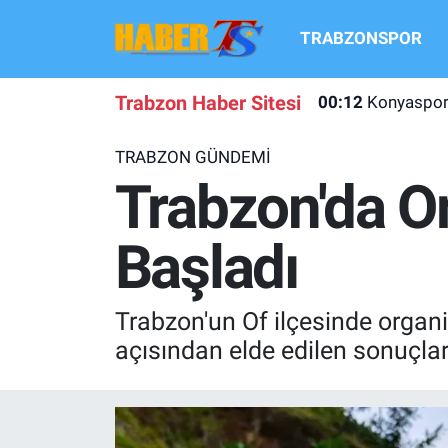
TRABZONSPOR
TRABZONSPOR
Hava Durumu
Trabzon Haber Sitesi
00:12
Konyaspor 
TRABZON GUNDEMI
Trafik Durumu
TRABZON GÜNDEMİ
GÜNDEM
Süper Lig Puan Durumu ve Fikstür
Trabzon'da O
TRANSFER HABERLERI
Tüm Manşetler
Başladı
KULİS MEYDANI
Son Dakika Haberleri
Trabzon'un Of ilçesinde organik
1461 TRABZON
Haber Arşivi
açısından elde edilen sonuçl
FUTBOL
ALT LIGLER