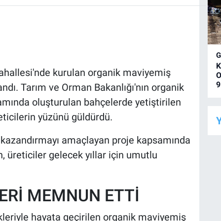
K
Mahallesi'nde kurulan organik maviyemiş
O
9
andı. Tarım ve Orman Bakanlığı'nın organik
mında oluşturulan bahçelerde yetiştirilen
eticilerin yüzünü güldürdü.
Y
ağı kazandırmayı amaçlayan proje kapsamında
, üreticiler gelecek yıllar için umutlu
LERİ MEMNUN ETTİ
leriyle hayata geçirilen organik maviyemiş