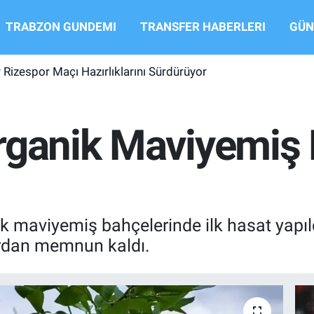
TRABZON GUNDEMI
TRANSFER HABERLERI
GÜN
Rizespor Maçı Hazırlıklarını Sürdürüyor
rganik Maviyemiş
 maviyemiş bahçelerinde ilk hasat yapıldı.
ardan memnun kaldı.