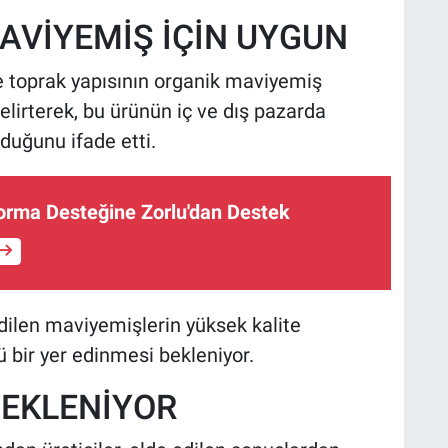
AVİYEMİŞ İÇİN UYGUN
 ve toprak yapısının organik maviyemiş
 belirterek, bu ürünün iç ve dış pazarda
lduğunu ifade etti.
orma Desteğine Zorlu'dan Destek
dilen maviyemişlerin yüksek kalite
 bir yer edinmesi bekleniyor.
BEKLENİYOR