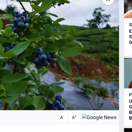
S
E
S
G
F
U
G
B
-
+
A
A
B