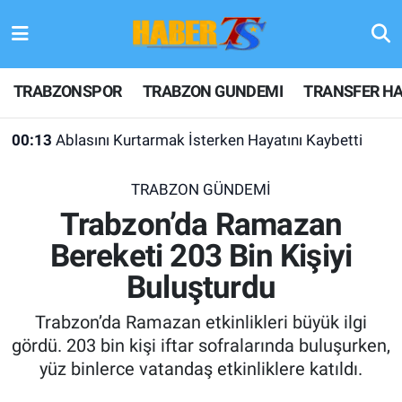
TRABZONSPOR
Hava Durumu
TRABZONSPOR
TRABZON GUNDEMI
TRANSFER HA
TRABZON GUNDEMI
Trafik Durumu
00:13
Ablasını Kurtarmak İsterken Hayatını Kaybetti
GÜNDEM
Süper Lig Puan Durumu ve Fikstür
TRABZON GÜNDEMİ
TRANSFER HABERLERI
Tüm Manşetler
Trabzon’da Ramazan
Bereketi 203 Bin Kişiyi
KULİS MEYDANI
Son Dakika Haberleri
Buluşturdu
1461 TRABZON
Haber Arşivi
Trabzon’da Ramazan etkinlikleri büyük ilgi
FUTBOL
gördü. 203 bin kişi iftar sofralarında buluşurken,
yüz binlerce vatandaş etkinliklere katıldı.
ALT LIGLER