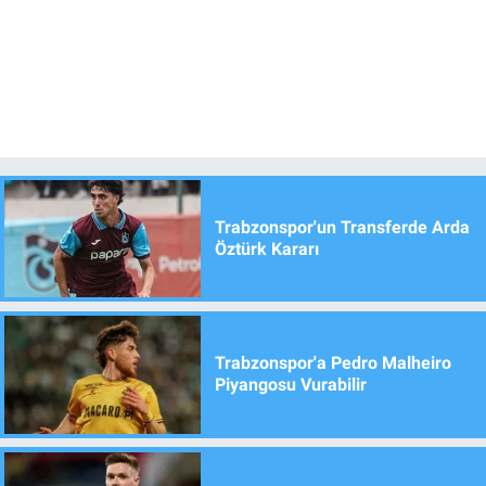
Trabzonspor'un Transferde Arda
Öztürk Kararı
Trabzonspor'a Pedro Malheiro
Piyangosu Vurabilir