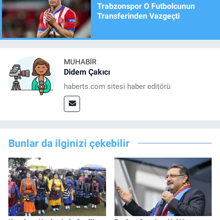
Trabzonspor O Futbolcunun
Transferinden Vazgeçti
MUHABIR
Didem Çakıcı
haberts.com sitesi haber editörü
Bunlar da ilginizi çekebilir