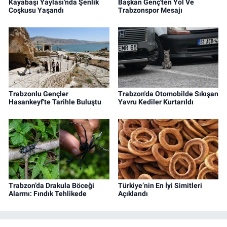
Kayabaşı Yaylası'nda Şenlik
Başkan Genç'ten Yol Ve
Coşkusu Yaşandı
Trabzonspor Mesajı
Trabzonlu Gençler
Trabzon'da Otomobilde Sıkışan
Hasankeyf'te Tarihle Buluştu
Yavru Kediler Kurtarıldı
Trabzon’da Drakula Böceği
Türkiye’nin En İyi Simitleri
Alarmı: Fındık Tehlikede
Açıklandı