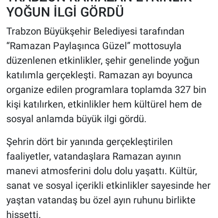
YOĞUN İLGİ GÖRDÜ
HABERDE İNSAN
Trabzon Büyükşehir Belediyesi tarafından
“Ramazan Paylaşınca Güzel” mottosuyla
POLİTİKA
düzenlenen etkinlikler, şehir genelinde yoğun
SPOR
katılımla gerçekleşti. Ramazan ayı boyunca
organize edilen programlara toplamda 327 bin
MAGAZİN
kişi katılırken, etkinlikler hem kültürel hem de
sosyal anlamda büyük ilgi gördü.
Bilim, Teknoloji
Şehrin dört bir yanında gerçekleştirilen
faaliyetler, vatandaşlara Ramazan ayının
manevi atmosferini dolu dolu yaşattı. Kültür,
sanat ve sosyal içerikli etkinlikler sayesinde her
yaştan vatandaş bu özel ayın ruhunu birlikte
hissetti.