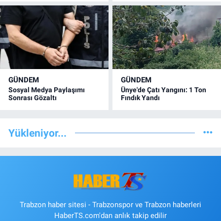
GÜNDEM
GÜNDEM
Sosyal Medya Paylaşımı
Ünye'de Çatı Yangını: 1 Ton
Sonrası Gözaltı
Fındık Yandı
Yükleniyor...
Trabzon haber sitesi - Trabzonspor ve Trabzon haberleri
HaberTS.com'dan anlık takip edilir