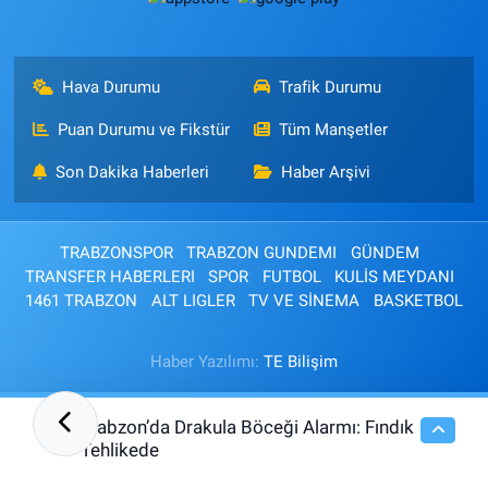
Hava Durumu
Trafik Durumu
Puan Durumu ve Fikstür
Tüm Manşetler
Son Dakika Haberleri
Haber Arşivi
TRABZONSPOR
TRABZON GUNDEMI
GÜNDEM
TRANSFER HABERLERI
SPOR
FUTBOL
KULİS MEYDANI
1461 TRABZON
ALT LIGLER
TV VE SİNEMA
BASKETBOL
Haber Yazılımı:
TE Bilişim
Trabzon’da Drakula Böceği Alarmı: Fındık
13:14
Tehlikede