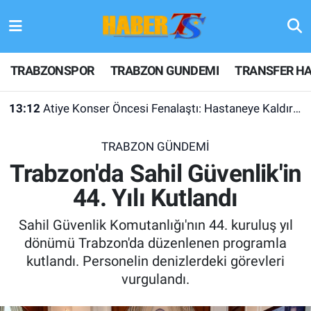
TRABZONSPOR
Hava Durumu
TRABZONSPOR
TRABZON GUNDEMI
TRANSFER HA
TRABZON GUNDEMI
Trafik Durumu
13:12
Atiye Konser Öncesi Fenalaştı: Hastaneye Kaldırıldı
GÜNDEM
Süper Lig Puan Durumu ve Fikstür
TRABZON GÜNDEMİ
TRANSFER HABERLERI
Tüm Manşetler
Trabzon'da Sahil Güvenlik'in
44. Yılı Kutlandı
KULİS MEYDANI
Son Dakika Haberleri
Sahil Güvenlik Komutanlığı'nın 44. kuruluş yıl
1461 TRABZON
Haber Arşivi
dönümü Trabzon'da düzenlenen programla
kutlandı. Personelin denizlerdeki görevleri
FUTBOL
vurgulandı.
ALT LIGLER