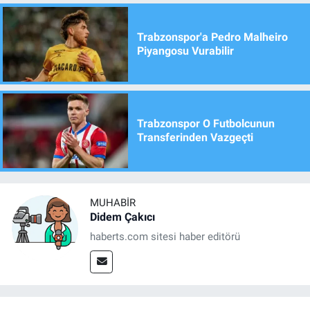
Trabzonspor'a Pedro Malheiro
Piyangosu Vurabilir
Trabzonspor O Futbolcunun
Transferinden Vazgeçti
MUHABIR
Didem Çakıcı
haberts.com sitesi haber editörü