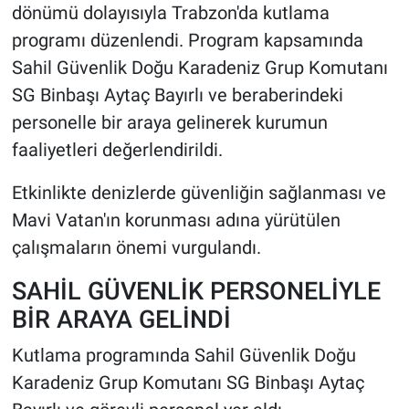
dönümü dolayısıyla Trabzon'da kutlama
programı düzenlendi. Program kapsamında
HABERDE İNSAN
Sahil Güvenlik Doğu Karadeniz Grup Komutanı
POLİTİKA
SG Binbaşı Aytaç Bayırlı ve beraberindeki
personelle bir araya gelinerek kurumun
SPOR
faaliyetleri değerlendirildi.
MAGAZİN
Etkinlikte denizlerde güvenliğin sağlanması ve
Mavi Vatan'ın korunması adına yürütülen
Bilim, Teknoloji
çalışmaların önemi vurgulandı.
SAHİL GÜVENLİK PERSONELİYLE
BİR ARAYA GELİNDİ
Kutlama programında Sahil Güvenlik Doğu
Karadeniz Grup Komutanı SG Binbaşı Aytaç