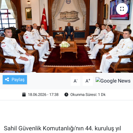
TV VE SİNEMA
BASKETBOL
SAĞLIK
GENEL
KÜLTÜR SANAT
Paylaş
-
+
A
A
ASAYİŞ
18.06.2026 - 17:38
Okunma Süresi: 1 Dk
EKONOMİ
EĞİTİM
Sahil Güvenlik Komutanlığı'nın 44. kuruluş yıl
ÇEVRE