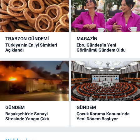
TRABZON GÜNDEMİ
MAGAZİN
Türkiye’nin En İyi Simitleri
Ebru Gündeş'in Yeni
Açıklandı
Görünümü Gündem Oldu
GÜNDEM
GÜNDEM
Başakşehir'de Sanayi
Çocuk Koruma Kanunu'nda
Sitesinde Yangın Çıktı
Yeni Dönem Başlıyor