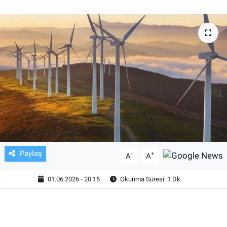
TV VE SİNEMA
BASKETBOL
SAĞLIK
GENEL
KÜLTÜR SANAT
ASAYİŞ
Paylaş
-
+
A
A
EKONOMİ
01.06.2026 - 20:15
Okunma Süresi: 1 Dk
EĞİTİM
ÇEVRE