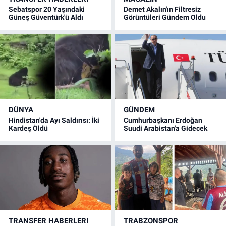
Sebatspor 20 Yaşındaki
Demet Akalın'ın Filtresiz
Güneş Güventürk'ü Aldı
Görüntüleri Gündem Oldu
DÜNYA
GÜNDEM
Hindistan'da Ayı Saldırısı: İki
Cumhurbaşkanı Erdoğan
Kardeş Öldü
Suudi Arabistan'a Gidecek
TRANSFER HABERLERI
TRABZONSPOR