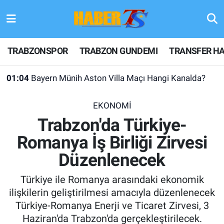
TRABZONSPOR
Hava Durumu
TRABZONSPOR
TRABZON GUNDEMI
TRANSFER HA
TRABZON GUNDEMI
Trafik Durumu
01:04
Bayern Münih Aston Villa Maçı Hangi Kanalda?
GÜNDEM
Süper Lig Puan Durumu ve Fikstür
EKONOMİ
TRANSFER HABERLERI
Tüm Manşetler
Trabzon'da Türkiye-
Romanya İş Birliği Zirvesi
KULİS MEYDANI
Son Dakika Haberleri
Düzenlenecek
1461 TRABZON
Haber Arşivi
Türkiye ile Romanya arasındaki ekonomik
FUTBOL
ilişkilerin geliştirilmesi amacıyla düzenlenecek
Türkiye-Romanya Enerji ve Ticaret Zirvesi, 3
ALT LIGLER
Haziran'da Trabzon'da gerçekleştirilecek.