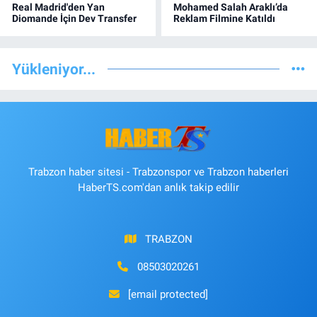
Real Madrid'den Yan
Mohamed Salah Araklı’da
Diomande İçin Dev Transfer
Reklam Filmine Katıldı
Yükleniyor...
Trabzon haber sitesi - Trabzonspor ve Trabzon haberleri
HaberTS.com'dan anlık takip edilir
TRABZON
08503020261
[email protected]