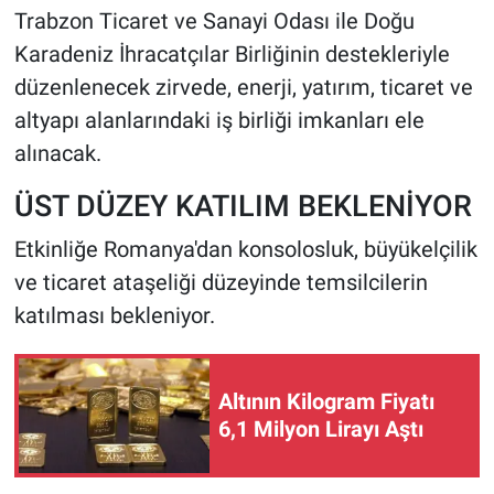
Trabzon Ticaret ve Sanayi Odası ile Doğu
HABERDE İNSAN
Karadeniz İhracatçılar Birliğinin destekleriyle
düzenlenecek zirvede, enerji, yatırım, ticaret ve
POLİTİKA
altyapı alanlarındaki iş birliği imkanları ele
alınacak.
SPOR
ÜST DÜZEY KATILIM BEKLENİYOR
MAGAZİN
Etkinliğe Romanya'dan konsolosluk, büyükelçilik
Bilim, Teknoloji
ve ticaret ataşeliği düzeyinde temsilcilerin
katılması bekleniyor.
Altının Kilogram Fiyatı
6,1 Milyon Lirayı Aştı