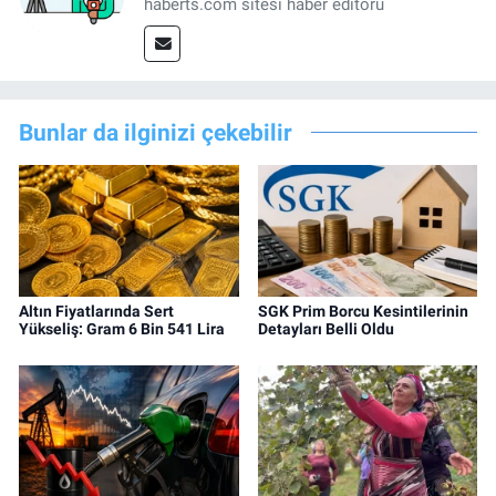
haberts.com sitesi haber editörü
Bunlar da ilginizi çekebilir
Altın Fiyatlarında Sert
SGK Prim Borcu Kesintilerinin
Yükseliş: Gram 6 Bin 541 Lira
Detayları Belli Oldu