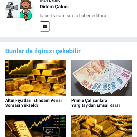
MUHABIR
Didem Çakıcı
haberts.com sitesi haber editörü
Bunlar da ilginizi çekebilir
Altın Fiyatları İstihdam Verisi
Primle Çalışanlara
Sonrası Yükseldi
Yargıtay'dan Emsal Karar