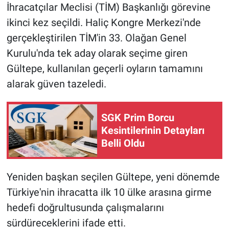
İhracatçılar Meclisi (TİM) Başkanlığı görevine
ikinci kez seçildi. Haliç Kongre Merkezi'nde
HABERDE İNSAN
gerçekleştirilen TİM'in 33. Olağan Genel
POLİTİKA
Kurulu'nda tek aday olarak seçime giren
Gültepe, kullanılan geçerli oyların tamamını
SPOR
alarak güven tazeledi.
MAGAZİN
SGK Prim Borcu
Bilim, Teknoloji
Kesintilerinin Detayları
Belli Oldu
Yeniden başkan seçilen Gültepe, yeni dönemde
Türkiye'nin ihracatta ilk 10 ülke arasına girme
hedefi doğrultusunda çalışmalarını
sürdüreceklerini ifade etti.