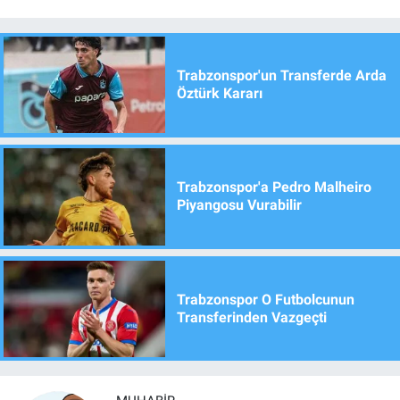
Trabzonspor'un Transferde Arda
Öztürk Kararı
Trabzonspor'a Pedro Malheiro
Piyangosu Vurabilir
Trabzonspor O Futbolcunun
Transferinden Vazgeçti