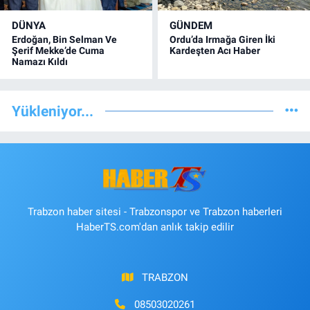
DÜNYA
GÜNDEM
Erdoğan, Bin Selman Ve
Ordu’da Irmağa Giren İki
Şerif Mekke’de Cuma
Kardeşten Acı Haber
Namazı Kıldı
Yükleniyor...
Trabzon haber sitesi - Trabzonspor ve Trabzon haberleri
HaberTS.com'dan anlık takip edilir
TRABZON
08503020261