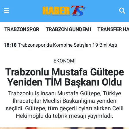
TRABZONSPOR
Hava Durumu
TRABZONSPOR
TRABZON GUNDEMI
TRANSFER HA
TRABZON GUNDEMI
Trafik Durumu
18:18
Trabzonspor’da Kombine Satışları 19 Bini Aştı
GÜNDEM
Süper Lig Puan Durumu ve Fikstür
EKONOMİ
TRANSFER HABERLERI
Tüm Manşetler
Trabzonlu Mustafa Gültepe
Yeniden TİM Başkanı Oldu
KULİS MEYDANI
Son Dakika Haberleri
Trabzonlu iş insanı Mustafa Gültepe, Türkiye
1461 TRABZON
Haber Arşivi
İhracatçılar Meclisi Başkanlığına yeniden
seçildi. Gültepe, tüm geçerli oyları alırken Celil
FUTBOL
Hekimoğlu da tebrik mesajı yayımladı.
ALT LIGLER