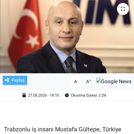
TV VE SİNEMA
BASKETBOL
SAĞLIK
GENEL
KÜLTÜR SANAT
Paylaş
-
+
A
A
ASAYİŞ
27.06.2026 - 19:10
Okunma Süresi: 2 Dk
EKONOMİ
EĞİTİM
Trabzonlu iş insanı Mustafa Gültepe, Türkiye
ÇEVRE