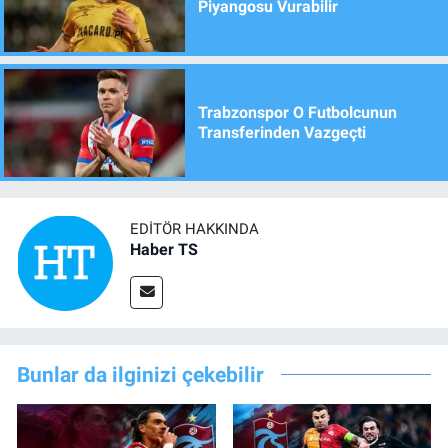
Piyangosu Vurabilir
Trabzonspor O Futbolcunun
Transferinden Vazgeçti
EDITÖR HAKKINDA
Haber TS
Bunlar da ilginizi çekebilir