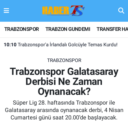
TRABZONSPOR
Hava Durumu
TRABZONSPOR
TRABZON GUNDEMI
TRANSFER HA
TRABZON GUNDEMI
Trafik Durumu
10:10
Trabzonspor'a İrlandalı Golcüyle Temas Kurdu!
GÜNDEM
Süper Lig Puan Durumu ve Fikstür
TRABZONSPOR
TRANSFER HABERLERI
Tüm Manşetler
Trabzonspor Galatasaray
Derbisi Ne Zaman
KULİS MEYDANI
Son Dakika Haberleri
Oynanacak?
1461 TRABZON
Haber Arşivi
Süper Lig 28. haftasında Trabzonspor ile
FUTBOL
Galatasaray arasında oynanacak derbi, 4 Nisan
Cumartesi günü saat 20.00’de başlayacak.
ALT LIGLER