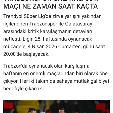
MAÇI NE ZAMAN SAAT KAÇTA
HABERDE İNSAN
Trendyol Süper Lig’de zirve yarışını yakından
ilgilendiren Trabzonspor ile Galatasaray
POLİTİKA
arasındaki kritik karşılaşmanın detayları
SPOR
netleşti. Ligin 28. haftasında oynanacak
mücadele, 4 Nisan 2026 Cumartesi günü saat
MAGAZİN
20.00’de başlayacak.
Bilim, Teknoloji
Trabzon’da oynanacak olan karşılaşma,
haftanın en önemli maçlarından biri olarak öne
çıkıyor. Her iki takım da sahaya mutlak galibiyet
hedefiyle çıkacak.