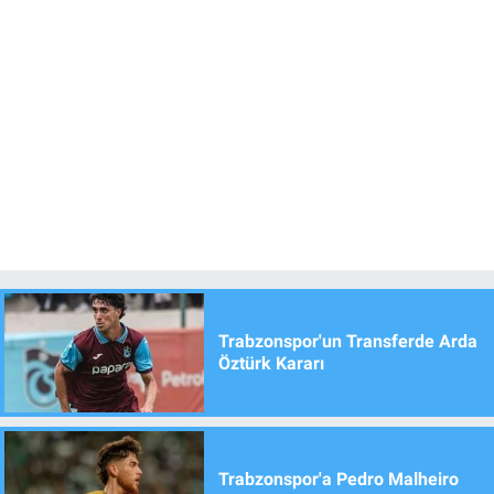
Trabzonspor'un Transferde Arda
Öztürk Kararı
Trabzonspor'a Pedro Malheiro