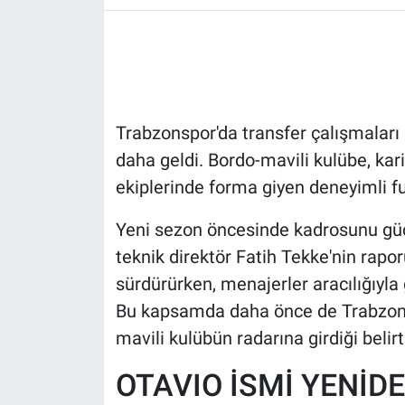
HABERDE İNSAN
POLİTİKA
Trabzonspor'da transfer çalışmaları
SPOR
daha geldi. Bordo-mavili kulübe, kar
MAGAZİN
ekiplerinde forma giyen deneyimli fu
Bilim, Teknoloji
Yeni sezon öncesinde kadrosunu güç
teknik direktör Fatih Tekke'nin rapo
sürdürürken, menajerler aracılığıyla
Bu kapsamda daha önce de Trabzonsp
mavili kulübün radarına girdiği belirti
OTAVIO İSMİ YENİ