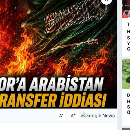
T
H
S
Y
G
D
H
S
Ö
-
+
A
A