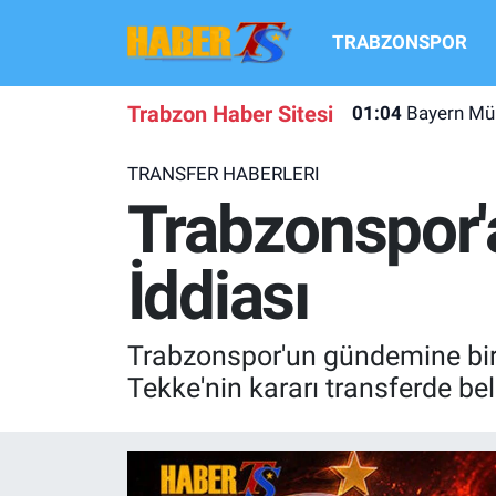
TRABZONSPOR
TRABZONSPOR
Hava Durumu
Trabzon Haber Sitesi
01:04
Bayern Mün
TRABZON GUNDEMI
Trafik Durumu
TRANSFER HABERLERI
GÜNDEM
Süper Lig Puan Durumu ve Fikstür
Trabzonspor'a
TRANSFER HABERLERI
Tüm Manşetler
İddiası
KULİS MEYDANI
Son Dakika Haberleri
Trabzonspor'un gündemine bir ke
1461 TRABZON
Haber Arşivi
Tekke'nin kararı transferde beli
FUTBOL
ALT LIGLER