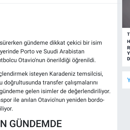
T
H
 sürerken gündeme dikkat çekici bir isim
R
iyerinde Porto ve Suudi Arabistan
Y
D
tbolcu Otavio'nun önerildiği öğrenildi.
lendirmek isteyen Karadeniz temsilcisi,
Y
ru doğrultusunda transfer çalışmalarını
 gündeme gelen isimler de değerlendiriliyor.
or ile anılan Otavio'nun yeniden bordo-
liyor.
DEN GÜNDEMDE