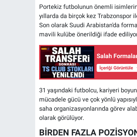
Portekiz futbolunun önemli isimlerin
yıllarda da birçok kez Trabzonspor i
Son olarak Suudi Arabistan'da form
mavili kulübe önerildiği ifade ediliyor
Salah Formalar
İçeriği Görüntüle
31 yaşındaki futbolcu, kariyeri boyun
mücadele gücü ve çok yönlü yapısıy
saha organizasyonlarında görev ala
olarak görülüyor.
BİRDEN FAZLA POZİSYO