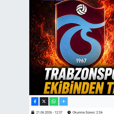
TV VE SİNEMA
BASKETBOL
SAĞLIK
GENEL
KÜLTÜR SANAT
ASAYİŞ
EKONOMİ
EĞİTİM
21.06.2026 - 12:37
Okunma Süresi: 2 Dk
ÇEVRE