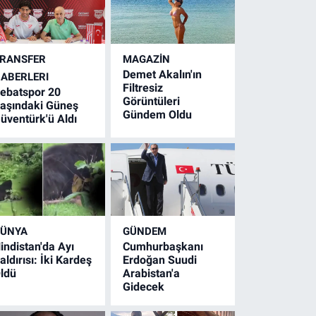
RANSFER
MAGAZİN
Demet Akalın'ın
ABERLERI
Filtresiz
ebatspor 20
Görüntüleri
aşındaki Güneş
Gündem Oldu
üventürk'ü Aldı
ÜNYA
GÜNDEM
indistan'da Ayı
Cumhurbaşkanı
aldırısı: İki Kardeş
Erdoğan Suudi
ldü
Arabistan'a
Gidecek