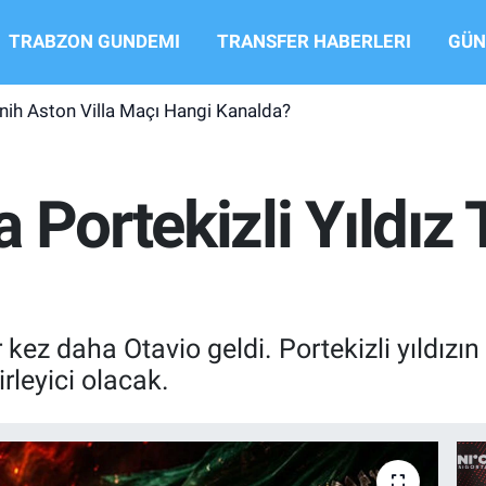
TRABZON GUNDEMI
TRANSFER HABERLERI
GÜN
ih Aston Villa Maçı Hangi Kanalda?
 Portekizli Yıldız 
z daha Otavio geldi. Portekizli yıldızın 
rleyici olacak.