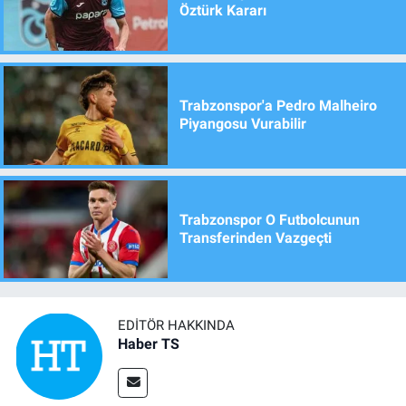
Öztürk Kararı
Trabzonspor'a Pedro Malheiro
Piyangosu Vurabilir
Trabzonspor O Futbolcunun
Transferinden Vazgeçti
EDITÖR HAKKINDA
Haber TS