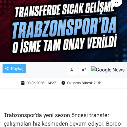
TV VE SİNEMA
BASKETBOL
SAĞLIK
GENEL
KÜLTÜR SANAT
Paylaş
-
+
A
A
ASAYİŞ
03.06.2026 - 14:27
Okunma Süresi: 2 Dk
EKONOMİ
EĞİTİM
Trabzonspor'da yeni sezon öncesi transfer
çalışmaları hız kesmeden devam ediyor. Bordo-
ÇEVRE