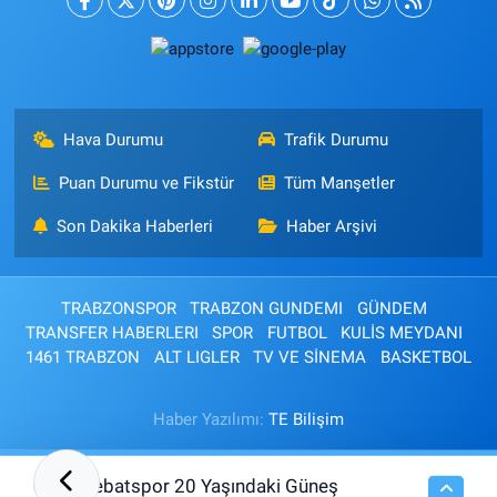
Hava Durumu
Trafik Durumu
Puan Durumu ve Fikstür
Tüm Manşetler
Son Dakika Haberleri
Haber Arşivi
TRABZONSPOR
TRABZON GUNDEMI
GÜNDEM
TRANSFER HABERLERI
SPOR
FUTBOL
KULİS MEYDANI
1461 TRABZON
ALT LIGLER
TV VE SİNEMA
BASKETBOL
Haber Yazılımı:
TE Bilişim
Sebatspor 20 Yaşındaki Güneş
01:30