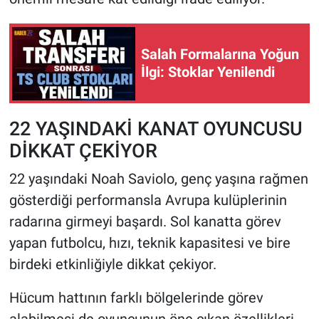
Salah Formalarına Yoğun
İlgi: Stoklar Yenilendi
22 YAŞINDAKİ KANAT OYUNCUSU
DİKKAT ÇEKİYOR
22 yaşındaki Noah Saviolo, genç yaşına rağmen
gösterdiği performansla Avrupa kulüplerinin
radarına girmeyi başardı. Sol kanatta görev
yapan futbolcu, hızı, teknik kapasitesi ve bire
birdeki etkinliğiyle dikkat çekiyor.
Hücum hattının farklı bölgelerinde görev
alabilmesi de oyuncunun öne çıkan özellikleri