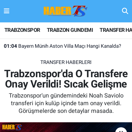
TRABZONSPOR
Hava Durumu
TRABZONSPOR
TRABZON GUNDEMI
TRANSFER HA
TRABZON GUNDEMI
Trafik Durumu
01:04
Bayern Münih Aston Villa Maçı Hangi Kanalda?
GÜNDEM
Süper Lig Puan Durumu ve Fikstür
TRANSFER HABERLERI
TRANSFER HABERLERI
Tüm Manşetler
Trabzonspor'da O Transfere
Onay Verildi! Sıcak Gelişme
KULİS MEYDANI
Son Dakika Haberleri
Trabzonspor'un gündemindeki Noah Saviolo
1461 TRABZON
Haber Arşivi
transferi için kulüp içinde tam onay verildi.
Görüşmelerde son detaylar masada.
FUTBOL
ALT LIGLER