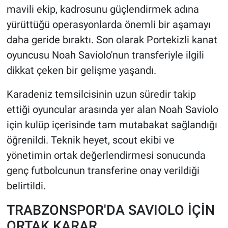
mavili ekip, kadrosunu güçlendirmek adına
yürüttüğü operasyonlarda önemli bir aşamayı
HABERDE İNSAN
daha geride bıraktı. Son olarak Portekizli kanat
POLİTİKA
oyuncusu Noah Saviolo'nun transferiyle ilgili
dikkat çeken bir gelişme yaşandı.
SPOR
Karadeniz temsilcisinin uzun süredir takip
MAGAZİN
ettiği oyuncular arasında yer alan Noah Saviolo
için kulüp içerisinde tam mutabakat sağlandığı
Bilim, Teknoloji
öğrenildi. Teknik heyet, scout ekibi ve
yönetimin ortak değerlendirmesi sonucunda
genç futbolcunun transferine onay verildiği
belirtildi.
TRABZONSPOR'DA SAVIOLO İÇİN
ORTAK KARAR