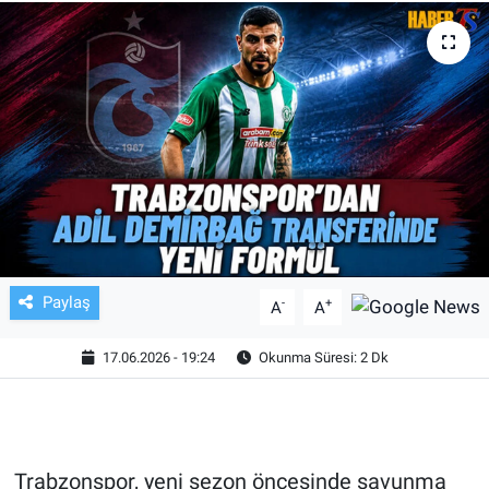
TV VE SİNEMA
BASKETBOL
SAĞLIK
GENEL
KÜLTÜR SANAT
Paylaş
-
+
A
A
ASAYİŞ
17.06.2026 - 19:24
Okunma Süresi: 2 Dk
EKONOMİ
EĞİTİM
Trabzonspor, yeni sezon öncesinde savunma
ÇEVRE