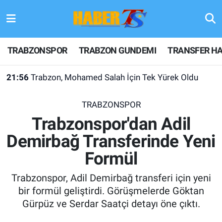
TRABZONSPOR
Hava Durumu
TRABZONSPOR
TRABZON GUNDEMI
TRANSFER HA
TRABZON GUNDEMI
Trafik Durumu
21:56
Trabzon, Mohamed Salah İçin Tek Yürek Oldu
GÜNDEM
Süper Lig Puan Durumu ve Fikstür
TRABZONSPOR
TRANSFER HABERLERI
Tüm Manşetler
Trabzonspor'dan Adil
Demirbağ Transferinde Yeni
KULİS MEYDANI
Son Dakika Haberleri
Formül
1461 TRABZON
Haber Arşivi
Trabzonspor, Adil Demirbağ transferi için yeni
FUTBOL
bir formül geliştirdi. Görüşmelerde Göktan
Gürpüz ve Serdar Saatçi detayı öne çıktı.
ALT LIGLER