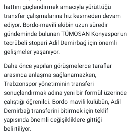
hattını güçlendirmek amacıyla yürüttüğü
HABERDE İNSAN
transfer çalışmalarına hız kesmeden devam
ediyor. Bordo-mavili ekibin uzun süredir
POLİTİKA
gündeminde bulunan TÜMOSAN Konyaspor'un
tecrübeli stoperi Adil Demirbağ için önemli
SPOR
gelişmeler yaşanıyor.
MAGAZİN
Daha önce yapılan görüşmelerde taraflar
arasında anlaşma sağlanamazken,
Bilim, Teknoloji
Trabzonspor yönetiminin transferi
sonuçlandırmak adına yeni bir formül üzerinde
çalıştığı öğrenildi. Bordo-mavili kulübün, Adil
Demirbağ transferini bitirmek için teklif
yapısında önemli değişikliklere gittiği
belirtiliyor.