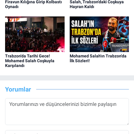
Firavun Kılığına Girip Kolbastı
Salah, Trabzon'daki Coşkuya
Oynadı
Hayran Kaldı
Trabzon'da Tarihi Gece!
Mohamed Salah'ın Trabzon'da
Mohamed Salah Coşkuyla
İlk Sözleri!
Karşılandı
Yorumlar