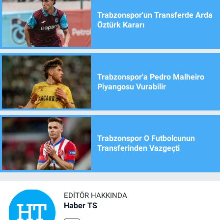
Trabzonspor'un Transferde Arda
Öztürk Kararı
Trabzonspor'a Pedro Malheiro
Piyangosu Vurabilir
Trabzonspor O Futbolcunun
Transferinden Vazgeçti
EDITÖR HAKKINDA
Haber TS