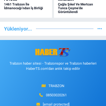
1461 Trabzon İle
Çağla Şıkel Ve Mertcan
İdmanocağı’ndan İş Birliği
Tunca Çeşme’de
Görüntülendi
Yükleniyor...
Trabzon haber sitesi - Trabzonspor ve Trabzon haberleri
HaberTS.com'dan anlık takip edilir
TRABZON
08503020261
[email protected]